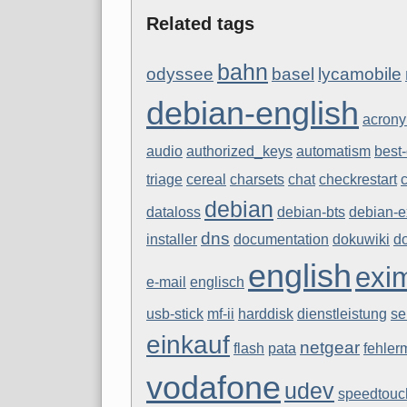
Related tags
bahn
odyssee
basel
lycamobile
debian-english
acron
audio
authorized_keys
automatism
best-
triage
cereal
charsets
chat
checkrestart
c
debian
dataloss
debian-bts
debian-e
dns
installer
documentation
dokuwiki
d
english
exi
e-mail
englisch
usb-stick
mf-ii
harddisk
dienstleistung
se
einkauf
netgear
flash
pata
fehler
vodafone
udev
speedtouc