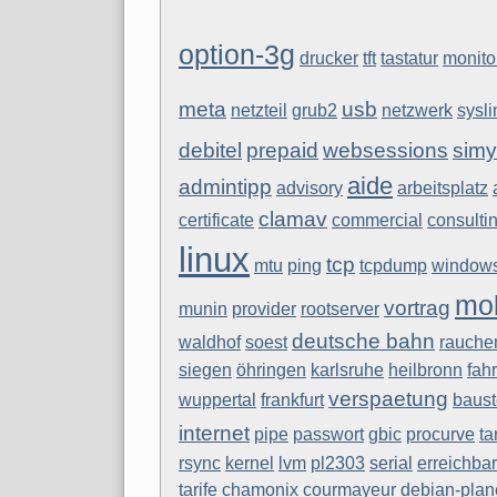
option-3g
drucker
tft
tastatur
monito
meta
usb
netzteil
grub2
netzwerk
sysl
debitel
prepaid
websessions
sim
aide
admintipp
advisory
arbeitsplatz
clamav
certificate
commercial
consulti
linux
tcp
mtu
ping
tcpdump
window
mob
vortrag
munin
provider
rootserver
deutsche bahn
waldhof
soest
rauche
siegen
öhringen
karlsruhe
heilbronn
fah
verspaetung
wuppertal
frankfurt
baust
internet
pipe
passwort
gbic
procurve
ta
rsync
kernel
lvm
pl2303
serial
erreichbar
tarife
chamonix
courmayeur
debian-plan