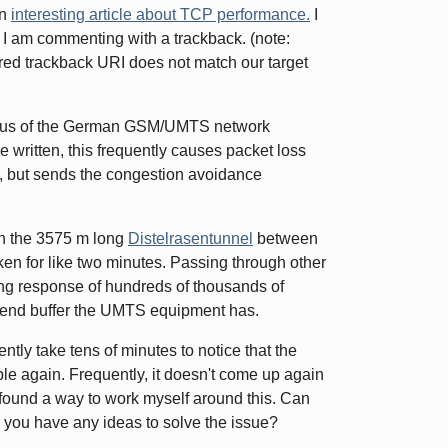
an
interesting article about TCP performance.
I
o I am commenting with a trackback. (note:
ered trackback URI does not match our target
arious of the German GSM/UMTS network
e written, this frequently causes packet loss
n, but sends the congestion avoidance
gh the 3575 m long
Distelrasentunnel
between
ken for like two minutes. Passing through other
ng response of hundreds of thousands of
 send buffer the UMTS equipment has.
tly take tens of minutes to notice that the
le again. Frequently, it doesn't come up again
found a way to work myself around this. Can
 you have any ideas to solve the issue?