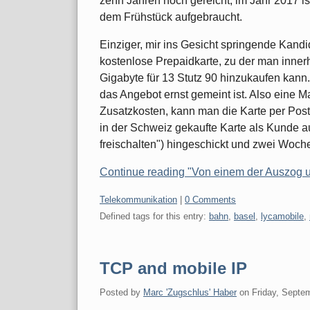
zehn Jahren noch gereicht; im Jahr 2017 i
dem Frühstück aufgebraucht.
Einziger, mir ins Gesicht springende Kandid
kostenlose Prepaidkarte, zu der man inne
Gigabyte für 13 Stutz 90 hinzukaufen kann. 
das Angebot ernst gemeint ist. Also eine M
Zusatzkosten, kann man die Karte per Pos
in der Schweiz gekaufte Karte als Kunde
freischalten") hingeschickt und zwei Woch
Continue reading "Von einem der Auszog 
Categories:
Telekommunikation
|
0 Comments
Defined tags for this entry:
bahn
,
basel
,
lycamobile
,
TCP and mobile IP
Posted by
Marc 'Zugschlus' Haber
on
Friday, Septe