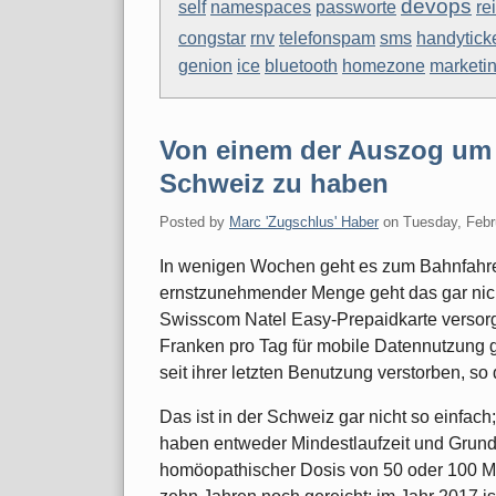
devops
self
namespaces
passworte
re
congstar
rnv
telefonspam
sms
handytick
genion
ice
bluetooth
homezone
marketi
Von einem der Auszog um 
Schweiz zu haben
Posted by
Marc 'Zugschlus' Haber
on
Tuesday, Febr
In wenigen Wochen geht es zum Bahnfahre
ernstzunehmender Menge geht das gar nicht
Swisscom Natel Easy-Prepaidkarte versorgt,
Franken pro Tag für mobile Datennutzung 
seit ihrer letzten Benutzung verstorben, so 
Das ist in der Schweiz gar nicht so einfac
haben entweder Mindestlaufzeit und Grund
homöopathischer Dosis von 50 oder 100 MB