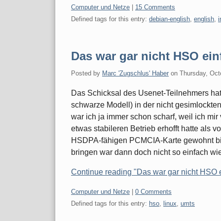
Categories:
Computer und Netze
|
15 Comments
Defined tags for this entry:
debian-english
,
english
,
i
Das war gar nicht HSO ein
Posted by
Marc 'Zugschlus' Haber
on
Thursday, Oct
Das Schicksal des Usenet-Teilnehmers hat
schwarze Modell) in der nicht gesimlockte
war ich ja immer schon scharf, weil ich 
etwas stabileren Betrieb erhofft hatte als v
HSDPA-fähigen PCMCIA-Karte gewohnt bin.
bringen war dann doch nicht so einfach wi
Continue reading "Das war gar nicht HSO 
Categories:
Computer und Netze
|
0 Comments
Defined tags for this entry:
hso
,
linux
,
umts