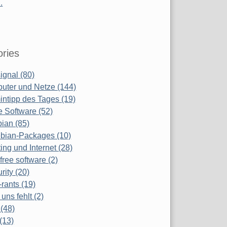
.
ries
ignal (80)
uter und Netze (144)
ntipp des Tages (19)
e Software (52)
ian (85)
bian-Packages (10)
ing und Internet (28)
free software (2)
rity (20)
-rants (19)
uns fehlt (2)
(48)
(13)