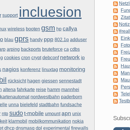
Netzl
incluesion
Fun
r
support
Zita
Notiz
gsm
callya
inux
wireless
booten
hp
#real
gprs
Eink
yo
ppp
blau
handy
802.1q
adduser
Foto
arp
arping
backports
bruteforce
ca
cdbs
Frei
network
ng
cookies
cron
crypt
debconf
ip
Freu
Hau
nagios
monitoring
s
konferenz
linuxtag
Man
il
Mau
rücksicht
hagen
giessen
sennestadt
Pers
n
altena
fahrkarte
reise
hamm
mannhei
Tele
rkartenautomat
nordwestbahn
paderborn
Testb
elle
unna
bielefeld
stadtbahn
fundsache
sudo
t-mobile
apn
r
ntp
umount
unix
Subsc
keit
klarmobil
mobilkommunikation
nokia
et
dhcp
dnsmasq
dpl
experimental
firewalls