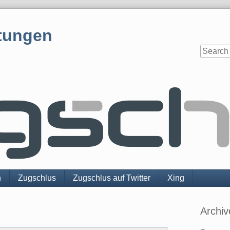
tungen
n
Zugschlus
Zugschlus auf Twitter
Xing
Sidebar
Archiv