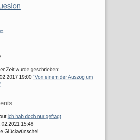
luesion
im
y
ger Zeit wurde geschrieben:
.02.2017 19:00
"Von einem der Auszog um
"
ents
out
Ich hab doch nur gefragt
.02.2021 15:48
he Glückwünsche!