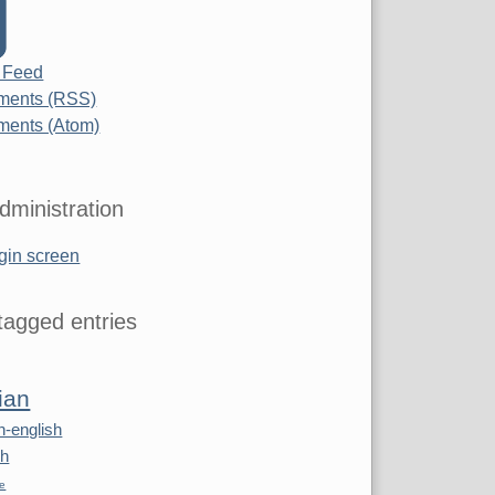
 Feed
ents (RSS)
ents (Atom)
dministration
gin screen
agged entries
ian
n-english
sh
re