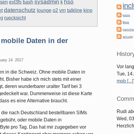
sysadmin
hso
isen
ext3fs
bash
k
inc
datenschutz
et
lounge
o2
vrn
talkline
kino
katze
ng
ruecksicht
linux
mannhe
security
mobile Daten in der
Histor
uary 14. 2017
Vor lan
n in die Schweiz. Ohne mobile Daten in
Tue, 14
. Bisher habe ich mich stets mit einer
mob [...]
 deren wunderbarer uralter Tarif bei 3
gedeckelt war. Dummerweise ist diese Karte
Comm
dass es eine Alternative braucht.
Rudi
ab
h; die nach Deutschland bestellbaren SIMs
Wed, 03
gebühr, oder mobile Daten in
Herzlic
yte pro Tag. Das hat mir zugegeben vor