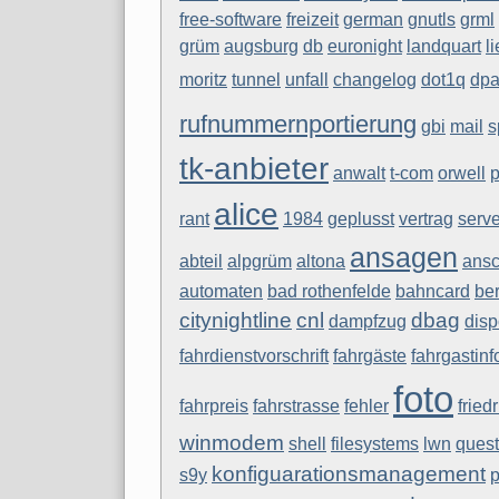
free-software
freizeit
german
gnutls
grml
grüm
augsburg
db
euronight
landquart
l
moritz
tunnel
unfall
changelog
dot1q
dpa
rufnummernportierung
gbi
mail
s
tk-anbieter
anwalt
t-com
orwell
p
alice
rant
1984
geplusst
vertrag
serve
ansagen
abteil
alpgrüm
altona
ansc
automaten
bad rothenfelde
bahncard
be
citynightline
cnl
dbag
dampfzug
disp
fahrdienstvorschrift
fahrgäste
fahrgastinf
foto
fahrpreis
fahrstrasse
fehler
fried
winmodem
shell
filesystems
lwn
quest
konfiguarationsmanagement
s9y