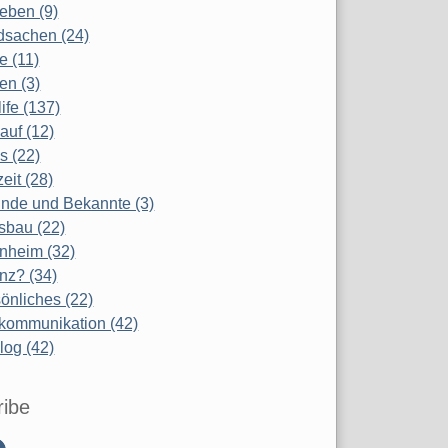
eben (9)
dsachen (24)
te (11)
en (3)
life (137)
auf (12)
s (22)
zeit (28)
nde und Bekannte (3)
sbau (22)
nheim (32)
nz? (34)
önliches (22)
kommunikation (42)
log (42)
ribe