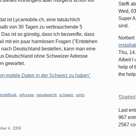
st dieses Kontingent aber morgens schon vor
Steffi
ab
Wed, 03
Super Ar
at ist Lycamobile.ch, eine tatsächlich
sind.
rhalb von 30 Tagen zu verbrauchende 5
Das ist so günstig, dass ich bezweifle, dass
Norbert
ail mit ein paar harmlosen Fragen ("Entstehen
installa
t nach Deutschland bestellen, kann man eine
Thu, 14
 aus Deutschland ohne Schweizer Adresse
Albeit I
en gewartet.
help of 
the helpf
um mobile Daten in der Schweiz zu haben"
mobilfunk
,
odyssee
,
reisebericht
,
schweiz
,
umts
Statist
Last ent
967
entr
2567
co
mber 4. 2009