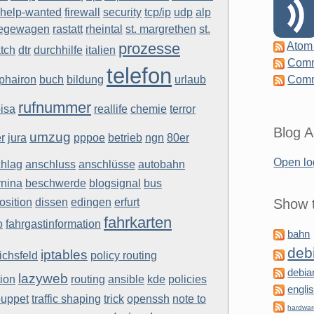
help-wanted
firewall
security
tcp/ip
udp
alp
iegewagen
rastatt
rheintal
st. margrethen
st.
prozesse
Atom
tch
dtr
durchhilfe
italien
Comm
telefon
phairon
buch
bildung
urlaub
Comm
rufnummer
isa
reallife
chemie
terror
Blog A
umzug
r
jura
pppoe
betrieb
ngn
80er
Open lo
hlag
anschluss
anschlüsse
autobahn
rnina
beschwerde
blogsignal
bus
osition
dissen
edingen
erfurt
Show t
fahrkarten
o
fahrgastinformation
bahn
deb
iptables
richsfeld
policy routing
debia
lazyweb
ion
routing
ansible
kde
policies
engli
puppet
traffic shaping
trick
openssh
note to
hardwa