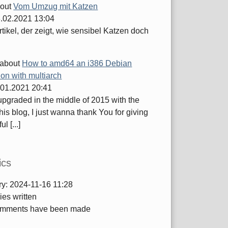
out
Vom Umzug mit Katzen
.02.2021 13:04
tikel, der zeigt, wie sensibel Katzen doch
about
How to amd64 an i386 Debian
tion with multiarch
.01.2021 20:41
 upgraded in the middle of 2015 with the
this blog, I just wanna thank You for giving
ul [...]
ics
ry:
2024-11-16 11:28
ies written
mments have been made