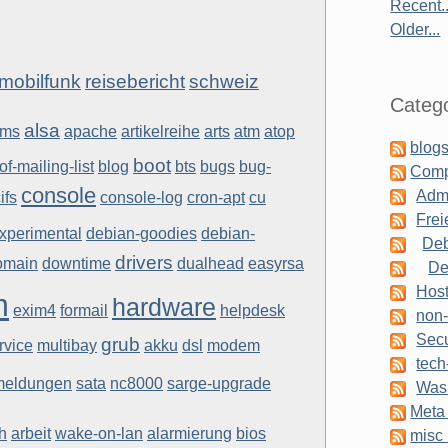
Recent..
Older...
mobilfunk
reisebericht
schweiz
Catego
alsa
yms
apache
artikelreihe
arts
atm
atop
blogs
boot
of-mailing-list
blog
bts
bugs
bug-
Comp
console
Admi
ifs
console-log
cron-apt
cu
Frei
xperimental
debian-goodies
debian-
Deb
drivers
omain
downtime
dualhead
easyrsa
De
Host
m
hardware
exim4
formail
helpdesk
non-
Secu
grub
rvice
multibay
akku
dsl
modem
tech
meldungen
sata
nc8000
sarge-upgrade
Was 
Meta 
h
arbeit
wake-on-lan
alarmierung
bios
misc 