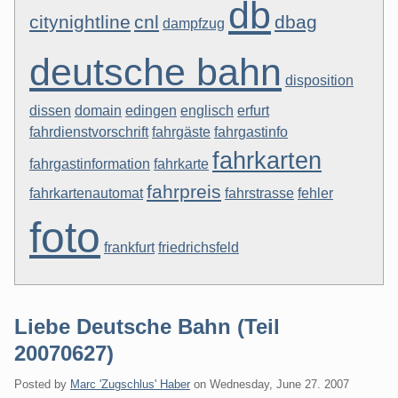
db
citynightline
cnl
dbag
dampfzug
deutsche bahn
disposition
dissen
domain
edingen
englisch
erfurt
fahrdienstvorschrift
fahrgäste
fahrgastinfo
fahrkarten
fahrgastinformation
fahrkarte
fahrpreis
fahrkartenautomat
fahrstrasse
fehler
foto
frankfurt
friedrichsfeld
Liebe Deutsche Bahn (Teil
20070627)
Posted by
Marc 'Zugschlus' Haber
on
Wednesday, June 27. 2007