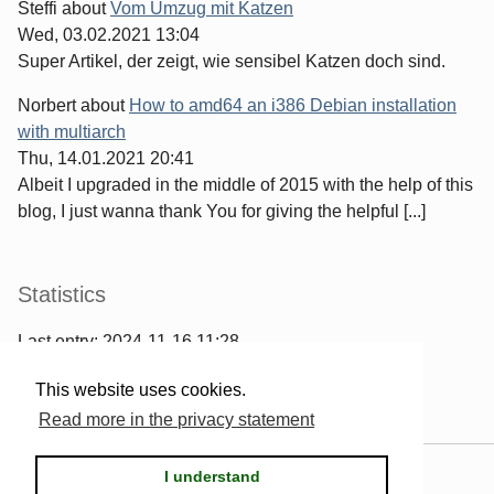
Steffi
about
Vom Umzug mit Katzen
Wed, 03.02.2021 13:04
Super Artikel, der zeigt, wie sensibel Katzen doch sind.
Norbert
about
How to amd64 an i386 Debian installation
with multiarch
Thu, 14.01.2021 20:41
Albeit I upgraded in the middle of 2015 with the help of this
blog, I just wanna thank You for giving the helpful [...]
Statistics
Last entry:
2024-11-16 11:28
967
entries written
This website uses cookies.
2567
comments have been made
Read more in the privacy statement
Powered by
Serendipity
& the
2k11
theme.
I understand