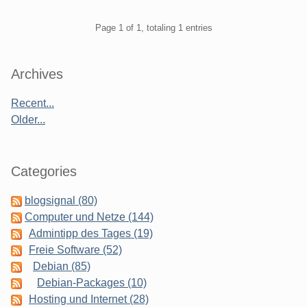
Pagination
Page 1 of 1, totaling 1 entries
Sidebar
Archives
Recent...
Older...
Categories
blogsignal (80)
Computer und Netze (144)
Admintipp des Tages (19)
Freie Software (52)
Debian (85)
Debian-Packages (10)
Hosting und Internet (28)