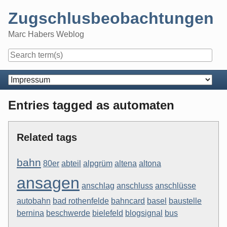
Skip
Zugschlusbeobachtungen
to
content
Marc Habers Weblog
Navigation
Entries tagged as automaten
Related tags
bahn
80er
abteil
alpgrüm
altena
altona
ansagen
anschlag
anschluss
anschlüsse
autobahn
bad rothenfelde
bahncard
basel
baustelle
bernina
beschwerde
bielefeld
blogsignal
bus