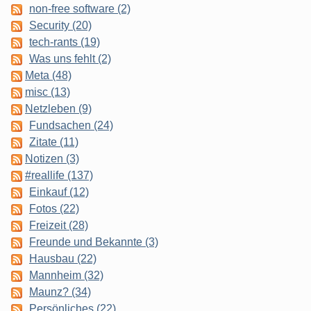
non-free software (2)
Security (20)
tech-rants (19)
Was uns fehlt (2)
Meta (48)
misc (13)
Netzleben (9)
Fundsachen (24)
Zitate (11)
Notizen (3)
#reallife (137)
Einkauf (12)
Fotos (22)
Freizeit (28)
Freunde und Bekannte (3)
Hausbau (22)
Mannheim (32)
Maunz? (34)
Persönliches (22)