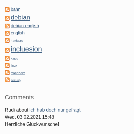
bahn
debian
debian-english
english
hardware
incluesion
katze
linux
mannheim
security
Comments
Rudi
about
Ich hab doch nur gefragt
Wed, 03.02.2021 15:48
Herzliche Glückwünsche!