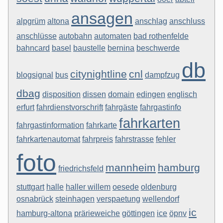
ansagen
alpgrüm
altona
anschlag
anschluss
anschlüsse
autobahn
automaten
bad rothenfelde
bahncard
basel
baustelle
bernina
beschwerde
db
citynightline
cnl
blogsignal
bus
dampfzug
dbag
disposition
dissen
domain
edingen
englisch
erfurt
fahrdienstvorschrift
fahrgäste
fahrgastinfo
fahrkarten
fahrgastinformation
fahrkarte
fahrkartenautomat
fahrpreis
fahrstrasse
fehler
foto
mannheim
hamburg
friedrichsfeld
stuttgart
halle
haller willem
oesede
oldenburg
osnabrück
steinhagen
verspaetung
wellendorf
ic
hamburg-altona
prärieweiche
göttingen
ice
öpnv