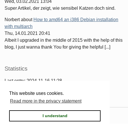
Wed, 03.02.2021 13:04
Super Artikel, der zeigt, wie sensibel Katzen doch sind.
Norbert
about
How to amd64 an i386 Debian installation
with multiarch
Thu, 14.01.2021 20:41
Albeit I upgraded in the middle of 2015 with the help of this
blog, I just wanna thank You for giving the helpful [...]
Statistics
Last entry:
2024-11-16 11:28
967
entries written
This website uses cookies.
2567
comments have been made
Read more in the privacy statement
Powered by
Serendipity
& the
2k11
theme.
I understand