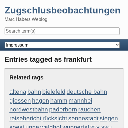
Skip
Zugschlusbeobachtungen
to
content
Marc Habers Weblog
Navigation
Entries tagged as frankfurt
Related tags
altena
bahn
bielefeld
deutsche bahn
giessen
hagen
hamm
mannhei
nordwestbahn
paderborn
rauchen
reisebericht
rücksicht
sennestadt
siegen
soest
unna
waldhof
wuppertal
80er
abteil