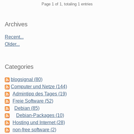
Pagination
Page 1 of 1, totaling 1 entries
Sidebar
Archives
Recent...
Older...
Categories
blogsignal (80)
Computer und Netze (144)
Admintipp des Tages (19)
Freie Software (52)
Debian (85)
Debian-Packages (10)
Hosting und Internet (28)
non-free software (2)