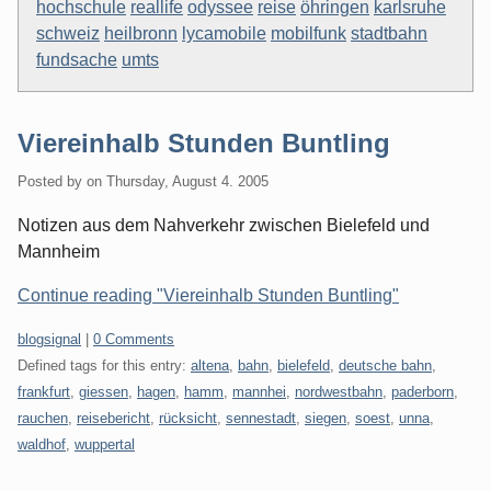
hochschule
reallife
odyssee
reise
öhringen
karlsruhe
schweiz
heilbronn
lycamobile
mobilfunk
stadtbahn
fundsache
umts
Viereinhalb Stunden Buntling
Posted by
on
Thursday, August 4. 2005
Notizen aus dem Nahverkehr zwischen Bielefeld und
Mannheim
Continue reading "Viereinhalb Stunden Buntling"
Categories:
blogsignal
|
0 Comments
Defined tags for this entry:
altena
,
bahn
,
bielefeld
,
deutsche bahn
,
frankfurt
,
giessen
,
hagen
,
hamm
,
mannhei
,
nordwestbahn
,
paderborn
,
rauchen
,
reisebericht
,
rücksicht
,
sennestadt
,
siegen
,
soest
,
unna
,
waldhof
,
wuppertal