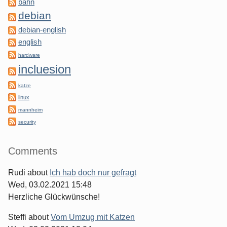
bahn
debian
debian-english
english
hardware
incluesion
katze
linux
mannheim
security
Comments
Rudi
about
Ich hab doch nur gefragt
Wed, 03.02.2021 15:48
Herzliche Glückwünsche!
Steffi
about
Vom Umzug mit Katzen