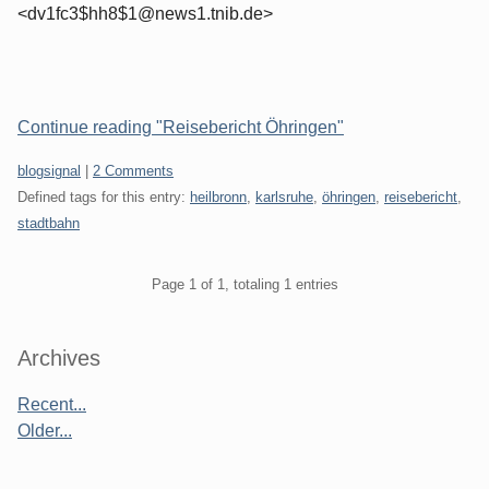
<dv1fc3$hh8$1@news1.tnib.de>
Continue reading "Reisebericht Öhringen"
Categories:
blogsignal
|
2 Comments
Defined tags for this entry:
heilbronn
,
karlsruhe
,
öhringen
,
reisebericht
,
stadtbahn
Pagination
Page 1 of 1, totaling 1 entries
Sidebar
Archives
Recent...
Older...