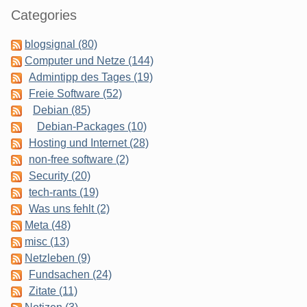
Categories
blogsignal (80)
Computer und Netze (144)
Admintipp des Tages (19)
Freie Software (52)
Debian (85)
Debian-Packages (10)
Hosting und Internet (28)
non-free software (2)
Security (20)
tech-rants (19)
Was uns fehlt (2)
Meta (48)
misc (13)
Netzleben (9)
Fundsachen (24)
Zitate (11)