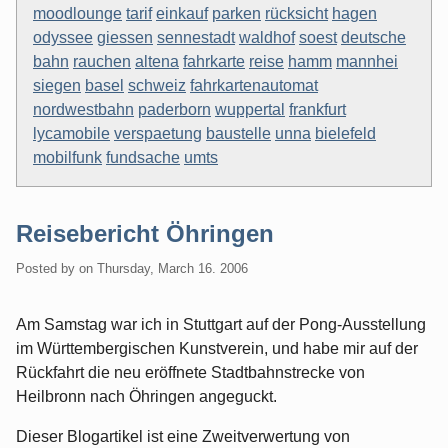
moodlounge
tarif
einkauf
parken
rücksicht
hagen
odyssee
giessen
sennestadt
waldhof
soest
deutsche
bahn
rauchen
altena
fahrkarte
reise
hamm
mannhei
siegen
basel
schweiz
fahrkartenautomat
nordwestbahn
paderborn
wuppertal
frankfurt
lycamobile
verspaetung
baustelle
unna
bielefeld
mobilfunk
fundsache
umts
Reisebericht Öhringen
Posted by
on
Thursday, March 16. 2006
Am Samstag war ich in Stuttgart auf der Pong-Ausstellung
im Württembergischen Kunstverein, und habe mir auf der
Rückfahrt die neu eröffnete Stadtbahnstrecke von
Heilbronn nach Öhringen angeguckt.
Dieser Blogartikel ist eine Zweitverwertung von