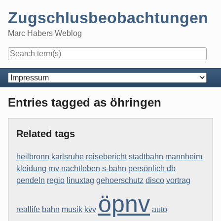
Skip
Zugschlusbeobachtungen
to
content
Marc Habers Weblog
Navigation
Entries tagged as öhringen
Related tags
heilbronn
karlsruhe
reisebericht
stadtbahn
mannheim
kleidung
rnv
nachtleben
s-bahn
persönlich
db
pendeln
regio
linuxtag
gehoerschutz
disco
vortrag
öpnv
reallife
bahn
musik
kvv
auto