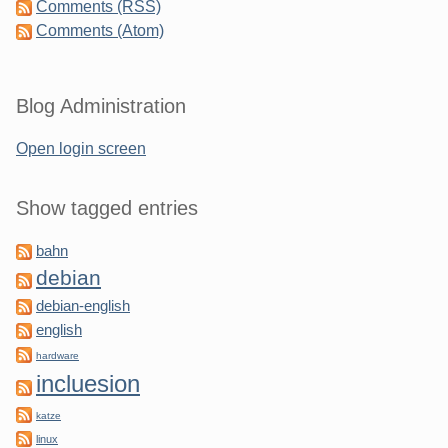
Comments (RSS)
Comments (Atom)
Blog Administration
Open login screen
Show tagged entries
bahn
debian
debian-english
english
hardware
incluesion
katze
linux