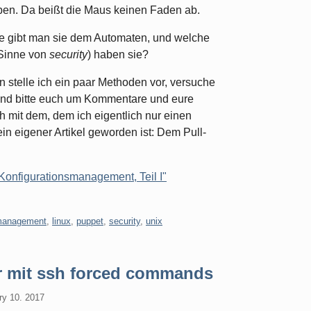
en. Da beißt die Maus keinen Faden ab.
e gibt man sie dem Automaten, und welche
 Sinne von
security
) haben sie?
n stelle ich ein paar Methoden vor, versuche
 und bitte euch um Kommentare und eure
ch mit dem, dem ich eigentlich nur einen
n eigener Artikel geworden ist: Dem Pull-
 Konfigurationsmanagement, Teil I"
smanagement
,
linux
,
puppet
,
security
,
unix
er mit ssh forced commands
ry 10. 2017