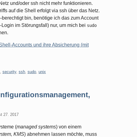
etz und/oder ssh nicht mehr funktionieren.
fs auf die Shell erfolgt via ssh über das Netz.
-berechtigt bin, benötige ich das zum Account
o
ogin im Störungsfall) nur, um mich bei
sudo
nen.
 Shell-Accounts und ihre Absicherung (mit
,
security
,
ssh
,
sudo
,
unix
Konfigurationsmanagement,
t 27. 2017
ysteme (
managed systems
) von einem
ystem, KMS
) abnehmen lassen möchte, muss