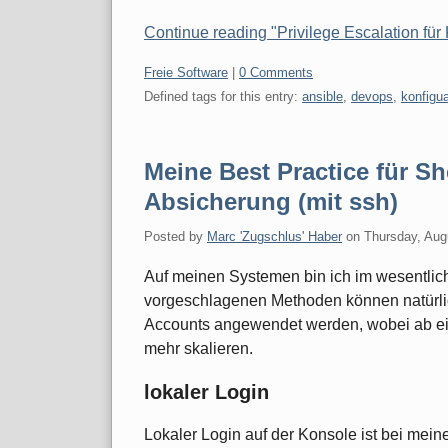
Continue reading "Privilege Escalation für
Categories:
Freie Software
|
0 Comments
Defined tags for this entry:
ansible
,
devops
,
konfigu
Meine Best Practice für Sh
Absicherung (mit ssh)
Posted by
Marc 'Zugschlus' Haber
on
Thursday, Aug
Auf meinen Systemen bin ich im wesentlich
vorgeschlagenen Methoden können natürli
Accounts angewendet werden, wobei ab ei
mehr skalieren.
lokaler Login
Lokaler Login auf der Konsole ist bei mei