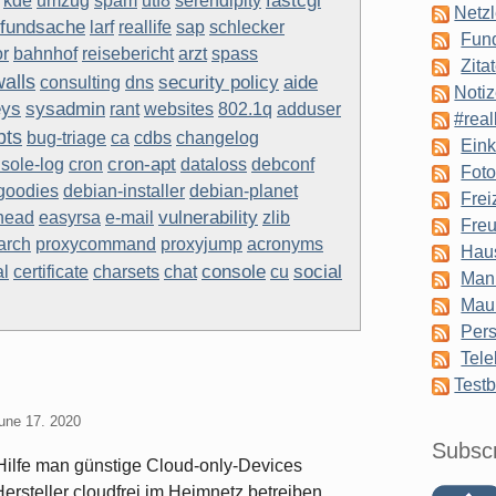
fastcgi
kde
umzug
spam
utf8
serendipity
Netzl
fundsache
larf
reallife
sap
schlecker
Fun
or
bahnhof
reisebericht
arzt
spass
Zita
walls
security policy
aide
consulting
dns
Notiz
eys
sysadmin
rant
websites
802.1q
adduser
#real
bts
bug-triage
ca
cdbs
changelog
Eink
cron-apt
sole-log
cron
dataloss
debconf
Foto
goodies
debian-installer
debian-planet
Frei
vulnerability
head
easyrsa
e-mail
zlib
Freu
arch
proxycommand
proxyjump
acronyms
Hau
console
social
al
certificate
charsets
chat
cu
Man
Mau
Pers
Tele
Testb
une 17. 2020
Subsc
 Hilfe man günstige Cloud-only-Devices
rsteller cloudfrei im Heimnetz betreiben