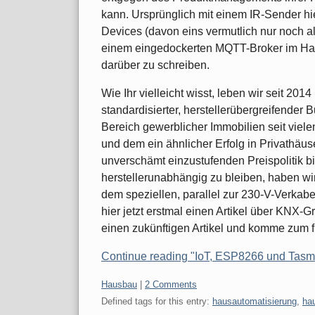
kann. Ursprünglich mit einem IR-Sender h
Devices (davon eins vermutlich nur noch a
einem eingedockerten MQTT-Broker im Haus
darüber zu schreiben.
Wie Ihr vielleicht wisst, leben wir seit 20
standardisierter, herstellerübergreifender 
Bereich gewerblicher Immobilien seit viele
und dem ein ähnlicher Erfolg in Privathäu
unverschämt einzustufenden Preispolitik bi
herstellerunabhängig zu bleiben, haben wi
dem speziellen, parallel zur 230-V-Verkab
hier jetzt erstmal einen Artikel über KNX-G
einen zukünftigen Artikel und komme zum 
Continue reading "IoT, ESP8266 und Tasm
Categories:
Hausbau
|
2 Comments
Defined tags for this entry:
hausautomatisierung
,
ha