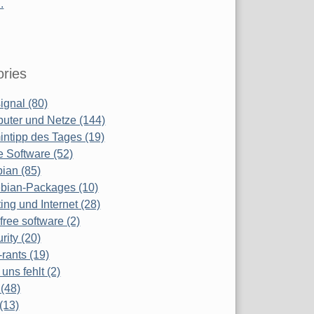
.
ries
ignal (80)
uter und Netze (144)
ntipp des Tages (19)
e Software (52)
ian (85)
bian-Packages (10)
ing und Internet (28)
free software (2)
rity (20)
-rants (19)
uns fehlt (2)
(48)
(13)