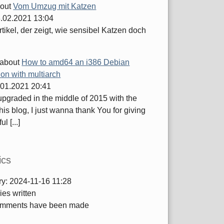
out
Vom Umzug mit Katzen
.02.2021 13:04
tikel, der zeigt, wie sensibel Katzen doch
about
How to amd64 an i386 Debian
tion with multiarch
.01.2021 20:41
 upgraded in the middle of 2015 with the
this blog, I just wanna thank You for giving
ul [...]
ics
ry:
2024-11-16 11:28
ies written
mments have been made