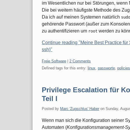
im Wesentlichen nur bei Störungen, wenn N
Die bei weitem häufigste Methode des Zugrif
Da ich auf meinen Systemen natürlich
sud
gehörende Passwort (außer zum Konsolen-L
zu authentifizieren um
werden zu kön
root
Continue reading "Meine Best Practice für
ssh)"
Categories:
Freie Software
|
2 Comments
Defined tags for this entry:
linux
,
passworte
,
policies
Privilege Escalation für 
Teil I
Posted by
Marc 'Zugschlus' Haber
on
Sunday, Augus
Wenn man sich die Konfiguration seiner S
Automaten (
Konfigurationsmanagement-S