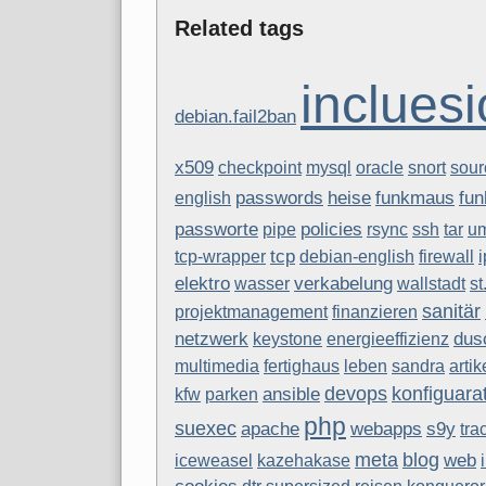
Related tags
inclues
debian.fail2ban
x509
checkpoint
mysql
oracle
snort
sour
passwords
heise
funkmaus
fun
english
passworte
policies
pipe
rsync
ssh
tar
u
tcp
tcp-wrapper
debian-english
firewall
i
elektro
verkabelung
wasser
wallstadt
st
sanitär
projektmanagement
finanzieren
dus
netzwerk
keystone
energieeffizienz
multimedia
fertighaus
leben
sandra
artik
devops
konfiguar
ansible
kfw
parken
php
suexec
apache
webapps
s9y
tra
meta
blog
web
iceweasel
kazehakase