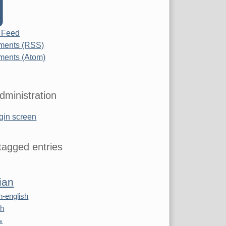
 Feed
ents (RSS)
ents (Atom)
dministration
gin screen
agged entries
ian
n-english
sh
re