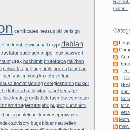
Recent..
Older...
ion
Catego
certificates
nessus
pki
verisign
debian
blogs
crypt
cefire
tenable
wirtschaft
Comp
admintipp
ktastatur
sudo
linux
passwort
Admi
unix
hashlimit
bruteforce
fail2ban
mount
Frei
tcp/ip
norton
hausbau
p
network
udp
umts
Deb
. ilgen
abstimmung
knx
ehevertrag
De
hausautomatisierung
energiesparen
makler
Host
che
kabelschacht
wlan
kabel
verträge
non-
grundstück
tasmota
elliste
kredit
vermieten
Secu
ationsmanagement
puppet
libc
durchhilfe
tech
Was 
xss
ckbacks
popfetcher
k
reverseproxy
Meta 
advisory
index
bugs
bilder
netztreffen
misc 