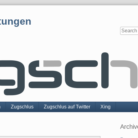
tungen
n
Zugschlus
Zugschlus auf Twitter
Xing
Sidebar
Archiv