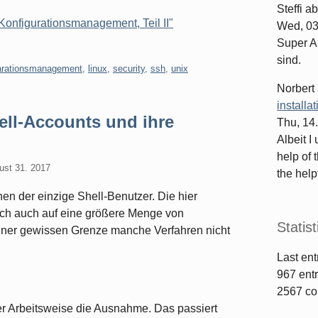
Steffi
ab
 Konfigurationsmanagement, Teil II"
Wed, 03
Super Ar
sind.
arationsmanagement
,
linux
,
security
,
ssh
,
unix
Norbert
installa
ell-Accounts und ihre
Thu, 14
Albeit I
help of 
ust 31. 2017
the helpf
en der einzige Shell-Benutzer. Die hier
ch auch auf eine größere Menge von
Statist
ner gewissen Grenze manche Verfahren nicht
Last ent
967
entr
2567
co
ner Arbeitsweise die Ausnahme. Das passiert