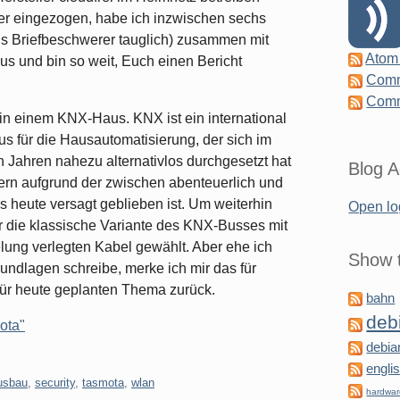
ier eingezogen, habe ich inzwischen sechs
ls Briefbeschwerer tauglich) zusammen mit
Atom
 und bin so weit, Euch einen Bericht
Comm
Comm
14 in einem KNX-Haus. KNX ist ein international
Bus für die Hausautomatisierung, der sich im
n Jahren nahezu alternativlos durchgesetzt hat
Blog A
sern aufgrund der zwischen abenteuerlich und
s heute versagt geblieben ist. Um weiterhin
Open lo
r die klassische Variante des KNX-Busses mit
elung verlegten Kabel gewählt. Aber ehe ich
Show t
rundlagen schreibe, merke ich mir das für
für heute geplanten Thema zurück.
bahn
deb
ota"
debia
engli
usbau
,
security
,
tasmota
,
wlan
hardwa