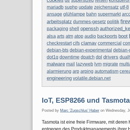
cookies
dtr
supersized
reisen
konqueror
mariadb
suphp
update
zeichensatz
utf-8
ansage
glühlampe
bahn
supermarkt
arc
fire
arbeitsplatz
dummes-gesetz
politik
openssh
authorized_k
packaging
shell
alsa
boot
arts
atm
atop
audio
backports
clamav
checkrestart
cifs
commercial
con
debian-bts
debian-experimental
debian-
drivers
dot1q
downtime
dpatch
dpl
dual
malware
mail
lazyweb
lvm
migrate
multi
alarmierung
arp
arping
automatism
cere
engineering
volatile.debian.net
IoT, ESP8266 und Tasmota
Posted by
Marc 'Zugschlus' Haber
on
Wednesday, J
Tasmota ist eine freie Firmware, mit deren
entgegen des Produktmanagements ihrer He