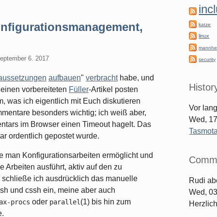
inc
Konfigurationsmanagement,
katze
linux
mannhe
eptember 6. 2017
security
aussetzungen
aufbauen
"
verbracht
habe, und
Histor
inen vorbereiteten
Füller
-Artikel posten
, was ich eigentlich mit Euch diskutieren
Vor lan
mmentare besonders wichtig; ich weiß aber,
Wed, 17
tars im Browser einen Timeout hagelt. Das
Tasmot
ar ordentlich gepostet wurde.
e man Konfigurationsarbeiten ermöglicht und
Comm
ie Arbeiten ausführt, aktiv auf den zu
schließe ich ausdrücklich das manuelle
Rudi
ab
ssh und cssh ein, meine aber auch
Wed, 03
oder
(1) bis hin zum
ax-procs
parallel
Herzlic
e.