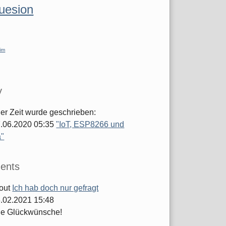
luesion
im
y
ger Zeit wurde geschrieben:
.06.2020 05:35
"IoT, ESP8266 und
a"
ents
out
Ich hab doch nur gefragt
.02.2021 15:48
he Glückwünsche!