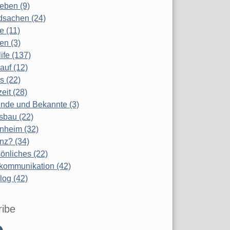
eben (9)
dsachen (24)
te (11)
en (3)
life (137)
auf (12)
s (22)
zeit (28)
nde und Bekannte (3)
sbau (22)
nheim (32)
nz? (34)
önliches (22)
kommunikation (42)
log (42)
ribe