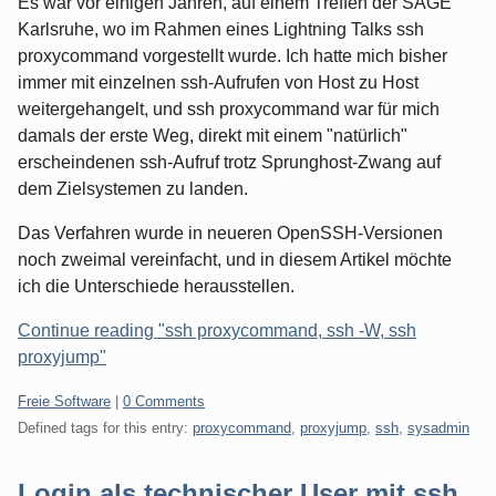
Es war vor einigen Jahren, auf einem Treffen der SAGE
Karlsruhe, wo im Rahmen eines Lightning Talks ssh
proxycommand vorgestellt wurde. Ich hatte mich bisher
immer mit einzelnen ssh-Aufrufen von Host zu Host
weitergehangelt, und ssh proxycommand war für mich
damals der erste Weg, direkt mit einem "natürlich"
erscheindenen ssh-Aufruf trotz Sprunghost-Zwang auf
dem Zielsystemen zu landen.
Das Verfahren wurde in neueren OpenSSH-Versionen
noch zweimal vereinfacht, und in diesem Artikel möchte
ich die Unterschiede herausstellen.
Continue reading "ssh proxycommand, ssh -W, ssh
proxyjump"
Categories:
Freie Software
|
0 Comments
Defined tags for this entry:
proxycommand
,
proxyjump
,
ssh
,
sysadmin
Login als technischer User mit ssh