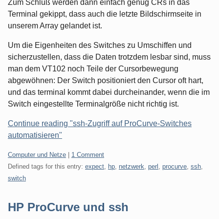
Zum Schluß werden dann einfach genug CRs in das
Terminal gekippt, dass auch die letzte Bildschirmseite in
unserem Array gelandet ist.
Um die Eigenheiten des Switches zu Umschiffen und
sicherzustellen, dass die Daten trotzdem lesbar sind, muss
man dem VT102 noch Teile der Cursorbewegung
abgewöhnen: Der Switch positioniert den Cursor oft hart,
und das terminal kommt dabei durcheinander, wenn die im
Switch eingestellte Terminalgröße nicht richtig ist.
Continue reading "ssh-Zugriff auf ProCurve-Switches
automatisieren"
Categories:
Computer und Netze
|
1 Comment
Defined tags for this entry:
expect
,
hp
,
netzwerk
,
perl
,
procurve
,
ssh
,
switch
HP ProCurve und ssh