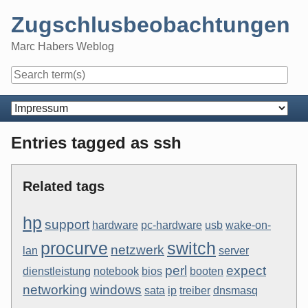
Skip
Zugschlusbeobachtungen
to
content
Marc Habers Weblog
Navigation
Entries tagged as ssh
Related tags
hp
support
hardware
pc-hardware
usb
wake-on-
procurve
switch
netzwerk
lan
server
perl
expect
dienstleistung
notebook
bios
booten
networking
windows
sata
ip
treiber
dnsmasq