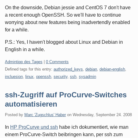
On the downside, Debian jessie and CentOS 7 don't have
a recent enough OpenSSH. So we'll have to continue
worrying about new features being inadvertendly enabled
for a while.
P.S.: Yes, I haven't blogged about Linux and Debian in
English in a while.
Categories:
Admintipp des Tages
|
0 Comments
Defined tags for this entry:
authorized_keys
,
debian
,
debian-english
,
incluesion
,
linux
,
openssh
,
security
,
ssh
,
sysadmin
ssh-Zugriff auf ProCurve-Switches
automatisieren
Posted by
Marc 'Zugschlus' Haber
on
Wednesday, September 24. 2008
In
HP ProCurve und ssh
habe ich dokumentiert, wie man
einem ProCurve-Switch beibringen kann, per ssh zum