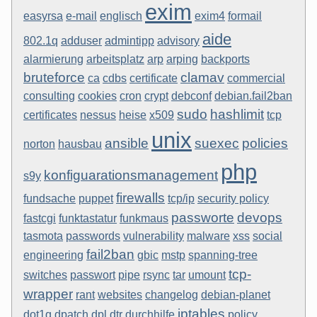
exim
easyrsa
e-mail
englisch
exim4
formail
aide
802.1q
adduser
admintipp
advisory
alarmierung
arbeitsplatz
arp
arping
backports
bruteforce
clamav
ca
cdbs
certificate
commercial
consulting
cookies
cron
crypt
debconf
debian.fail2ban
sudo
hashlimit
certificates
nessus
heise
x509
tcp
unix
ansible
suexec
policies
norton
hausbau
php
konfiguarationsmanagement
s9y
firewalls
fundsache
puppet
tcp/ip
security policy
passworte
devops
fastcgi
funktastatur
funkmaus
tasmota
passwords
vulnerability
malware
xss
social
fail2ban
engineering
gbic
mstp
spanning-tree
tcp-
switches
passwort
pipe
rsync
tar
umount
wrapper
rant
websites
changelog
debian-planet
iptables
dot1q
dpatch
dpl
dtr
durchhilfe
policy