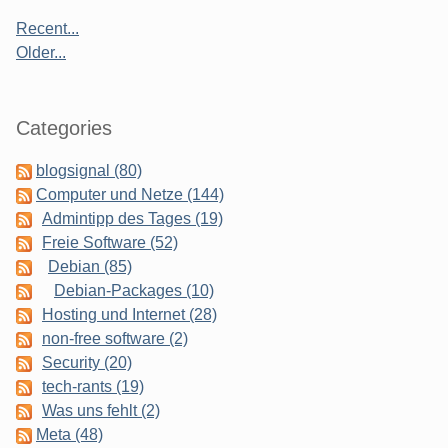
Recent...
Older...
Categories
blogsignal (80)
Computer und Netze (144)
Admintipp des Tages (19)
Freie Software (52)
Debian (85)
Debian-Packages (10)
Hosting und Internet (28)
non-free software (2)
Security (20)
tech-rants (19)
Was uns fehlt (2)
Meta (48)