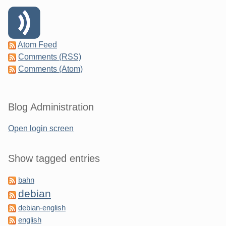
Atom Feed
Comments (RSS)
Comments (Atom)
Blog Administration
Open login screen
Show tagged entries
bahn
debian
debian-english
english