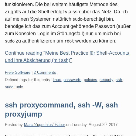
funktionieren. Die bei weitem häufigste Methode des
Zugriffs auf die Shell erfolgt via ssh über das Netz. Da ich
auf meinen Systemen natürlich
-berechtigt bin,
sudo
benötige ich das zum Account gehörende Passwort (außer
zum Konsolen-Login im Störungsfall) nur, um mich bei
zu authentifizieren um
werden zu können.
sudo
root
Continue reading "Meine Best Practice für Shell-Accounts
und ihre Absicherung (mit ssh)"
Categories:
Freie Software
|
2 Comments
Defined tags for this entry:
linux
,
passworte
,
policies
,
security
,
ssh
,
sudo
,
unix
ssh proxycommand, ssh -W, ssh
proxyjump
Posted by
Marc 'Zugschlus' Haber
on
Tuesday, August 29. 2017