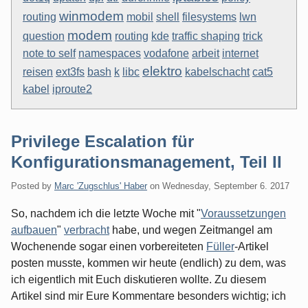
winmodem
routing
mobil
shell
filesystems
lwn
modem
question
routing
kde
traffic shaping
trick
note to self
namespaces
vodafone
arbeit
internet
elektro
reisen
ext3fs
bash
k
libc
kabelschacht
cat5
kabel
iproute2
Privilege Escalation für
Konfigurationsmanagement, Teil II
Posted by
Marc 'Zugschlus' Haber
on
Wednesday, September 6. 2017
So, nachdem ich die letzte Woche mit "
Voraussetzungen
aufbauen
"
verbracht
habe, und wegen Zeitmangel am
Wochenende sogar einen vorbereiteten
Füller
-Artikel
posten musste, kommen wir heute (endlich) zu dem, was
ich eigentlich mit Euch diskutieren wollte. Zu diesem
Artikel sind mir Eure Kommentare besonders wichtig; ich