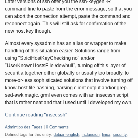
Later versions of ssh offer you the ssh-keygen -R
command line to paste from the error message, so that you
can abort the connection attempt, paste the command and
reconnect again. This will still ask for confirmation of the
new host key though.
Almost every sysadmin has an alias or wrapper to make
handling of this situation easier. Solutions range from
using "StrictHostKeyChecking no" and/or
"UserKnownHostsFile /dev/null", turning off this layer of
securit altogether either globally or usually too broadly, to
more-or-less sophisticated solutions that involve turning off
know-host file hashing, parsing client output and/or grep-
sed-awk magic. grml even comes with an insecssh script
that is rather neat and that I used until I developed my own.
Continue reading "insecssh"
Categories:
Admintipp des Tages
|
0 Comments
Defined tags for this entry:
debian-english
,
incluesion
,
linux
,
security
,