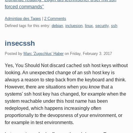
forced commands"
Categories:
Admintipp des Tages
|
2 Comments
Defined tags for this entry:
debian
,
incluesion
,
linux
,
security
,
ssh
insecssh
Posted by
Marc 'Zugschlus' Haber
on
Friday, February 3. 2017
Yes, You Should Not discard cached ssh host keys without
looking. An unexpected change of an ssh host key is
always a reason to step back from the keyboard and think.
However, there are situations when you
know
that a
systems' ssh host key has changed, for example when the
system reachable under this host name has been
redeployed, which happens increasingly often
proportionally to the devopsness of your environment, or
for example in test environments.