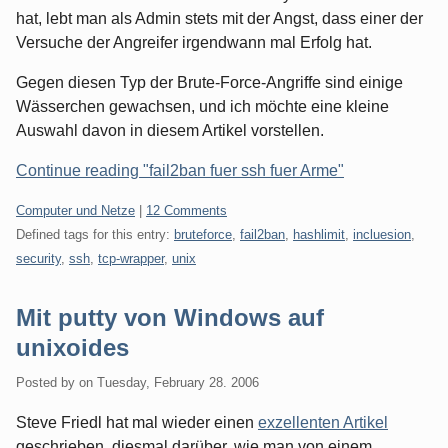
hat, lebt man als Admin stets mit der Angst, dass einer der
Versuche der Angreifer irgendwann mal Erfolg hat.
Gegen diesen Typ der Brute-Force-Angriffe sind einige
Wässerchen gewachsen, und ich möchte eine kleine
Auswahl davon in diesem Artikel vorstellen.
Continue reading "fail2ban fuer ssh fuer Arme"
Categories:
Computer und Netze
|
12 Comments
Defined tags for this entry:
bruteforce
,
fail2ban
,
hashlimit
,
incluesion
,
security
,
ssh
,
tcp-wrapper
,
unix
Mit putty von Windows auf
unixoides
Posted by
on
Tuesday, February 28. 2006
Steve Friedl hat mal wieder einen
exzellenten Artikel
geschrieben, diesmal darüber, wie man von einem