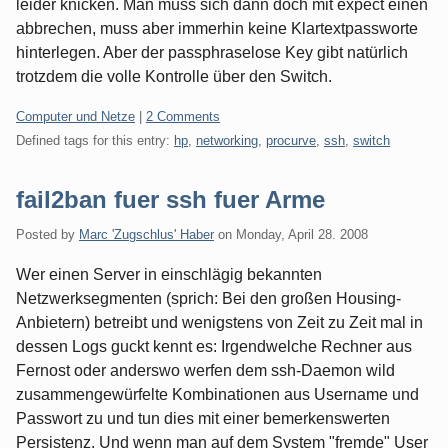
leider knicken. Man muss sich dann doch mit expect einen
abbrechen, muss aber immerhin keine Klartextpassworte
hinterlegen. Aber der passphraselose Key gibt natürlich
trotzdem die volle Kontrolle über den Switch.
Categories:
Computer und Netze
|
2 Comments
Defined tags for this entry:
hp
,
networking
,
procurve
,
ssh
,
switch
fail2ban fuer ssh fuer Arme
Posted by
Marc 'Zugschlus' Haber
on
Monday, April 28. 2008
Wer einen Server in einschlägig bekannten
Netzwerksegmenten (sprich: Bei den großen Housing-
Anbietern) betreibt und wenigstens von Zeit zu Zeit mal in
dessen Logs guckt kennt es: Irgendwelche Rechner aus
Fernost oder anderswo werfen dem ssh-Daemon wild
zusammengewürfelte Kombinationen aus Username und
Passwort zu und tun dies mit einer bemerkenswerten
Persistenz. Und wenn man auf dem System "fremde" User