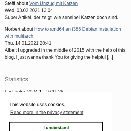
Steffi
about
Vom Umzug mit Katzen
Wed, 03.02.2021 13:04
Super Artikel, der zeigt, wie sensibel Katzen doch sind.
Norbert
about
How to amd64 an i386 Debian installation
with multiarch
Thu, 14.01.2021 20:41
Albeit I upgraded in the middle of 2015 with the help of this
blog, I just wanna thank You for giving the helpful [...]
Statistics
Last entry:
2024-11-16 11:28
967
entries written
This website uses cookies.
2567
comments have been made
Read more in the privacy statement
Powered by
Serendipity
& the
2k11
theme.
I understand