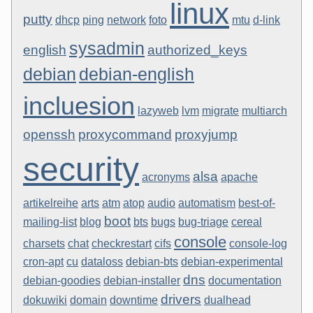
linux
putty
dhcp
ping
network
foto
mtu
d-link
sysadmin
english
authorized_keys
debian
debian-english
incluesion
lazyweb
lvm
migrate
multiarch
openssh
proxycommand
proxyjump
security
alsa
acronyms
apache
artikelreihe
arts
atm
atop
audio
automatism
best-of-
boot
mailing-list
blog
bts
bugs
bug-triage
cereal
console
charsets
chat
checkrestart
cifs
console-log
cron-apt
cu
dataloss
debian-bts
debian-experimental
dns
debian-goodies
debian-installer
documentation
drivers
dokuwiki
domain
downtime
dualhead