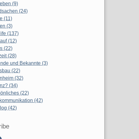
eben (9)
dsachen (24)
te (11)
en (3)
life (137)
auf (12)
s (22)
zeit (28)
nde und Bekannte (3)
sbau (22)
nheim (32)
nz? (34)
önliches (22)
kommunikation (42)
log (42)
ribe