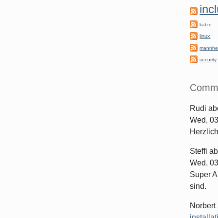
inc
katze
linux
mannhe
security
Comm
Rudi
ab
Wed, 03
Herzlic
Steffi
ab
Wed, 03
Super Ar
sind.
Norbert
installa