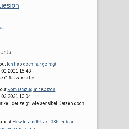
luesion
im
ents
out
Ich hab doch nur gefragt
.02.2021 15:48
he Glückwünsche!
out
Vom Umzug mit Katzen
.02.2021 13:04
tikel, der zeigt, wie sensibel Katzen doch
about
How to amd64 an i386 Debian
tion with multiarch