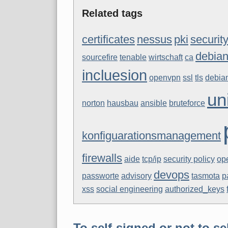
Related tags
certificates
nessus
pki
securit
debia
sourcefire
tenable
wirtschaft
ca
incluesion
openvpn
ssl
tls
debian
un
norton
hausbau
ansible
bruteforce
konfiguarationsmanagement
firewalls
aide
tcp/ip
security policy
op
devops
passworte
advisory
tasmota
p
xss
social engineering
authorized_keys
To self-signed or not to se