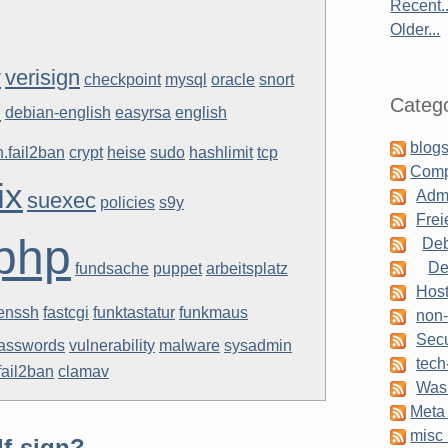
Recent..
Older...
y
verisign
checkpoint
mysql
oracle
snort
Catego
n
debian-english
easyrsa
english
blogs
.fail2ban
crypt
heise
sudo
hashlimit
tcp
Comp
ix
Admi
suexec
policies
s9y
Frei
php
Deb
De
fundsache
puppet
arbeitsplatz
Host
enssh
fastcgi
funktastatur
funkmaus
non-
Secu
asswords
vulnerability
malware
sysadmin
tech
fail2ban
clamav
Was 
Meta 
misc 
lf-sign?