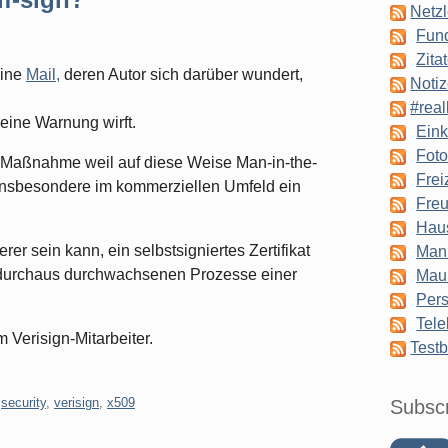
Netzl
Fun
Zita
eine
Mail,
deren Autor sich darüber wundert,
Notiz
#real
eine Warnung wirft.
Eink
Foto
ty-Maßnahme weil auf diese Weise Man-in-the-
Frei
insbesondere im kommerziellen Umfeld ein
Freu
Hau
er sein kann, ein selbstsigniertes Zertifikat
Man
die durchaus durchwachsenen Prozesse einer
Mau
Pers
Tele
m Verisign-Mitarbeiter.
Testb
,
security
,
verisign
,
x509
Subsc