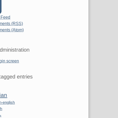
 Feed
ents (RSS)
ents (Atom)
dministration
gin screen
agged entries
ian
n-english
sh
re