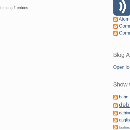
totaling 1 entries
Atom
Comm
Comm
Blog A
Open lo
Show t
bahn
deb
debia
engli
hardwa