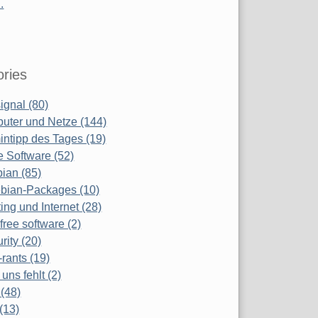
.
ries
ignal (80)
uter und Netze (144)
ntipp des Tages (19)
e Software (52)
ian (85)
bian-Packages (10)
ing und Internet (28)
free software (2)
rity (20)
-rants (19)
uns fehlt (2)
(48)
(13)