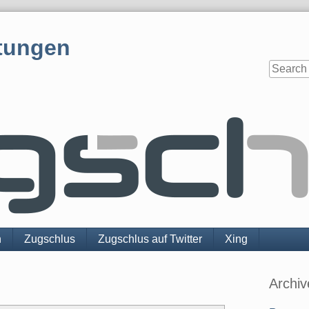
tungen
n
Zugschlus
Zugschlus auf Twitter
Xing
Sidebar
Archiv