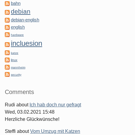
bahn
debian
debian-english
english
hardware
incluesion
katze
linux
mannheim
security
Comments
Rudi
about
Ich hab doch nur gefragt
Wed, 03.02.2021 15:48
Herzliche Glückwünsche!
Steffi
about
Vom Umzug mit Katzen