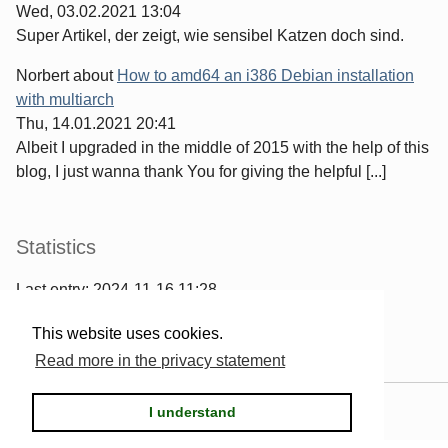
Wed, 03.02.2021 13:04
Super Artikel, der zeigt, wie sensibel Katzen doch sind.
Norbert
about
How to amd64 an i386 Debian installation
with multiarch
Thu, 14.01.2021 20:41
Albeit I upgraded in the middle of 2015 with the help of this
blog, I just wanna thank You for giving the helpful [...]
Statistics
Last entry:
2024-11-16 11:28
967
entries written
This website uses cookies.
2567
comments have been made
Read more in the privacy statement
Powered by
Serendipity
& the
2k11
theme.
I understand