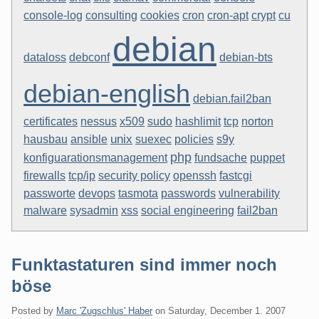
cron-apt
console-log
consulting
cookies
cron
crypt
cu
debian
dataloss
debconf
debian-bts
debian-english
debian.fail2ban
certificates
nessus
x509
sudo
hashlimit
tcp
norton
unix
suexec
hausbau
ansible
policies
s9y
php
konfiguarationsmanagement
fundsache
puppet
firewalls
tcp/ip
security policy
openssh
fastcgi
devops
passworte
tasmota
passwords
vulnerability
malware
sysadmin
xss
social engineering
fail2ban
Funktastaturen sind immer noch
böse
Posted by
Marc 'Zugschlus' Haber
on
Saturday, December 1. 2007