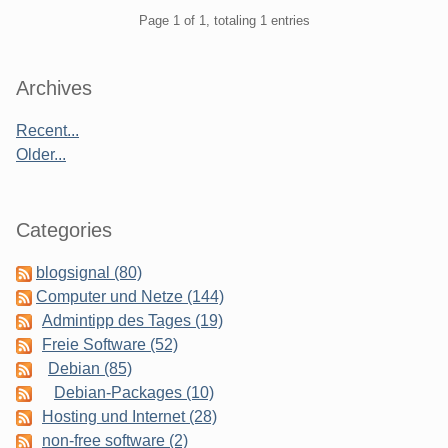
Pagination
Page 1 of 1, totaling 1 entries
Sidebar
Archives
Recent...
Older...
Categories
blogsignal (80)
Computer und Netze (144)
Admintipp des Tages (19)
Freie Software (52)
Debian (85)
Debian-Packages (10)
Hosting und Internet (28)
non-free software (2)