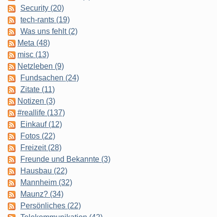
Security (20)
tech-rants (19)
Was uns fehlt (2)
Meta (48)
misc (13)
Netzleben (9)
Fundsachen (24)
Zitate (11)
Notizen (3)
#reallife (137)
Einkauf (12)
Fotos (22)
Freizeit (28)
Freunde und Bekannte (3)
Hausbau (22)
Mannheim (32)
Maunz? (34)
Persönliches (22)