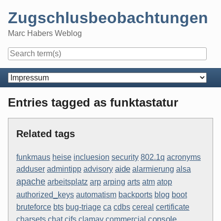
Skip
Zugschlusbeobachtungen
to
content
Marc Habers Weblog
Navigation
Entries tagged as funktastatur
Related tags
funkmaus
heise
incluesion
security
802.1q
acronyms
aide
adduser
admintipp
advisory
alarmierung
alsa
apache
arbeitsplatz
arp
arping
arts
atm
atop
blog
boot
authorized_keys
automatism
backports
bts
bruteforce
bug-triage
ca
cdbs
cereal
certificate
clamav
console
charsets
chat
cifs
commercial