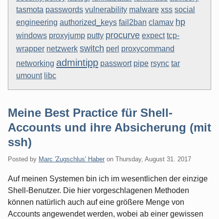
tasmota
passwords
vulnerability
malware
xss
social
hp
engineering
authorized_keys
fail2ban
clamav
procurve
windows
proxyjump
putty
expect
tcp-
switch
wrapper
netzwerk
perl
proxycommand
admintipp
networking
passwort
pipe
rsync
tar
umount
libc
Meine Best Practice für Shell-
Accounts und ihre Absicherung (mit
ssh)
Posted by
Marc 'Zugschlus' Haber
on
Thursday, August 31. 2017
Auf meinen Systemen bin ich im wesentlichen der einzige
Shell-Benutzer. Die hier vorgeschlagenen Methoden
können natürlich auch auf eine größere Menge von
Accounts angewendet werden, wobei ab einer gewissen