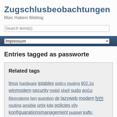
Skip
Zugschlusbeobachtungen
to
content
Marc Habers Weblog
Navigation
Entries tagged as passworte
Related tags
linux
iptables
hardware
policy routing
802.1q
winmodem
security
sudo
mobil
shell
dot1q
lvm
lazyweb
modem
filesystems
lwn
question
dtr
unix
policies
routing
ansible
kde
s9y
konfiguarationsmanagement
puppet
traffic