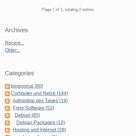
Pagination
Page 1 of 1, totaling 2 entries
Sidebar
Archives
Recent...
Older...
Categories
blogsignal (80)
Computer und Netze (144)
Admintipp des Tages (19)
Freie Software (52)
Debian (85)
Debian-Packages (10)
Hosting und Internet (28)