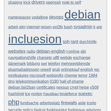
drivers
shaping
trick
openssh
note to self
debian
devops
namespaces
vodafone
sysadmin
arbeit
atm
internet
reisen
ext3fs
bash
k
arp
incluesion
ssh
rant
durchhilfe
websites
debian-english
radio
t-online
gbi
navigationshilfe
charsets
utf8
webde
exchange
dänemark
bildung
swr
telefon
mehrwertdienste
plusmailadressen
orwell
grub
onlinekauf
english
rpc
misfeatures
microsoft
webprofis
chemie
terror
1984
dns
telekommunikation
0180
hall-of-shame
debian.fail2ban
certificates
nessus
crypt
heise
x509
suexec
hashlimit
tcp
norton
hausbau
bruteforce
php
firewalls
fundsache
arbeitsplatz
aide
tcp/ip
security policy
fastcgi
funktastatur
funkmaus
advisory