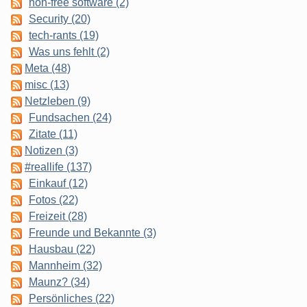
non-free software (2)
Security (20)
tech-rants (19)
Was uns fehlt (2)
Meta (48)
misc (13)
Netzleben (9)
Fundsachen (24)
Zitate (11)
Notizen (3)
#reallife (137)
Einkauf (12)
Fotos (22)
Freizeit (28)
Freunde und Bekannte (3)
Hausbau (22)
Mannheim (32)
Maunz? (34)
Persönliches (22)