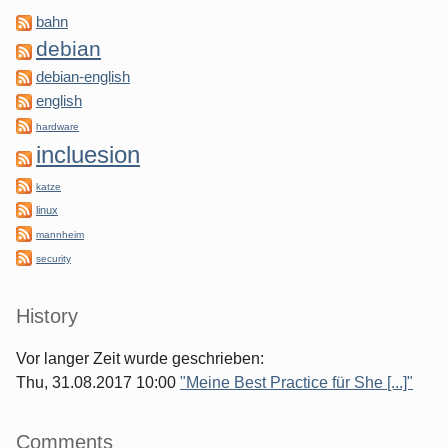
bahn
debian
debian-english
english
hardware
incluesion
katze
linux
mannheim
security
History
Vor langer Zeit wurde geschrieben:
Thu, 31.08.2017 10:00
"Meine Best Practice für She [...]"
Comments