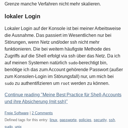
Grenze manche Verfahren nicht mehr skalieren.
lokaler Login
Lokaler Login auf der Konsole ist bei meiner Arbeitsweise
die Ausnahme. Das passiert im Wesentlichen nur bei
Störungen, wenn Netz und/oder ssh nicht mehr
funktionieren. Die bei weitem häufigste Methode des
Zugriffs auf die Shell erfolgt via ssh über das Netz. Da ich
auf meinen Systemen natürlich
-berechtigt bin,
sudo
benötige ich das zum Account gehörende Passwort (außer
zum Konsolen-Login im Störungsfall) nur, um mich bei
zu authentifizieren um
werden zu können.
sudo
root
Continue reading "Meine Best Practice für Shell-Accounts
und ihre Absicherung (mit ssh)"
Categories:
Freie Software
|
2 Comments
Defined tags for this entry:
linux
,
passworte
,
policies
,
security
,
ssh
,
sudo
,
unix