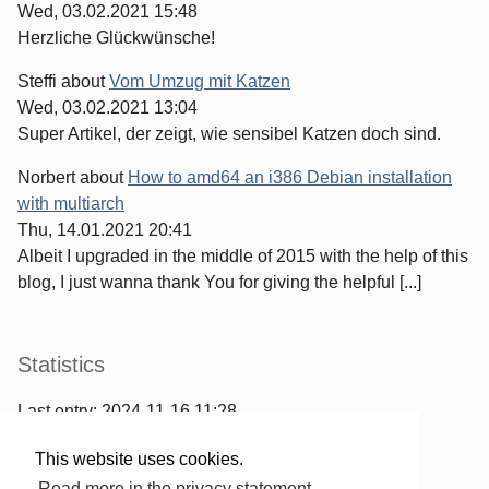
Wed, 03.02.2021 15:48
Herzliche Glückwünsche!
Steffi
about
Vom Umzug mit Katzen
Wed, 03.02.2021 13:04
Super Artikel, der zeigt, wie sensibel Katzen doch sind.
Norbert
about
How to amd64 an i386 Debian installation
with multiarch
Thu, 14.01.2021 20:41
Albeit I upgraded in the middle of 2015 with the help of this
blog, I just wanna thank You for giving the helpful [...]
Statistics
Last entry:
2024-11-16 11:28
967
entries written
This website uses cookies.
2567
comments have been made
Read more in the privacy statement