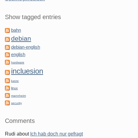
Show tagged entries
bahn
debian
debian-english
english
hardware
incluesion
katze
linux
mannheim
security
Comments
Rudi
about
Ich hab doch nur gefragt