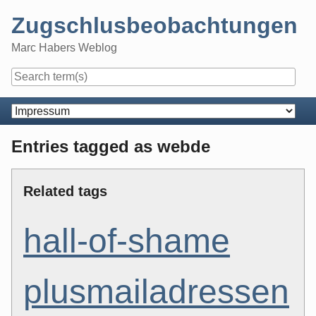
Skip
Zugschlusbeobachtungen
to
content
Marc Habers Weblog
Navigation
Entries tagged as webde
Related tags
hall-of-shame
plusmailadressen