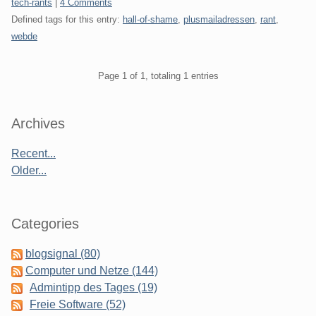
Categories:
tech-rants
|
4 Comments
Defined tags for this entry:
hall-of-shame
,
plusmailadressen
,
rant
,
webde
Pagination
Page 1 of 1, totaling 1 entries
Sidebar
Archives
Recent...
Older...
Categories
blogsignal (80)
Computer und Netze (144)
Admintipp des Tages (19)
Freie Software (52)