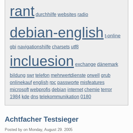
rant
durchhilfe
websites
radio
debian-english
t-online
gbi
navigationshilfe
charsets
utf8
incluesion
exchange
dänemark
bildung
swr
telefon
mehrwertdienste
orwell
grub
onlinekauf
english
rpc
passworte
misfeatures
microsoft
webprofis
debian
internet
chemie
terror
1984
kde
dns
telekommunikation
0180
Achtfacher Testsieger
Posted by
on
Monday, August 29. 2005