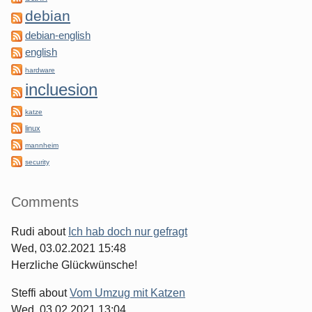
debian
debian-english
english
hardware
incluesion
katze
linux
mannheim
security
Comments
Rudi
about
Ich hab doch nur gefragt
Wed, 03.02.2021 15:48
Herzliche Glückwünsche!
Steffi
about
Vom Umzug mit Katzen
Wed, 03.02.2021 13:04