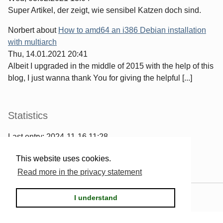
Super Artikel, der zeigt, wie sensibel Katzen doch sind.
Norbert
about
How to amd64 an i386 Debian installation
with multiarch
Thu, 14.01.2021 20:41
Albeit I upgraded in the middle of 2015 with the help of this
blog, I just wanna thank You for giving the helpful [...]
Statistics
Last entry:
2024-11-16 11:28
967
entries written
This website uses cookies.
2567
comments have been made
Read more in the privacy statement
Powered by
Serendipity
& the
2k11
theme.
I understand