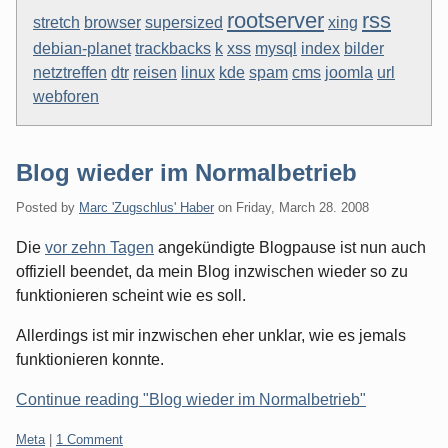
rootserver
rss
stretch
browser
supersized
xing
debian-planet
trackbacks
k
xss
mysql
index
bilder
netztreffen
dtr
reisen
linux
kde
spam
cms
joomla
url
webforen
Blog wieder im Normalbetrieb
Posted by
Marc 'Zugschlus' Haber
on
Friday, March 28. 2008
Die
vor zehn Tagen
angekündigte Blogpause ist nun auch
offiziell beendet, da mein Blog inzwischen wieder so zu
funktionieren scheint wie es soll.
Allerdings ist mir inzwischen eher unklar, wie es jemals
funktionieren konnte.
Continue reading "Blog wieder im Normalbetrieb"
Categories:
Meta
|
1 Comment