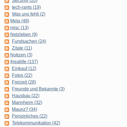
Security (20)
tech-rants (19)
Was uns fehlt (2)
Meta (48)
misc (13)
Netzleben (9)
Fundsachen (24)
Zitate (11)
Notizen (3)
#reallife (137)
Einkauf (12)
Fotos (22)
Freizeit (28)
Freunde und Bekannte (3)
Hausbau (22)
Mannheim (32)
Maunz? (34)
Persönliches (22)
Telekommunikation (42)