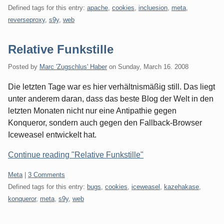
Defined tags for this entry:
apache
,
cookies
,
incluesion
,
meta
,
reverseproxy
,
s9y
,
web
Relative Funkstille
Posted by
Marc 'Zugschlus' Haber
on
Sunday, March 16. 2008
Die letzten Tage war es hier verhältnismäßig still. Das liegt
unter anderem daran, dass das beste Blog der Welt in den
letzten Monaten nicht nur eine Antipathie gegen
Konqueror, sondern auch gegen den Fallback-Browser
Iceweasel entwickelt hat.
Continue reading "Relative Funkstille"
Categories:
Meta
|
3 Comments
Defined tags for this entry:
bugs
,
cookies
,
iceweasel
,
kazehakase
,
konqueror
,
meta
,
s9y
,
web