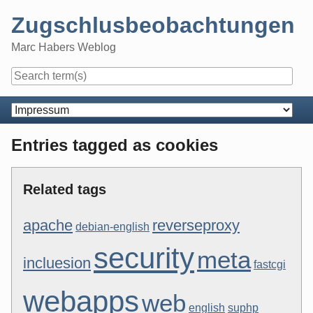
Skip
Zugschlusbeobachtungen
to
content
Marc Habers Weblog
Navigation
Entries tagged as cookies
Related tags
apache
reverseproxy
debian-english
security
meta
incluesion
fastcgi
webapps
web
english
suphp