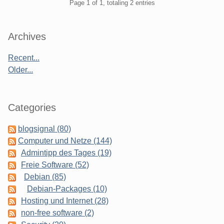
Pagination
Page 1 of 1, totaling 2 entries
Sidebar
Archives
Recent...
Older...
Categories
blogsignal (80)
Computer und Netze (144)
Admintipp des Tages (19)
Freie Software (52)
Debian (85)
Debian-Packages (10)
Hosting und Internet (28)
non-free software (2)