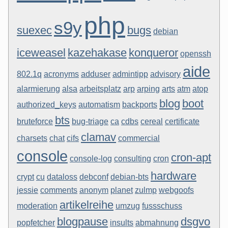
php
s9y
suexec
bugs
debian
iceweasel
kazehakase
konqueror
openssh
aide
802.1q
acronyms
adduser
admintipp
advisory
alarmierung
alsa
arbeitsplatz
arp
arping
arts
atm
atop
blog
boot
authorized_keys
automatism
backports
bts
bruteforce
bug-triage
ca
cdbs
cereal
certificate
clamav
charsets
chat
cifs
commercial
console
cron-apt
console-log
consulting
cron
hardware
crypt
cu
dataloss
debconf
debian-bts
jessie
comments
anonym
planet
zulmp
webgoofs
artikelreihe
moderation
umzug
fussschuss
blogpause
dsgvo
popfetcher
insults
abmahnung