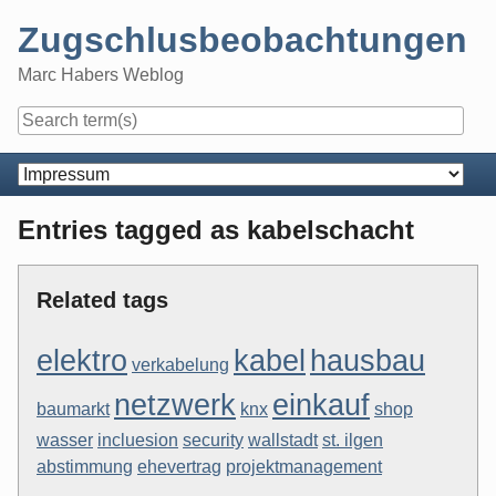
Skip
Zugschlusbeobachtungen
to
content
Marc Habers Weblog
Navigation
Entries tagged as kabelschacht
Related tags
elektro
kabel
hausbau
verkabelung
netzwerk
einkauf
baumarkt
knx
shop
wasser
incluesion
security
wallstadt
st. ilgen
abstimmung
ehevertrag
projektmanagement