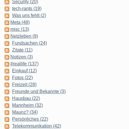
Security (20)
tech-rants (19)
Was uns fehlt (2)
Meta (48)
misc (13)
Netzleben (9)
Fundsachen (24)
Zitate (11)
Notizen (3)
#reallife (137)
Einkauf (12)
Fotos (22)
Freizeit (28)
Freunde und Bekannte (3)
Hausbau (22)
Mannheim (32)
Maunz? (34)
Persönliches (22)
Telekommunikation (42)