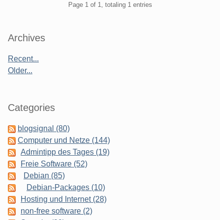
Pagination
Page 1 of 1, totaling 1 entries
Sidebar
Archives
Recent...
Older...
Categories
blogsignal (80)
Computer und Netze (144)
Admintipp des Tages (19)
Freie Software (52)
Debian (85)
Debian-Packages (10)
Hosting und Internet (28)
non-free software (2)