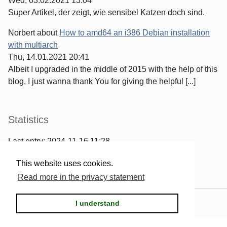
Wed, 03.02.2021 13:04
Super Artikel, der zeigt, wie sensibel Katzen doch sind.
Norbert
about
How to amd64 an i386 Debian installation
with multiarch
Thu, 14.01.2021 20:41
Albeit I upgraded in the middle of 2015 with the help of this
blog, I just wanna thank You for giving the helpful [...]
Statistics
Last entry:
2024-11-16 11:28
967
entries written
This website uses cookies.
2567
comments have been made
Read more in the privacy statement
Powered by
Serendipity
& the
2k11
theme.
I understand