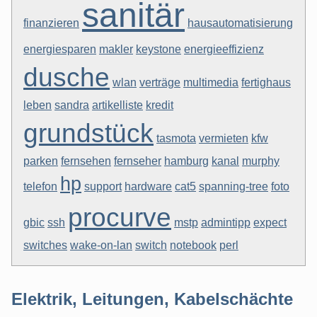
sanitär
finanzieren
hausautomatisierung
energiesparen
makler
keystone
energieeffizienz
dusche
wlan
verträge
multimedia
fertighaus
leben
sandra
artikelliste
kredit
grundstück
tasmota
vermieten
kfw
parken
fernsehen
fernseher
hamburg
kanal
murphy
hp
telefon
support
hardware
cat5
spanning-tree
foto
procurve
gbic
ssh
mstp
admintipp
expect
switches
wake-on-lan
switch
notebook
perl
Elektrik, Leitungen, Kabelschächte