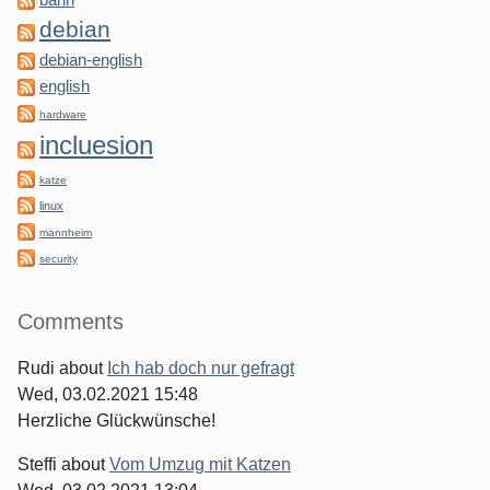
debian
debian-english
english
hardware
incluesion
katze
linux
mannheim
security
Comments
Rudi
about
Ich hab doch nur gefragt
Wed, 03.02.2021 15:48
Herzliche Glückwünsche!
Steffi
about
Vom Umzug mit Katzen