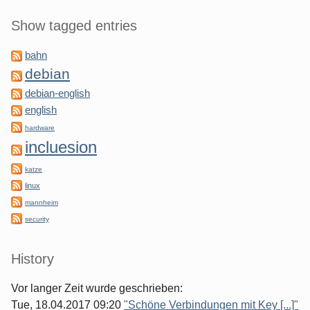
Show tagged entries
bahn
debian
debian-english
english
hardware
incluesion
katze
linux
mannheim
security
History
Vor langer Zeit wurde geschrieben:
Tue, 18.04.2017 09:20
"Schöne Verbindungen mit Key [...]"