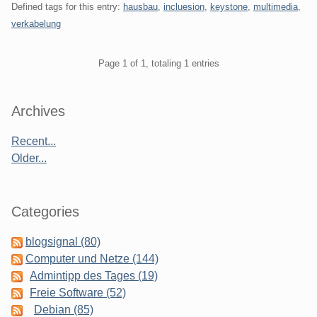
Defined tags for this entry:
hausbau
,
incluesion
,
keystone
,
multimedia
,
verkabelung
Pagination
Page 1 of 1, totaling 1 entries
Sidebar
Archives
Recent...
Older...
Categories
blogsignal (80)
Computer und Netze (144)
Admintipp des Tages (19)
Freie Software (52)
Debian (85)