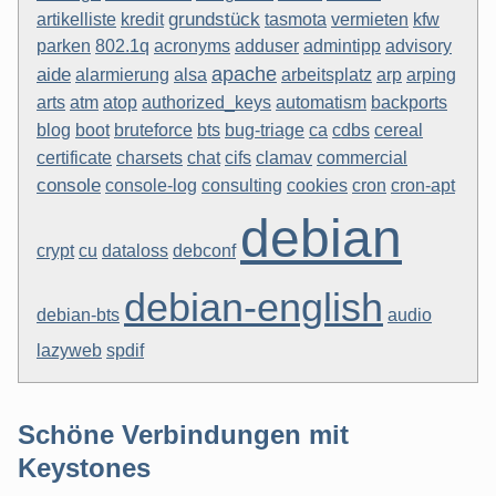
grundstück
artikelliste
kredit
tasmota
vermieten
kfw
parken
802.1q
acronyms
adduser
admintipp
advisory
apache
aide
alarmierung
alsa
arbeitsplatz
arp
arping
arts
atm
atop
authorized_keys
automatism
backports
blog
boot
bts
bruteforce
bug-triage
ca
cdbs
cereal
clamav
certificate
charsets
chat
cifs
commercial
console
cron-apt
console-log
consulting
cookies
cron
debian
crypt
cu
dataloss
debconf
debian-english
debian-bts
audio
lazyweb
spdif
Schöne Verbindungen mit
Keystones