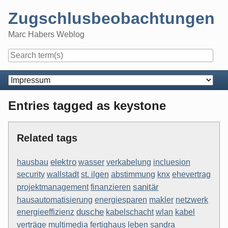
Skip
Zugschlusbeobachtungen
to
content
Marc Habers Weblog
Navigation
Entries tagged as keystone
Related tags
hausbau
elektro
verkabelung
incluesion
wasser
security
wallstadt
st. ilgen
abstimmung
knx
ehevertrag
sanitär
projektmanagement
finanzieren
netzwerk
hausautomatisierung
energiesparen
makler
dusche
energieeffizienz
kabelschacht
wlan
kabel
multimedia
verträge
fertighaus
leben
sandra