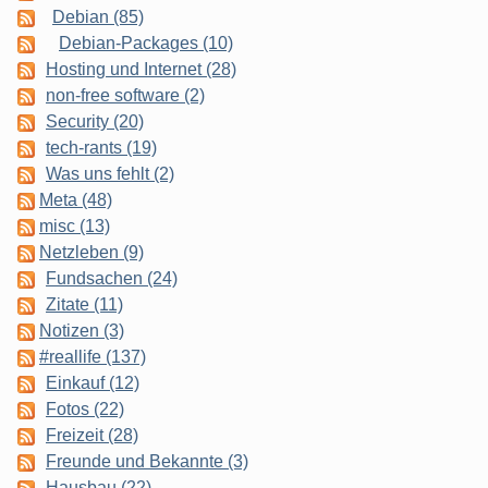
Debian (85)
Debian-Packages (10)
Hosting und Internet (28)
non-free software (2)
Security (20)
tech-rants (19)
Was uns fehlt (2)
Meta (48)
misc (13)
Netzleben (9)
Fundsachen (24)
Zitate (11)
Notizen (3)
#reallife (137)
Einkauf (12)
Fotos (22)
Freizeit (28)
Freunde und Bekannte (3)
Hausbau (22)