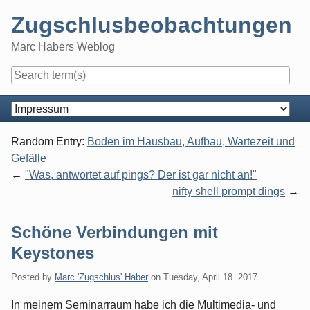
Skip
Zugschlusbeobachtungen
to
content
Marc Habers Weblog
Navigation
Random Entry:
Boden im Hausbau, Aufbau, Wartezeit und
Gefälle
"Was, antwortet auf pings? Der ist gar nicht an!"
nifty shell prompt dings
Schöne Verbindungen mit
Keystones
Posted by
Marc 'Zugschlus' Haber
on
Tuesday, April 18. 2017
In meinem Seminarraum habe ich die Multimedia- und