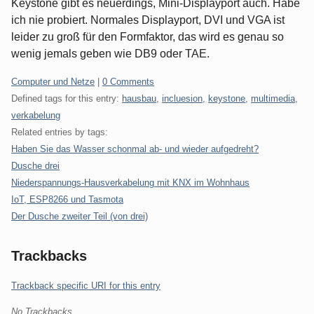
Keystone gibt es neuerdings, Mini-Displayport auch. Habe
ich nie probiert. Normales Displayport, DVI und VGA ist
leider zu groß für den Formfaktor, das wird es genau so
wenig jemals geben wie DB9 oder TAE.
Categories:
Computer und Netze
|
0 Comments
Defined tags for this entry:
hausbau
,
incluesion
,
keystone
,
multimedia
,
verkabelung
Related entries by tags:
Haben Sie das Wasser schonmal ab- und wieder aufgedreht?
Dusche drei
Niederspannungs-Hausverkabelung mit KNX im Wohnhaus
IoT, ESP8266 und Tasmota
Der Dusche zweiter Teil (von drei)
Trackbacks
Trackback specific URI for this entry
No Trackbacks