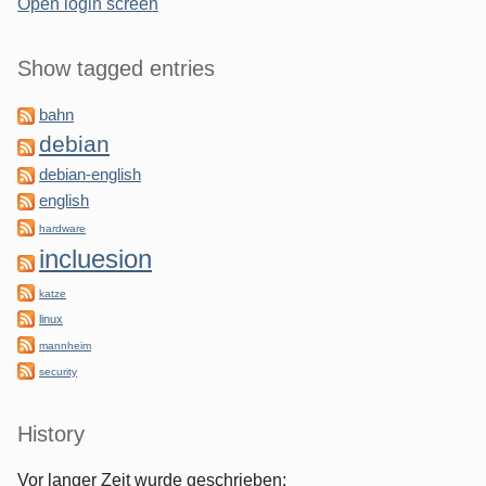
Open login screen
Show tagged entries
bahn
debian
debian-english
english
hardware
incluesion
katze
linux
mannheim
security
History
Vor langer Zeit wurde geschrieben: