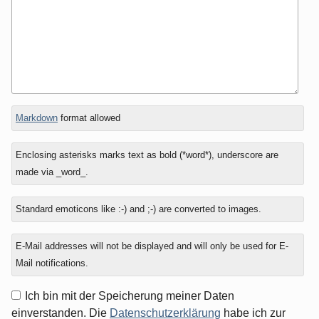
In
What
Markdown
format allowed
reply
is
to
seven
Enclosing asterisks marks text as bold (*word*), underscore are
minus
made via _word_.
six?
Standard emoticons like :-) and ;-) are converted to images.
E-Mail addresses will not be displayed and will only be used for E-
Mail notifications.
Ich bin mit der Speicherung meiner Daten
einverstanden. Die
Datenschutzerklärung
habe ich zur