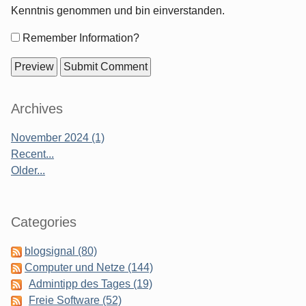
Kenntnis genommen und bin einverstanden.
Form
Remember Information?
options
Sidebar
Archives
November 2024 (1)
Recent...
Older...
Categories
blogsignal (80)
Computer und Netze (144)
Admintipp des Tages (19)
Freie Software (52)