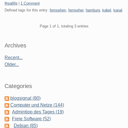
Categories:
#reallife
|
1 Comment
Defined tags for this entry:
fernsehen
,
fernseher
,
hamburg
,
kabel
,
kanal
Pagination
Page 1 of 1, totaling 3 entries
Sidebar
Archives
Recent...
Older...
Categories
blogsignal (80)
Computer und Netze (144)
Admintipp des Tages (19)
Freie Software (52)
Debian (85)