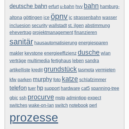
bahn
deutsche bahn
erfurt
u-bahn
hvv
hamburg-
öpnv
altona
göttingen
ice
ic
strassenbahn
wasser
incluesion
security
wallstadt
st. ilgen
abstimmung
ehevertrag
projektmanagement
finanzieren
sanitär
hausautomatisierung
energiesparen
dusche
makler
keystone
energieeffizienz
wlan
verträge
multimedia
fertighaus
leben
sandra
grundstück
artikelliste
kredit
tasmota
vermieten
katze
murphy
kfw
parken
foto
schlafzimmer
telefon
hp
tuer
support
hardware
cat5
spanning-tree
procurve
gbic
ssh
mstp
admintipp
expect
switches
wake-on-lan
switch
notebook
perl
prozesse