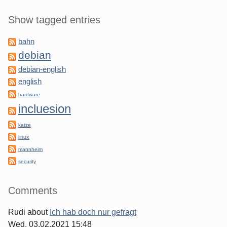
Show tagged entries
bahn
debian
debian-english
english
hardware
incluesion
katze
linux
mannheim
security
Comments
Rudi
about
Ich hab doch nur gefragt
Wed, 03.02.2021 15:48