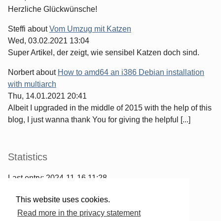
Herzliche Glückwünsche!
Steffi
about
Vom Umzug mit Katzen
Wed, 03.02.2021 13:04
Super Artikel, der zeigt, wie sensibel Katzen doch sind.
Norbert
about
How to amd64 an i386 Debian installation
with multiarch
Thu, 14.01.2021 20:41
Albeit I upgraded in the middle of 2015 with the help of this
blog, I just wanna thank You for giving the helpful [...]
Statistics
Last entry:
2024-11-16 11:28
967
entries written
This website uses cookies.
2567
comments have been made
Read more in the privacy statement