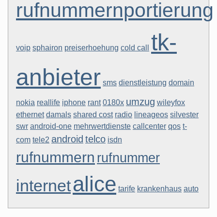
rufnummernportierung
tk-
voip
sphairon
preiserhoehung
cold call
anbieter
sms
dienstleistung
domain
umzug
nokia
reallife
iphone
rant
0180x
wileyfox
ethernet
damals
shared cost
radio
lineageos
silvester
swr
android-one
mehrwertdienste
callcenter
qos
t-
android
telco
com
tele2
isdn
rufnummern
rufnummer
alice
internet
tarife
krankenhaus
auto