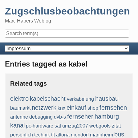
Skip
Zugschlusbeobachtungen
to
content
Marc Habers Weblog
Navigation
Entries tagged as kabel
Related tags
elektro
kabelschacht
hausbau
verkabelung
netzwerk
einkauf
fernsehen
baumarkt
knx
shop
fernseher
hamburg
antenne
debugging
dvb-s
kanal
pc-hardware
sat
umzug2007
webgoofs
zitat
bus
persönlich
technik
tft
altona
niendorf
mannheim