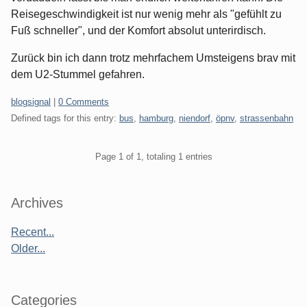
Reisegeschwindigkeit ist nur wenig mehr als "gefühlt zu
Fuß schneller", und der Komfort absolut unterirdisch.
Zurück bin ich dann trotz mehrfachem Umsteigens brav mit
dem U2-Stummel gefahren.
Categories:
blogsignal
|
0 Comments
Defined tags for this entry:
bus
,
hamburg
,
niendorf
,
öpnv
,
strassenbahn
Pagination
Page 1 of 1, totaling 1 entries
Sidebar
Archives
Recent...
Older...
Categories