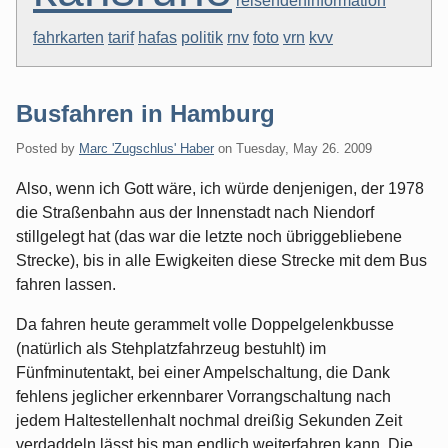
reisendeninformation
fahrkarten
tarif
hafas
politik
rnv
foto
vrn
kvv
Busfahren in Hamburg
Posted by
Marc 'Zugschlus' Haber
on
Tuesday, May 26. 2009
Also, wenn ich Gott wäre, ich würde denjenigen, der 1978
die Straßenbahn aus der Innenstadt nach Niendorf
stillgelegt hat (das war die letzte noch übriggebliebene
Strecke), bis in alle Ewigkeiten diese Strecke mit dem Bus
fahren lassen.
Da fahren heute gerammelt volle Doppelgelenkbusse
(natürlich als Stehplatzfahrzeug bestuhlt) im
Fünfminutentakt, bei einer Ampelschaltung, die Dank
fehlens jeglicher erkennbarer Vorrangschaltung nach
jedem Haltestellenhalt nochmal dreißig Sekunden Zeit
verdaddeln lässt bis man endlich weiterfahren kann. Die