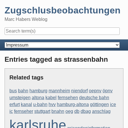
Skip
Zugschlusbeobachtungen
to
content
Marc Habers Weblog
Navigation
Entries tagged as strassenbahn
Related tags
bus
bahn
hamburg
mannheim
niendorf
oepnv
öpnv
umsteigen
altona
kabel
fernsehen
deutsche bahn
erfurt
kanal
u-bahn
hvv
hamburg-altona
göttingen
ice
ic
fernseher
stuttgart
bnahn
oeg
db
dbag
anschlag
karlsruhe