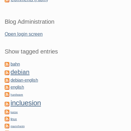
Blog Administration
Open login screen
Show tagged entries
bahn
debian
debian-english
english
hardware
incluesion
katze
linux
mannheim