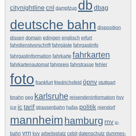
db
citynightline
cnl
dbag
dampfzug
deutsche bahn
disposition
dissen
domain
edingen
englisch
erfurt
fahrdienstvorschrift
fahrgäste
fahrgastinfo
fahrkarten
fahrgastinformation
fahrkarte
fahrkartenautomat
fahrpreis
fahrstrasse
fehler
foto
öpnv
frankfurt
friedrichsfeld
stuttgart
karlsruhe
bnahn
oeg
reisendeninformation
hvv
ic
tarif
politik
ice
strassenbahn
hafas
niendorf
mannheim
hamburg
rnv
u-
vrn
bahn
kvv
arbeitsplatz
cebit
datenschutz
dummes-