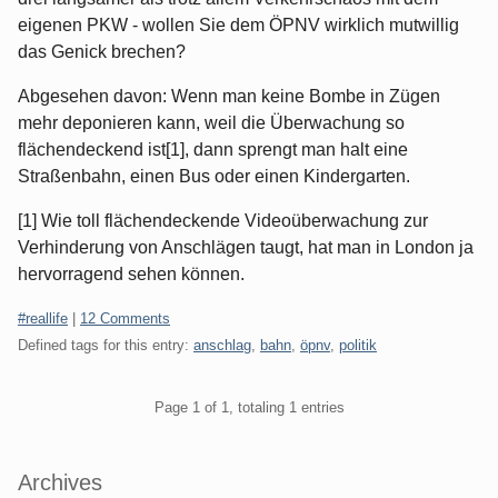
eigenen PKW - wollen Sie dem ÖPNV wirklich mutwillig
das Genick brechen?
Abgesehen davon: Wenn man keine Bombe in Zügen
mehr deponieren kann, weil die Überwachung so
flächendeckend ist[1], dann sprengt man halt eine
Straßenbahn, einen Bus oder einen Kindergarten.
[1] Wie toll flächendeckende Videoüberwachung zur
Verhinderung von Anschlägen taugt, hat man in London ja
hervorragend sehen können.
Categories:
#reallife
|
12 Comments
Defined tags for this entry:
anschlag
,
bahn
,
öpnv
,
politik
Pagination
Page 1 of 1, totaling 1 entries
Sidebar
Archives