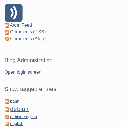
Atom Feed
Comments (RSS)
Comments (Atom)
Blog Administration
Open login screen
Show tagged entries
bahn
debian
debian-english
english