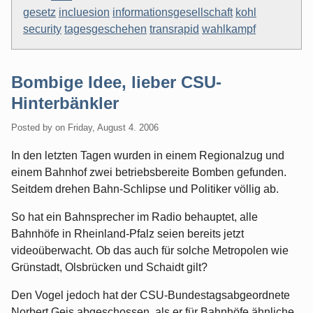
gesetz
incluesion
informationsgesellschaft
kohl
security
tagesgeschehen
transrapid
wahlkampf
Bombige Idee, lieber CSU-
Hinterbänkler
Posted by
on
Friday, August 4. 2006
In den letzten Tagen wurden in einem Regionalzug und
einem Bahnhof zwei betriebsbereite Bomben gefunden.
Seitdem drehen Bahn-Schlipse und Politiker völlig ab.
So hat ein Bahnsprecher im Radio behauptet, alle
Bahnhöfe in Rheinland-Pfalz seien bereits jetzt
videoüberwacht. Ob das auch für solche Metropolen wie
Grünstadt, Olsbrücken und Schaidt gilt?
Den Vogel jedoch hat der CSU-Bundestagsabgeordnete
Norbert Geis abgeschossen, als er für Bahnhöfe ähnliche