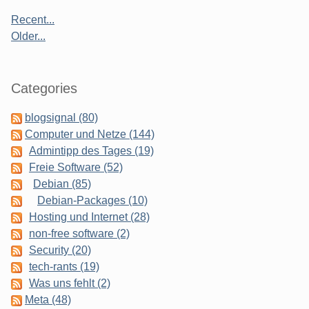
Recent...
Older...
Categories
blogsignal (80)
Computer und Netze (144)
Admintipp des Tages (19)
Freie Software (52)
Debian (85)
Debian-Packages (10)
Hosting und Internet (28)
non-free software (2)
Security (20)
tech-rants (19)
Was uns fehlt (2)
Meta (48)