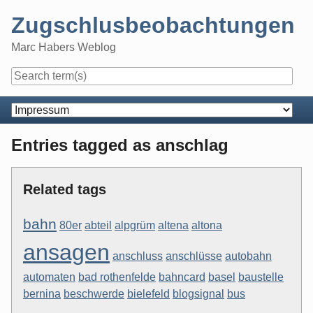
Skip
Zugschlusbeobachtungen
to
content
Marc Habers Weblog
Navigation
Entries tagged as anschlag
Related tags
bahn
80er
abteil
alpgrüm
altena
altona
ansagen
anschluss
anschlüsse
autobahn
automaten
bad rothenfelde
bahncard
basel
baustelle
bernina
beschwerde
bielefeld
blogsignal
bus