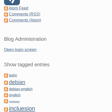
Atom Feed
Comments (RSS)
Comments (Atom)
Blog Administration
Open login screen
Show tagged entries
bahn
debian
debian-english
english
hardware
incluesion