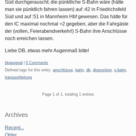
Süd durchgerauscht; die pünktliche S-Bahn wäre (hätte
man sie pünktlich fahren lassen) auf :42 in Friedrichsfeld
Süd und auf :51 in Mannheim Hbf gewesen. Das hätte für
den IC maximal nochmal +2 gegeben, aber die Fahrgäste
der (vollen, Feierabendverkehr!) S-Bahn ihre Anschlüsse
noch erreichen lassen.
Liebe DB, etwas mehr Augenmaß bitte!
Categories:
blogsignal
|
0 Comments
Defined tags for this entry:
anschlüsse
,
bahn
,
db
,
disposition
,
s-bahn
,
transportleitung
Pagination
Page 1 of 1, totaling 1 entries
Sidebar
Archives
Recent...
Older...