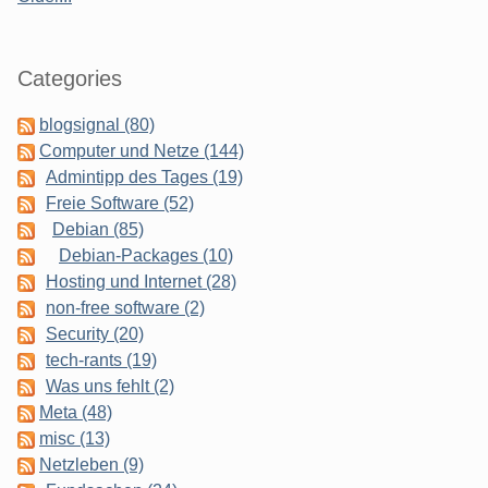
Categories
blogsignal (80)
Computer und Netze (144)
Admintipp des Tages (19)
Freie Software (52)
Debian (85)
Debian-Packages (10)
Hosting und Internet (28)
non-free software (2)
Security (20)
tech-rants (19)
Was uns fehlt (2)
Meta (48)
misc (13)
Netzleben (9)