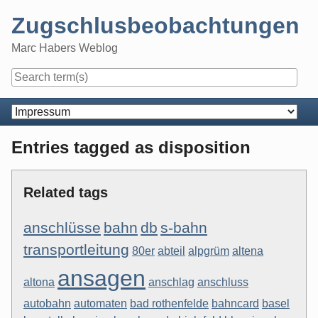
Skip
Zugschlusbeobachtungen
to
content
Marc Habers Weblog
Navigation
Entries tagged as disposition
Related tags
anschlüsse
bahn
db
s-bahn
transportleitung
80er
abteil
alpgrüm
altena
ansagen
altona
anschlag
anschluss
autobahn
automaten
bad rothenfelde
bahncard
basel