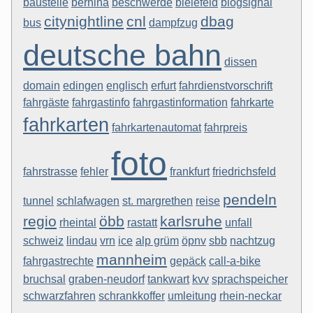
baustelle
bernina
beschwerde
bielefeld
blogsignal
citynightline
cnl
dbag
bus
dampfzug
deutsche bahn
dissen
domain
edingen
englisch
erfurt
fahrdienstvorschrift
fahrgäste
fahrgastinfo
fahrgastinformation
fahrkarte
fahrkarten
fahrkartenautomat
fahrpreis
foto
fahrstrasse
fehler
frankfurt
friedrichsfeld
pendeln
tunnel
schlafwagen
st. margrethen
reise
regio
öbb
karlsruhe
rheintal
rastatt
unfall
schweiz
lindau
vrn
ice
alp grüm
öpnv
sbb
nachtzug
mannheim
fahrgastrechte
gepäck
call-a-bike
bruchsal
graben-neudorf
tankwart
kvv
sprachspeicher
schwarzfahren
schrankkoffer
umleitung
rhein-neckar