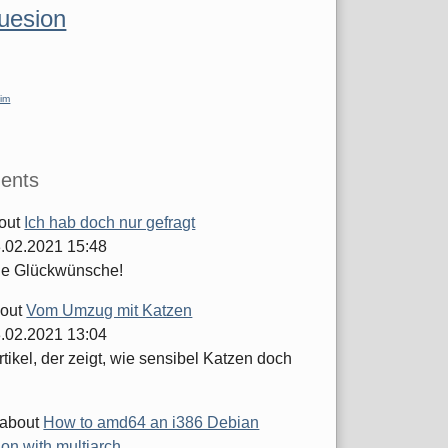
luesion
im
ents
out
Ich hab doch nur gefragt
.02.2021 15:48
he Glückwünsche!
out
Vom Umzug mit Katzen
.02.2021 13:04
tikel, der zeigt, wie sensibel Katzen doch
about
How to amd64 an i386 Debian
tion with multiarch