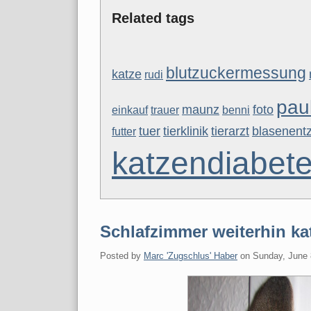
Related tags
blutzuckermessung
katze
rudi
pau
maunz
foto
einkauf
trauer
benni
tuer
tierklinik
tierarzt
blasenent
futter
katzendiabet
Schlafzimmer weiterhin ka
Posted by
Marc 'Zugschlus' Haber
on
Sunday, June 