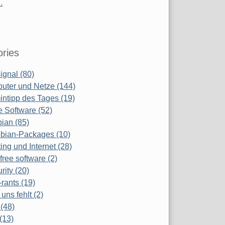
.
ries
ignal (80)
uter und Netze (144)
ntipp des Tages (19)
e Software (52)
ian (85)
bian-Packages (10)
ing und Internet (28)
free software (2)
rity (20)
-rants (19)
uns fehlt (2)
(48)
(13)