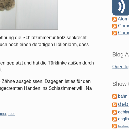
Atom
Comm
Comm
hnung die Schlafzimmertür trotz senkrecht
auch noch einen derartigen Höllenlärm, dass
Blog A
gen geplatzt und hat die Türklinke außen durch
Open lo
t.
ie Zähne ausgebissen. Dagegen ist es für den
Show t
 eingecremten Händen ins Schlazimmer will. Na
bahn
deb
debia
mmer
,
tuer
engli
hardwa