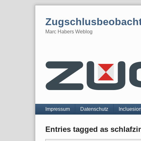
Skip
to
Zugschlusbeobach
content
Marc Habers Weblog
Navigation
Impressum
Datenschutz
Incluesio
Entries tagged as schlafz