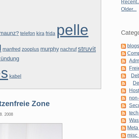
Recent..
Older...
pelle
Catego
maunz?
telefon
kira
frida
l
blogs
struvit
murphy
manfred
zooplus
nachruf
Comp
zündung
Admi
es
Frei
Deb
kabel
De
Host
non-
tzenfreie Zone
Secu
tech
8. 2008
Was 
Meta 
misc 