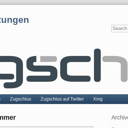
tungen
n
Zugschlus
Zugschlus auf Twitter
Xing
Sidebar
immer
Archiv