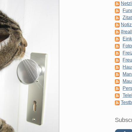
Netzl
Fun
Zita
Notiz
#real
Eink
Foto
Frei
Freu
Hau
Man
Mau
Pers
Tele
Testb
Subsc