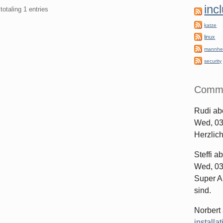
inc
totaling 1 entries
katze
linux
mannhe
security
Comm
Rudi
ab
Wed, 03
Herzlic
Steffi
ab
Wed, 03
Super Ar
sind.
Norbert
installa