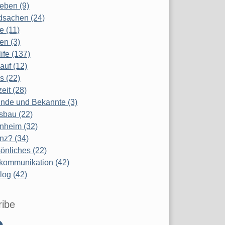
eben (9)
dsachen (24)
te (11)
en (3)
life (137)
auf (12)
s (22)
zeit (28)
nde und Bekannte (3)
sbau (22)
nheim (32)
nz? (34)
önliches (22)
kommunikation (42)
log (42)
ribe