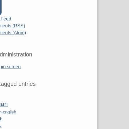
 Feed
ents (RSS)
ents (Atom)
dministration
gin screen
agged entries
ian
n-english
sh
re