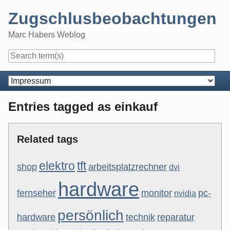
Skip
Zugschlusbeobachtungen
to
content
Marc Habers Weblog
Navigation
Entries tagged as einkauf
Related tags
elektro
tft
shop
arbeitsplatzrechner
dvi
hardware
fernseher
monitor
pc-
nvidia
persönlich
hardware
technik
reparatur