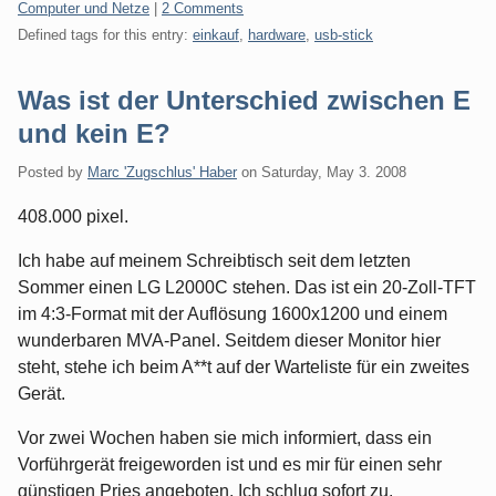
Categories:
Computer und Netze
|
2 Comments
Defined tags for this entry:
einkauf
,
hardware
,
usb-stick
Was ist der Unterschied zwischen E
und kein E?
Posted by
Marc 'Zugschlus' Haber
on
Saturday, May 3. 2008
408.000 pixel.
Ich habe auf meinem Schreibtisch seit dem letzten
Sommer einen LG L2000C stehen. Das ist ein 20-Zoll-TFT
im 4:3-Format mit der Auflösung 1600x1200 und einem
wunderbaren MVA-Panel. Seitdem dieser Monitor hier
steht, stehe ich beim A**t auf der Warteliste für ein zweites
Gerät.
Vor zwei Wochen haben sie mich informiert, dass ein
Vorführgerät freigeworden ist und es mir für einen sehr
günstigen Pries angeboten. Ich schlug sofort zu.