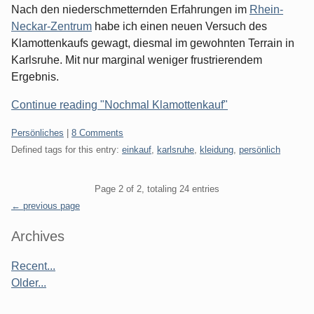
Nach den niederschmetternden Erfahrungen im
Rhein-
Neckar-Zentrum
habe ich einen neuen Versuch des
Klamottenkaufs gewagt, diesmal im gewohnten Terrain in
Karlsruhe. Mit nur marginal weniger frustrierendem
Ergebnis.
Continue reading "Nochmal Klamottenkauf"
Categories:
Persönliches
|
8 Comments
Defined tags for this entry:
einkauf
,
karlsruhe
,
kleidung
,
persönlich
Pagination
Page 2 of 2, totaling 24 entries
← previous page
Sidebar
Archives
Recent...
Older...