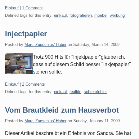
Categories:
Einkauf
|
1 Comment
Defined tags for this entry:
einkauf
,
fotografieren
,
moebel
,
werbung
Injectpapier
Posted by
Marc 'Zugschlus' Haber
on
Saturday, March 14. 2009
Trotz 900 Hits für "Injektpapier"glaube ich,
dass auf diesem Schild besser "Inkjetpapier"
stehen sollte.
Categories:
Einkauf
|
2 Comments
Defined tags for this entry:
einkauf
,
reallife
,
schreibfehler
Vom Brautkleid zum Hausverbot
Posted by
Marc 'Zugschlus' Haber
on
Sunday, January 11. 2009
Dieser Artikel beschreibt ein Erlebnis von Sandra. Sie hat