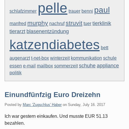
pelle
paul
schlafzimmer
trauer
benni
murphy
struvit
tierklinik
manfred
nachruf
tuer
tierarzt
blasenentzündung
katzendiabetes
bett
augenarzt
t-net-box
winterzeit
kommunikation
schule
schuhe
appliance
essen
e-mail
mailbox
sommerzeit
politik
Einundfünfzig Euro Dreizehn
Posted by
Marc 'Zugschlus' Haber
on
Sunday, July 16. 2017
Ich war gestern einkaufen. Und musste EUR 51.13
bezahlen.