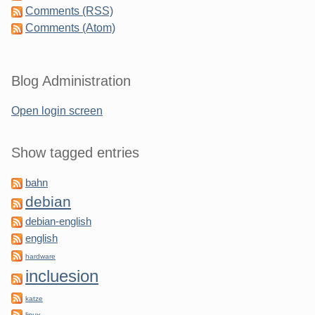
Comments (RSS)
Comments (Atom)
Blog Administration
Open login screen
Show tagged entries
bahn
debian
debian-english
english
hardware
incluesion
katze
linux