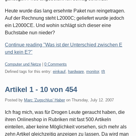
Heute wurde das lang ersehnte Paket nun reingetragen.
Auf der Rechnung steht L2000C; geliefert wurde jedoch
ein L2000CE. Und wohin schlägt sich dieser eine
Buchstabe nun nieder?
Continue reading "Was ist der Unterschied zwischen E
und kein E?"
Categories:
Computer und Netze
|
0 Comments
Defined tags for this entry:
einkauf
,
hardware
,
monitor
,
tft
Artikel 1 - 10 von 454
Posted by
Marc 'Zugschlus' Haber
on
Thursday, July 12. 2007
Ich frag mich, was für Drogen Leute geraucht haben, die
ihren Onlineshop in Rubriken mit fast 500 Artikeln
einteilen, aber keine Möglichkeit vorsehen, sich mehr als
zehn Artikel gleichzeitig anzeigen zu lassen. Da wird man