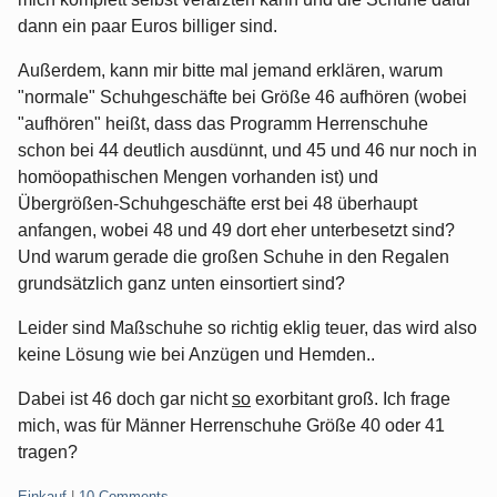
dann ein paar Euros billiger sind.
Außerdem, kann mir bitte mal jemand erklären, warum
"normale" Schuhgeschäfte bei Größe 46 aufhören (wobei
"aufhören" heißt, dass das Programm Herrenschuhe
schon bei 44 deutlich ausdünnt, und 45 und 46 nur noch in
homöopathischen Mengen vorhanden ist) und
Übergrößen-Schuhgeschäfte erst bei 48 überhaupt
anfangen, wobei 48 und 49 dort eher unterbesetzt sind?
Und warum gerade die großen Schuhe in den Regalen
grundsätzlich ganz unten einsortiert sind?
Leider sind Maßschuhe so richtig eklig teuer, das wird also
keine Lösung wie bei Anzügen und Hemden..
Dabei ist 46 doch gar nicht
so
exorbitant groß. Ich frage
mich, was für Männer Herrenschuhe Größe 40 oder 41
tragen?
Categories:
Einkauf
|
10 Comments