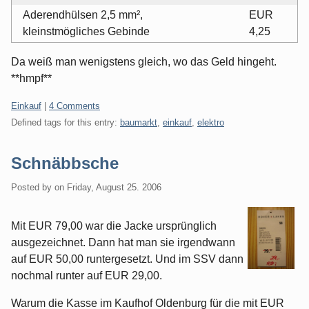
Aderendhülsen 2,5 mm²,
EUR
kleinstmögliches Gebinde
4,25
Da weiß man wenigstens gleich, wo das Geld hingeht.
**hmpf**
Categories:
Einkauf
|
4 Comments
Defined tags for this entry:
baumarkt
,
einkauf
,
elektro
Schnäbbsche
Posted by
on
Friday, August 25. 2006
Mit EUR 79,00 war die Jacke ursprünglich
ausgezeichnet. Dann hat man sie irgendwann
auf EUR 50,00 runtergesetzt. Und im SSV dann
nochmal runter auf EUR 29,00.
Warum die Kasse im Kaufhof Oldenburg für die mit EUR