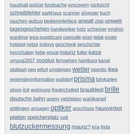
haushalt
polizei
fundsache
syscovery
rücksicht
schreibfehler
parkhaus
scanner
silvester
buch
anwalt
umwelt
rauchen
aufzug
bedieninterface
zitat
tagesgeschehen
handwerker
holz
schreiner
english
wpa
wardrive
wpa-supplicant
usersafe
wlan
router
hotspot
netze
linksys
geschenk
geschichte
maunz
katze
heinzhaber
liebe
privat
futter
zooplus
umzug2007
fernsehen
hamburg
kanal
wetter
ikea
stuttgart
oeg
erfurt
umsteigen
openbc
prisma
reisendeninformation
walldorf
fahrkarten
brille
ice
brautkleid
strom
wohnung
friedrichsfeld
deutsche bahn
oepnv
netzleben
wahlkampf
optiker
hausverbot
göttingen
ansagen
anschluss
platten
speicherplatz
rudi
blutzuckermessung
maunz?
kira
frida