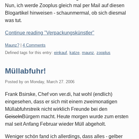
Nun, ich werde Zooplus gleich mal per Mail auf diesen
Blogartikel hinweisen - schaunmermal, ob sich diesmal
was tut.
Continue reading "Verpackungskünstler"
Categories:
Maunz?
|
4 Comments
Defined tags for this entry:
einkauf
,
katze
,
maunz
,
zooplus
Müllabfuhr!
Posted by
on
Monday, March 27. 2006
Frank Bsirske, Chef von ver.di, hat wohl (endlich)
eingesehen, dass er sich mit einem zweimonatigen
Müllabfuhrstreik nicht wirklich Freunde bei den
Geiseln
Bürgern macht. Heute morgen wurde zum ersten
mal seit Anfang Februar wieder Müll abgeholt.
Weniger schön fand ich allerdings, dass alles - gelber