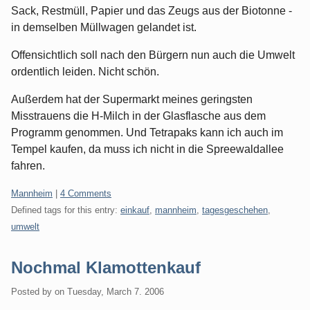
Sack, Restmüll, Papier und das Zeugs aus der Biotonne -
in demselben Müllwagen gelandet ist.
Offensichtlich soll nach den Bürgern nun auch die Umwelt
ordentlich leiden. Nicht schön.
Außerdem hat der Supermarkt meines geringsten
Misstrauens die H-Milch in der Glasflasche aus dem
Programm genommen. Und Tetrapaks kann ich auch im
Tempel kaufen, da muss ich nicht in die Spreewaldallee
fahren.
Categories:
Mannheim
|
4 Comments
Defined tags for this entry:
einkauf
,
mannheim
,
tagesgeschehen
,
umwelt
Nochmal Klamottenkauf
Posted by
on
Tuesday, March 7. 2006