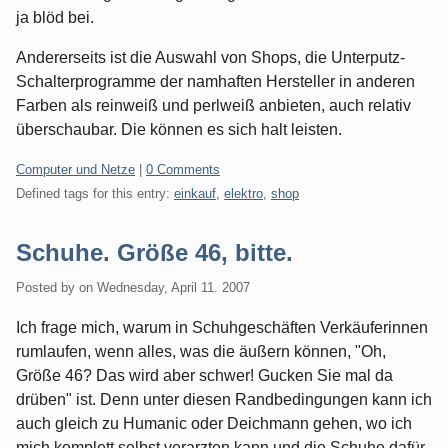
ja blöd bei.
Andererseits ist die Auswahl von Shops, die Unterputz-
Schalterprogramme der namhaften Hersteller in anderen
Farben als reinweiß und perlweiß anbieten, auch relativ
überschaubar. Die können es sich halt leisten.
Categories:
Computer und Netze
|
0 Comments
Defined tags for this entry:
einkauf
,
elektro
,
shop
Schuhe. Größe 46, bitte.
Posted by
on
Wednesday, April 11. 2007
Ich frage mich, warum in Schuhgeschäften Verkäuferinnen
rumlaufen, wenn alles, was die äußern können, "Oh,
Größe 46? Das wird aber schwer! Gucken Sie mal da
drüben" ist. Denn unter diesen Randbedingungen kann ich
auch gleich zu Humanic oder Deichmann gehen, wo ich
mich komplett selbst verarzten kann und die Schuhe dafür