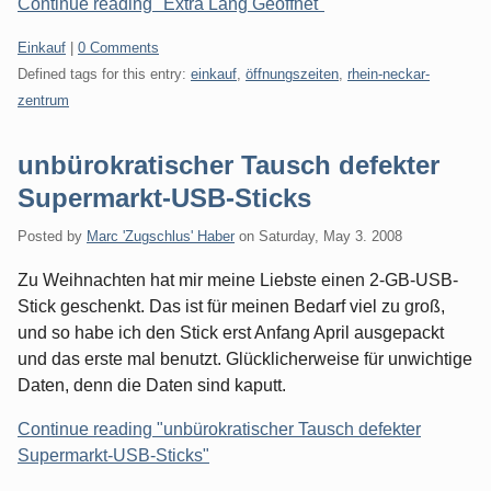
Continue reading "Extra Lang Geöffnet"
Categories:
Einkauf
|
0 Comments
Defined tags for this entry:
einkauf
,
öffnungszeiten
,
rhein-neckar-
zentrum
unbürokratischer Tausch defekter
Supermarkt-USB-Sticks
Posted by
Marc 'Zugschlus' Haber
on
Saturday, May 3. 2008
Zu Weihnachten hat mir meine Liebste einen 2-GB-USB-
Stick geschenkt. Das ist für meinen Bedarf viel zu groß,
und so habe ich den Stick erst Anfang April ausgepackt
und das erste mal benutzt. Glücklicherweise für unwichtige
Daten, denn die Daten sind kaputt.
Continue reading "unbürokratischer Tausch defekter
Supermarkt-USB-Sticks"