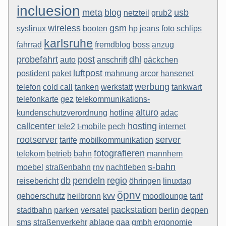
incluesion
meta
blog
usb
netzteil
grub2
wireless
gsm
syslinux
booten
hp
jeans
foto
schlips
karlsruhe
fahrrad
fremdblog
boss
anzug
probefahrt
post
dhl
auto
anschrift
päckchen
luftpost
postident
paket
mahnung
arcor
hansenet
werbung
telefon
cold call
tanken
werkstatt
tankwart
telefonkarte
gez
telekommunikations-
alturo
kundenschutzverordnung
hotline
adac
callcenter
hosting
tele2
t-mobile
pech
internet
rootserver
server
tarife
mobilkommunikation
fotografieren
telekom
betrieb
bahn
mannhem
s-bahn
moebel
straßenbahn
rnv
nachtleben
db
pendeln
regio
reisebericht
öhringen
linuxtag
öpnv
gehoerschutz
heilbronn
kvv
moodlounge
tarif
packstation
stadtbahn
parken
versatel
berlin
deppen
sms
straßenverkehr
ablage
gaa
gmbh
ergonomie