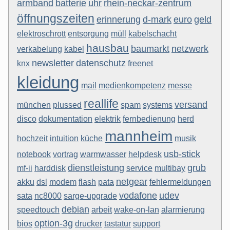
armband
batterie
uhr
rhein-neckar-zentrum
öffnungszeiten
erinnerung
d-mark
euro
geld
elektroschrott
entsorgung
müll
kabelschacht
hausbau
baumarkt
netzwerk
verkabelung
kabel
newsletter
datenschutz
knx
freenet
kleidung
mail
medienkompetenz
messe
reallife
versand
münchen
plussed
spam
systems
disco
dokumentation
elektrik
fernbedienung
herd
mannheim
hochzeit
intuition
küche
musik
usb-stick
notebook
vortrag
warmwasser
helpdesk
dienstleistung
grub
mf-ii
harddisk
service
multibay
netgear
akku
dsl
modem
flash
pata
fehlermeldungen
vodafone
udev
sata
nc8000
sarge-upgrade
debian
speedtouch
arbeit
wake-on-lan
alarmierung
option-3g
bios
drucker
tastatur
support