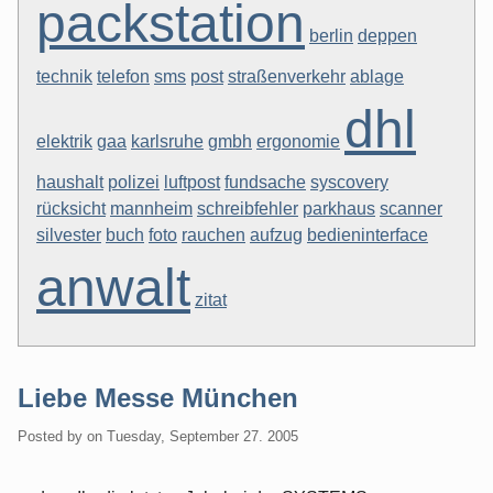
packstation
berlin
deppen
technik
telefon
sms
post
straßenverkehr
ablage
dhl
elektrik
gaa
karlsruhe
gmbh
ergonomie
haushalt
polizei
luftpost
fundsache
syscovery
rücksicht
mannheim
schreibfehler
parkhaus
scanner
silvester
buch
foto
rauchen
aufzug
bedieninterface
anwalt
zitat
Liebe Messe München
Posted by
on
Tuesday, September 27. 2005