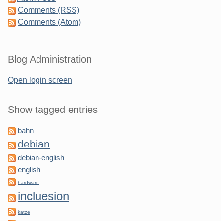
Comments (RSS)
Comments (Atom)
Blog Administration
Open login screen
Show tagged entries
bahn
debian
debian-english
english
hardware
incluesion
katze