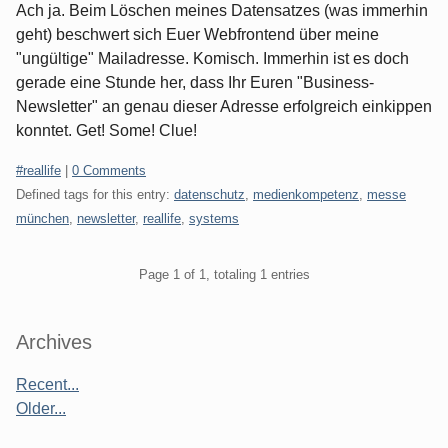
Ach ja. Beim Löschen meines Datensatzes (was immerhin
geht) beschwert sich Euer Webfrontend über meine
"ungültige" Mailadresse. Komisch. Immerhin ist es doch
gerade eine Stunde her, dass Ihr Euren "Business-
Newsletter" an genau dieser Adresse erfolgreich einkippen
konntet. Get! Some! Clue!
Categories:
#reallife
|
0 Comments
Defined tags for this entry:
datenschutz
,
medienkompetenz
,
messe
münchen
,
newsletter
,
reallife
,
systems
Pagination
Page 1 of 1, totaling 1 entries
Sidebar
Archives
Recent...
Older...