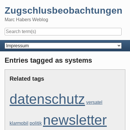
Skip
Zugschlusbeobachtungen
to
content
Marc Habers Weblog
Navigation
Entries tagged as systems
Related tags
datenschutz
versatel
newsletter
klarmobil
politik