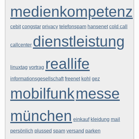
medienkompetenz
cebit
congstar
privacy
telefonspam
hansenet
cold call
dienstleistung
callcenter
reallife
linuxtag
vortrag
informationsgesellschaft
freenet
kohl
gez
mobilfunk
messe
münchen
einkauf
kleidung
mail
persönlich
plussed
spam
versand
parken