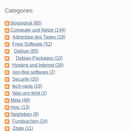
Categories
blogsignal (80)
Computer und Netze (144)
Admintipp des Tages (19)
Freie Software (52)
Debian (85)
Debian-Packages (10)
Hosting und Internet (28)
non-free software (2)
Security (20)
tech-rants (19)
Was uns fehlt (2)
Meta (48)
misc (13)
Netzleben (9)
Fundsachen (24)
Zitate (11)