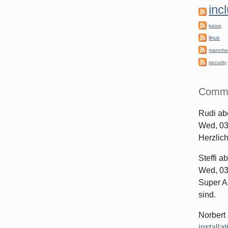
inc
katze
linux
mannhe
security
Comm
Rudi
ab
Wed, 03
Herzlic
Steffi
ab
Wed, 03
Super Ar
sind.
Norbert
installa