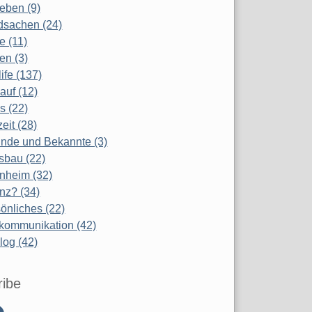
eben (9)
dsachen (24)
te (11)
en (3)
life (137)
auf (12)
s (22)
zeit (28)
nde und Bekannte (3)
sbau (22)
nheim (32)
nz? (34)
önliches (22)
kommunikation (42)
log (42)
ribe