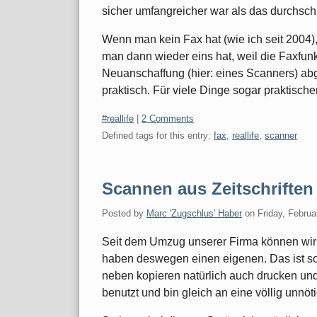
sicher umfangreicher war als das durchschn
Wenn man kein Fax hat (wie ich seit 2004), 
man dann wieder eins hat, weil die Faxfun
Neuanschaffung (hier: eines Scanners) abge
praktisch. Für viele Dinge sogar praktischer
Categories:
#reallife
|
2 Comments
Defined tags for this entry:
fax
,
reallife
,
scanner
Scannen aus Zeitschriften
Posted by
Marc 'Zugschlus' Haber
on
Friday, Februa
Seit dem Umzug unserer Firma können wir
haben deswegen einen eigenen. Das ist so
neben kopieren natürlich auch drucken un
benutzt und bin gleich an eine völlig unn