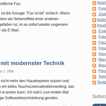
Netzl
ittliche Fax.
Fun
ist die Ansage "Fax ist tot" einfach. Wenn
Zita
ktion als Nebeneffekt einer anderen
Notiz
fallen ist, ist es sofort wieder ungemein
#real
 als E-Mail.
Eink
Foto
Frei
Freu
Hau
Man
 mit modernster Technik
Mau
Pers
ry 1. 2008
Tele
 nicht mehr den Hauskopierer nutzen und
Testb
 ein tolles Touchscreenalleskönnerding, das
d scannen kann. Ich hab's zum ersten Mal
Subsc
ötige Softwarebeschränkung geraten.