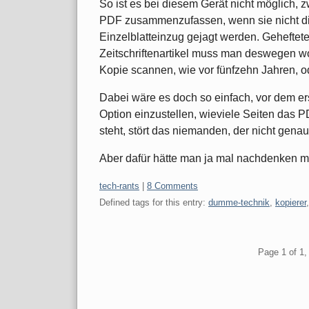
So ist es bei diesem Gerät nicht möglich,
PDF zusammenzufassen, wenn sie nicht dir
Einzelblatteinzug gejagt werden. Gehefte
Zeitschriftenartikel muss man deswegen wo
Kopie scannen, wie vor fünfzehn Jahren, o
Dabei wäre es doch so einfach, vor dem er
Option einzustellen, wieviele Seiten das P
steht, stört das niemanden, der nicht gena
Aber dafür hätte man ja mal nachdenken
Categories:
tech-rants
|
8 Comments
Defined tags for this entry:
dumme-technik
,
kopierer
Pagination
Page 1 of 1, 