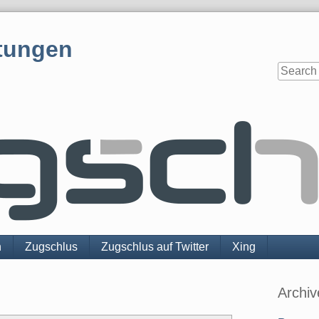
tungen
n
Zugschlus
Zugschlus auf Twitter
Xing
Sidebar
Archiv