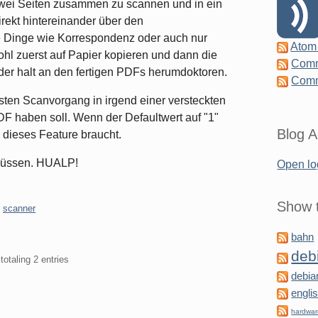
 zwei Seiten zusammen zu scannen und in ein
ekt hintereinander über den
te Dinge wie Korrespondenz oder auch nur
Atom
hl zuerst auf Papier kopieren und dann die
Comm
der halt an den fertigen PDFs herumdoktoren.
Comm
sten Scanvorgang in irgend einer versteckten
DF haben soll. Wenn der Defaultwert auf "1"
Blog A
u dieses Feature braucht.
 müssen. HUALP!
Open lo
Show t
,
scanner
bahn
deb
totaling 2 entries
debia
engli
hardwa