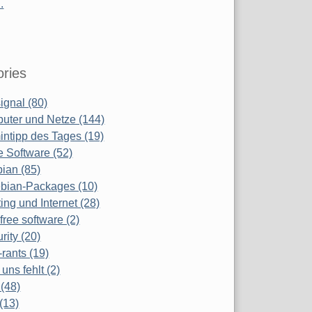
.
ries
ignal (80)
uter und Netze (144)
ntipp des Tages (19)
e Software (52)
ian (85)
bian-Packages (10)
ing und Internet (28)
free software (2)
rity (20)
-rants (19)
uns fehlt (2)
(48)
(13)