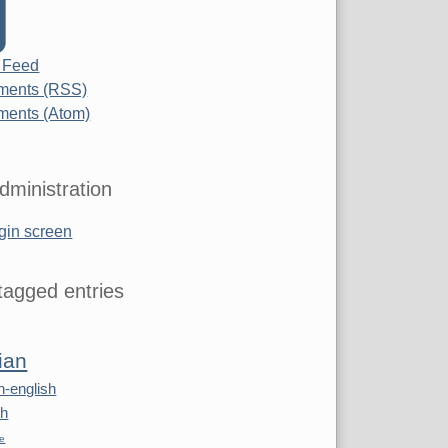
 Feed
ents (RSS)
ents (Atom)
dministration
gin screen
agged entries
ian
n-english
sh
re