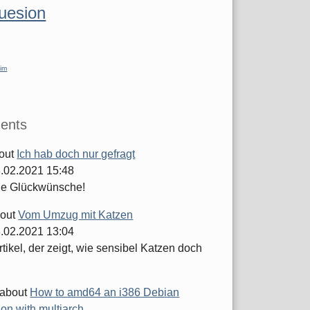
luesion
im
ents
out
Ich hab doch nur gefragt
.02.2021 15:48
he Glückwünsche!
out
Vom Umzug mit Katzen
.02.2021 13:04
tikel, der zeigt, wie sensibel Katzen doch
about
How to amd64 an i386 Debian
tion with multiarch