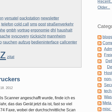
Recent..
Older...
en
versatel
packstation
newsletter
k
telefon
cold call
sms
post
straßenverkehr
Catego
uhe
gmbh
vortrag
ergonomie
dhl
haushalt
sache
syscovery
rücksicht
mannheim
blogs
to
rauchen
aufzug
bedieninterface
callcenter
Comp
Admi
tz
Frei
zitat
Deb
De
Host
ruckers
non-
Secu
18. 2012
tech
Was 
ls Scanner angeschafft wurde, finde ich es
Meta 
r, das das Gerät jetzt da ist, fast so viel
misc 
74 Faxe, wobei der durchschnittliche Scan