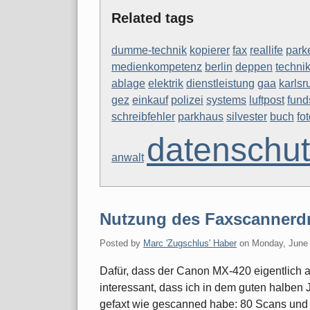
Related tags
dumme-technik
kopierer
fax
reallife
park
medienkompetenz
berlin
deppen
techni
ablage
elektrik
dienstleistung
gaa
karlsr
gez
einkauf
polizei
systems
luftpost
fund
schreibfehler
parkhaus
silvester
buch
fo
datenschu
anwalt
Nutzung des Faxscannerd
Posted by
Marc 'Zugschlus' Haber
on
Monday, June 
Dafür, dass der Canon MX-420 eigentlich a
interessant, dass ich in dem guten halben Jah
gefaxt wie gescanned habe: 80 Scans und 