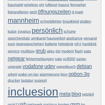
baumarkt
wireless
uhr
luftpost
maunz
fernseher
öffnungszeiten
fotografieren
geld
d-mark
mannheim
schreibfehler
brautkleid
platten
persönlich
katze
zooplus
schuhe
speicherplatz
armband
hausverbot
appliance
versand
euro
tagesgeschehen
batterie
helpdesk
mf-ii
harddisk
grub
service
multibay
akku
dsl
modem
flash
pata
netgear
fehlermeldungen
sata
nc8000
sarge-
vodafone
udev
debian
upgrade
speedtouch
option-3g
arbeit
wake-on-lan
alarmierung
bios
drucker
tastatur
support
incluesion
meta
blog
netzteil
usb
gsm
grub2
netzwerk
syslinux
booten
hp