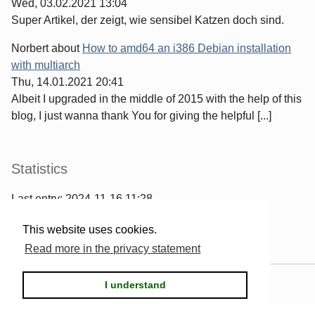
Wed, 03.02.2021 13:04
Super Artikel, der zeigt, wie sensibel Katzen doch sind.
Norbert
about
How to amd64 an i386 Debian installation
with multiarch
Thu, 14.01.2021 20:41
Albeit I upgraded in the middle of 2015 with the help of this
blog, I just wanna thank You for giving the helpful [...]
Statistics
Last entry:
2024-11-16 11:28
967
entries written
This website uses cookies.
2567
comments have been made
Read more in the privacy statement
Powered by
Serendipity
& the
2k11
theme.
I understand