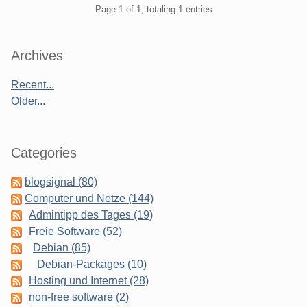
Pagination
Page 1 of 1, totaling 1 entries
Sidebar
Archives
Recent...
Older...
Categories
blogsignal (80)
Computer und Netze (144)
Admintipp des Tages (19)
Freie Software (52)
Debian (85)
Debian-Packages (10)
Hosting und Internet (28)
non-free software (2)