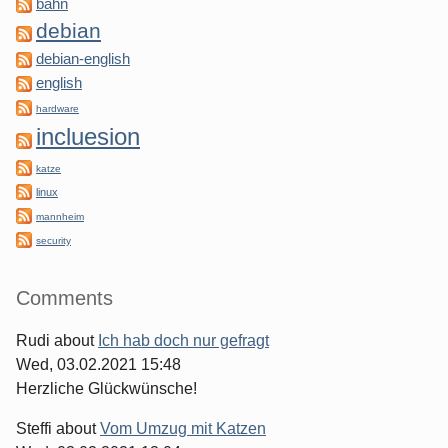
bahn
debian
debian-english
english
hardware
incluesion
katze
linux
mannheim
security
Comments
Rudi
about
Ich hab doch nur gefragt
Wed, 03.02.2021 15:48
Herzliche Glückwünsche!
Steffi
about
Vom Umzug mit Katzen