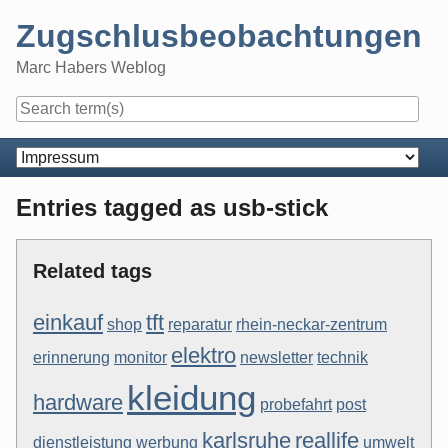
Skip
Zugschlusbeobachtungen
to
content
Marc Habers Weblog
Navigation
Entries tagged as usb-stick
Related tags
einkauf
tft
shop
reparatur
rhein-neckar-zentrum
elektro
erinnerung
monitor
newsletter
technik
kleidung
hardware
probefahrt
post
karlsruhe
reallife
dienstleistung
werbung
umwelt