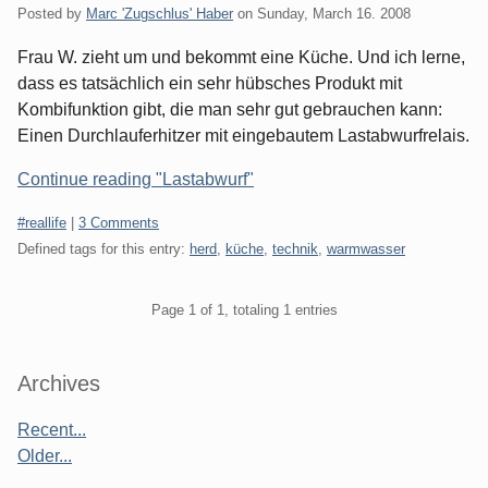
Posted by
Marc 'Zugschlus' Haber
on
Sunday, March 16. 2008
Frau W. zieht um und bekommt eine Küche. Und ich lerne,
dass es tatsächlich ein sehr hübsches Produkt mit
Kombifunktion gibt, die man sehr gut gebrauchen kann:
Einen Durchlauferhitzer mit eingebautem Lastabwurfrelais.
Continue reading "Lastabwurf"
Categories:
#reallife
|
3 Comments
Defined tags for this entry:
herd
,
küche
,
technik
,
warmwasser
Pagination
Page 1 of 1, totaling 1 entries
Sidebar
Archives
Recent...
Older...