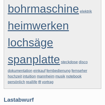
bohrmaschine
elektrik
heimwerken
lochsäge
spanplatte
steckdose
disco
dokumentation
einkauf
fernbedienung
fernseher
hochzeit
intuition
mannheim
musik
notebook
persönlich
reallife
tft
vortrag
Lastabwurf