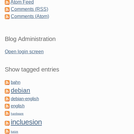
Atom Feed
Comments (RSS)
Comments (Atom)
Blog Administration
Open login screen
Show tagged entries
bahn
debian
debian-english
english
hardware
incluesion
katze