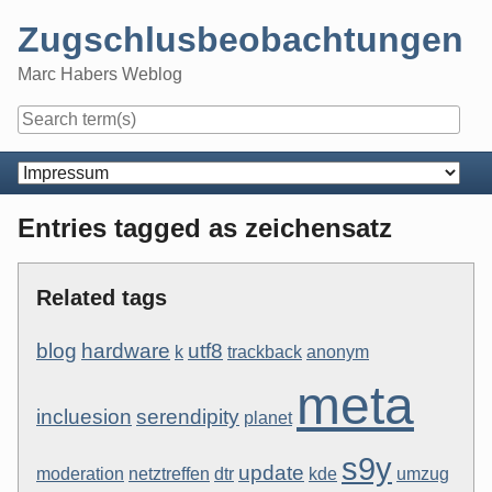
Skip
Zugschlusbeobachtungen
to
content
Marc Habers Weblog
Navigation
Entries tagged as zeichensatz
Related tags
blog
hardware
utf8
k
trackback
anonym
meta
incluesion
serendipity
planet
s9y
update
moderation
netztreffen
dtr
kde
umzug