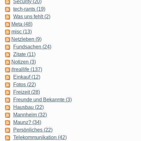
Security (20)
tech-rants (19)
Was uns fehlt (2)
Meta (48)
misc (13)
Netzleben (9)
Fundsachen (24)
Zitate (11)
Notizen (3)
#reallife (137)
Einkauf (12)
Fotos (22)
Freizeit (28)
Freunde und Bekannte (3)
Hausbau (22)
Mannheim (32)
Maunz? (34)
Persönliches (22)
Telekommunikation (42)