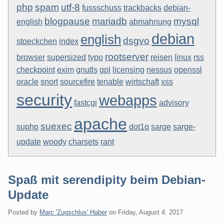
php
spam
utf-8
fussschuss
trackbacks
debian-
blogpause
mariadb
mysql
english
abmahnung
debian
english
dsgvo
stoeckchen
index
rootserver
browser
supersized
typo
reisen
linux
rss
checkpoint
exim
gnutls
gpl
licensing
nessus
openssl
oracle
snort
sourcefire
tenable
wirtschaft
xss
security
webapps
fastcgi
advisory
apache
suexec
suphp
dot1q
sarge
sarge-
update
woody
charsets
rant
Spaß mit serendipity beim Debian-
Update
Posted by
Marc 'Zugschlus' Haber
on
Friday, August 4. 2017