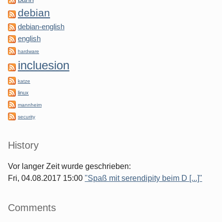
debian
debian-english
english
hardware
incluesion
katze
linux
mannheim
security
History
Vor langer Zeit wurde geschrieben:
Fri, 04.08.2017 15:00
"Spaß mit serendipity beim D [...]"
Comments