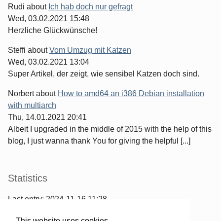
Rudi
about
Ich hab doch nur gefragt
Wed, 03.02.2021 15:48
Herzliche Glückwünsche!
Steffi
about
Vom Umzug mit Katzen
Wed, 03.02.2021 13:04
Super Artikel, der zeigt, wie sensibel Katzen doch sind.
Norbert
about
How to amd64 an i386 Debian installation
with multiarch
Thu, 14.01.2021 20:41
Albeit I upgraded in the middle of 2015 with the help of this
blog, I just wanna thank You for giving the helpful [...]
Statistics
Last entry:
2024-11-16 11:28
967
entries written
This website uses cookies.