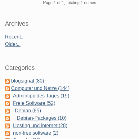
Pagination
Page 1 of 1, totaling 1 entries
Sidebar
Archives
Recent...
Older...
Categories
blogsignal (80)
Computer und Netze (144)
Admintipp des Tages (19)
Freie Software (52)
Debian (85)
Debian-Packages (10)
Hosting und Internet (28)
non-free software (2)