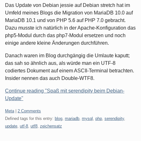
Das Update von Debian jessie auf Debian stretch hat im
Umfeld meines Blogs die Migration von MariaDB 10.0 auf
MariaDB 10.1 und von PHP 5.6 auf PHP 7.0 gebracht.
Dazu musste ich natürlich in der Apache-Konfiguration das
php5-Modul durch das php7-Modul ersetzen und noch
einige andere kleine Änderungen durchführen.
Danach waren im Blog durchgängig die Umlaute kaputt;
das sah so ähnlich aus, als würde man ein UTF-8
codiertes Dokument auf einem ASCII-Terminal betrachten.
Insider nennen das auch Double-WTF8.
Continue reading "Spaß mit serendipity beim Debian-
Update"
Categories:
Meta
|
2 Comments
Defined tags for this entry:
blog
,
mariadb
,
mysql
,
php
,
serendipity
,
update
,
utf-8
,
utf8
,
zeichensatz