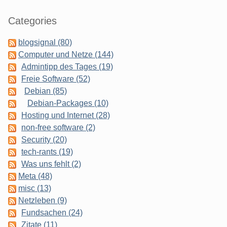
Categories
blogsignal (80)
Computer und Netze (144)
Admintipp des Tages (19)
Freie Software (52)
Debian (85)
Debian-Packages (10)
Hosting und Internet (28)
non-free software (2)
Security (20)
tech-rants (19)
Was uns fehlt (2)
Meta (48)
misc (13)
Netzleben (9)
Fundsachen (24)
Zitate (11)