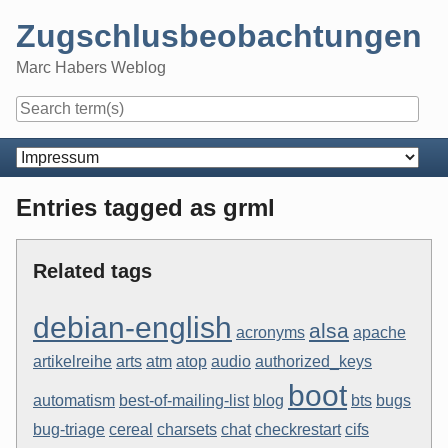
Skip
Zugschlusbeobachtungen
to
content
Marc Habers Weblog
Navigation
Entries tagged as grml
Related tags
debian-english
alsa
acronyms
apache
artikelreihe
arts
atm
atop
audio
authorized_keys
boot
automatism
best-of-mailing-list
blog
bts
bugs
bug-triage
cereal
charsets
chat
checkrestart
cifs