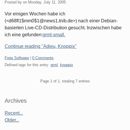
Posted by
on
Monday, July 11. 2005
Vor einigen Wochen habe ich
(<d68fl1$mm0$1@news1.tnib.de>) nach einer Debian-
basierten Live-CD-Distribution gesucht. Inzwischen habe
ich eine gefunden:
grml-small.
Continue reading "Adieu, Knoppix"
Categories:
Freie Software
|
0 Comments
Defined tags for this entry:
grml
,
knoppix
Pagination
Page 1 of 1, totaling 7 entries
Sidebar
Archives
Recent...
Older...