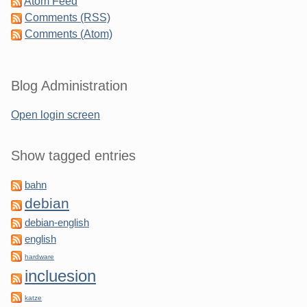
Atom Feed
Comments (RSS)
Comments (Atom)
Blog Administration
Open login screen
Show tagged entries
bahn
debian
debian-english
english
hardware
incluesion
katze