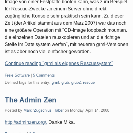
Image von einer Festplatte booten kann, was zum Beispiel
für Rescue-Zwecke an einem Server ohne direkt
zugängliche Konsole sehr praktisch sein kann. Zu dieser
Zeit (der Artikel stammt aus dem März 2007) war das noch
eine größere Operation mit "CD-Image loopback mounten,
die einzelnen Dateien rauskopieren und an die richtige
Stelle im Dateisystem werfen", mit neueren grml-Versionen
ist es aber noch viel einfacher geworden.
Continue reading "grml als eigenes Rescuesystem"
Categories:
Freie Software
|
5 Comments
Defined tags for this entry:
grml
,
grub
,
grub2
,
rescue
The Admin Zen
Posted by
Marc 'Zugschlus' Haber
on
Monday, April 14. 2008
http://adminzen.org/.
Danke Mika.