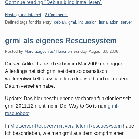
Continue reading "Debian blind installieren"
Categories:
Hosting und Internet
|
2 Comments
Defined tags for this entry:
debian
,
grml
,
incluesion
,
installation
,
server
grml als eigenes Rescuesystem
Posted by
Marc 'Zugschlus' Haber
on
Sunday, August 30. 2009
Diesen Artikel habe ich schon im Mai 2009 geblogged.
Allerdings hat sich grml seitdem so dramatisch
weiterentwickelt, dass ich ihn aktualisiert und mit neuem
Datum versehen habe.
Update: Das hier beschriebene Verfahren funktioniert seit
grml 2011.12 nicht mehr. Der Way to Go is nun
grml-
rescueboot
.
In
Mietserver-Recovery mit veraltetem Rescuesystem
habe
ich beschrieben, wie man grml aus dem komprimierten