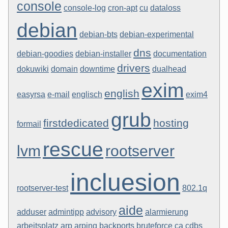
console
console-log
cron-apt
cu
dataloss
debian
debian-bts
debian-experimental
dns
debian-goodies
debian-installer
documentation
drivers
dokuwiki
domain
downtime
dualhead
exim
english
easyrsa
e-mail
englisch
exim4
grub
firstdedicated
hosting
formail
rescue
lvm
rootserver
incluesion
rootserver-test
802.1q
aide
adduser
admintipp
advisory
alarmierung
arbeitsplatz
arp
arping
backports
bruteforce
ca
cdbs