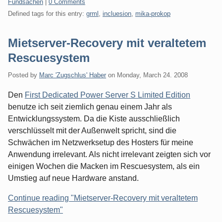
Categories:
Fundsachen
|
0 Comments
Defined tags for this entry:
grml
,
incluesion
,
mika-prokop
Mietserver-Recovery mit veraltetem
Rescuesystem
Posted by
Marc 'Zugschlus' Haber
on
Monday, March 24. 2008
Den
First Dedicated Power Server S Limited Edition
benutze ich seit ziemlich genau einem Jahr als
Entwicklungssystem. Da die Kiste ausschließlich
verschlüsselt mit der Außenwelt spricht, sind die
Schwächen im Netzwerksetup des Hosters für meine
Anwendung irrelevant. Als nicht irrelevant zeigten sich vor
einigen Wochen die Macken im Rescuesystem, als ein
Umstieg auf neue Hardware anstand.
Continue reading "Mietserver-Recovery mit veraltetem
Rescuesystem"