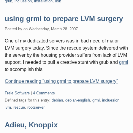
grub
,
incluesion
,
installation
,
usb
using grml to prepare LVM surgery
Posted by
on
Wednesday, March 28. 2007
One of my dedicated servers was in bad need of major
LVM surgery today. Since the rescue system delivered with
the server by the housing provider suffers from lack of LVM
support, I needed to pull a creative stunt with grub and
grml
to accomplish this.
Continue reading "using grml to prepare LVM surgery"
Categories:
Freie Software
|
4 Comments
Defined tags for this entry:
debian
,
debian-english
,
grml
,
incluesion
,
lvm
,
rescue
,
rootserver
Adieu, Knoppix