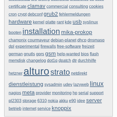
clamav
certificate
commercial
consulting
cookies
grub2
cron
crypt
debconf
fehlermeldungen
hardware
usb
kernel
platte
rant
kde
syslinux
installation
mika-prokop
booten
chamonix
courmayeur
debian-planet
dhcp
dnsmasq
dpl
experimental
firewalls
free-software
freizeit
gsm
german
gnutls
gprs
help-wanted
bios
flash
memdisk
changelog
dot1q
dpatch
dtr
durchhilfe
alturo
strato
hetzner
netdirekt
linux
dienstleistung
sysadmin
udev
lazyweb
meta
nagios
provider
monitoring
hp
serial
support
server
pl2303
storage
6310
nokia
akku
e90
idee
knoppix
betrieb
internet
service