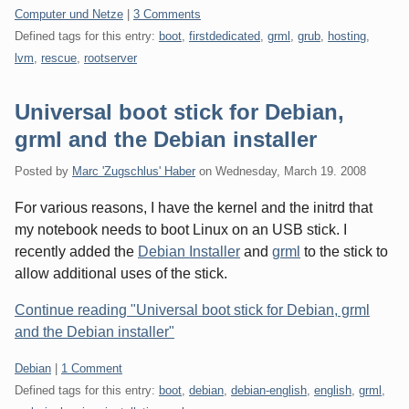
Categories:
Computer und Netze
|
3 Comments
Defined tags for this entry:
boot
,
firstdedicated
,
grml
,
grub
,
hosting
,
lvm
,
rescue
,
rootserver
Universal boot stick for Debian,
grml and the Debian installer
Posted by
Marc 'Zugschlus' Haber
on
Wednesday, March 19. 2008
For various reasons, I have the kernel and the initrd that
my notebook needs to boot Linux on an USB stick. I
recently added the
Debian Installer
and
grml
to the stick to
allow additional uses of the stick.
Continue reading "Universal boot stick for Debian, grml
and the Debian installer"
Categories:
Debian
|
1 Comment
Defined tags for this entry:
boot
,
debian
,
debian-english
,
english
,
grml
,