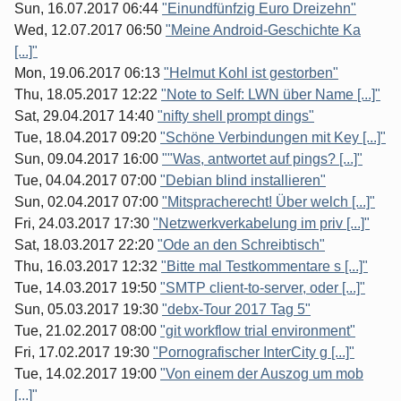
Sun, 16.07.2017 06:44
"Einundfünfzig Euro Dreizehn"
Wed, 12.07.2017 06:50
"Meine Android-Geschichte Ka
[...]"
Mon, 19.06.2017 06:13
"Helmut Kohl ist gestorben"
Thu, 18.05.2017 12:22
"Note to Self: LWN über Name [...]"
Sat, 29.04.2017 14:40
"nifty shell prompt dings"
Tue, 18.04.2017 09:20
"Schöne Verbindungen mit Key [...]"
Sun, 09.04.2017 16:00
""Was, antwortet auf pings? [...]"
Tue, 04.04.2017 07:00
"Debian blind installieren"
Sun, 02.04.2017 07:00
"Mitspracherecht! Über welch [...]"
Fri, 24.03.2017 17:30
"Netzwerkverkabelung im priv [...]"
Sat, 18.03.2017 22:20
"Ode an den Schreibtisch"
Thu, 16.03.2017 12:32
"Bitte mal Testkommentare s [...]"
Tue, 14.03.2017 19:50
"SMTP client-to-server, oder [...]"
Sun, 05.03.2017 19:30
"debx-Tour 2017 Tag 5"
Tue, 21.02.2017 08:00
"git workflow trial environment"
Fri, 17.02.2017 19:30
"Pornografischer InterCity g [...]"
Tue, 14.02.2017 19:00
"Von einem der Auszog um mob
[...]"