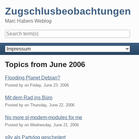
Skip
Zugschlusbeobachtungen
to
content
Marc Habers Weblog
Navigation
Topics from June 2006
Flooding Planet Debian?
Posted by
on
Friday, June 23. 2006
Mit dem Rad ins Büro
Posted by
on
Thursday, June 22. 2006
No more sl-modem-modules for me
Posted by
on
Wednesday, June 21. 2006
s9y als Partylog gescheitert