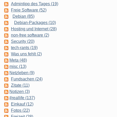
Admintipp des Tages (19)
Freie Software (52)
Debian (85)
Debian-Packages (10)
Hosting und Internet (28)
non-free software (2)
Security (20)
tech-rants (19)
Was uns fehlt (2)
Meta (48)
misc (13)
Netzleben (9)
Fundsachen (24)
Zitate (11)
Notizen (3)
#reallife (137)
Einkauf (12)
Fotos (22)
Freizeit (28)