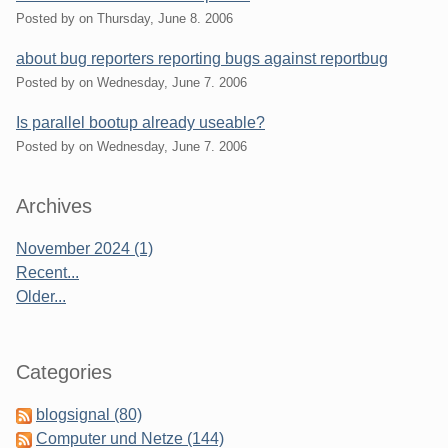
Posted by
on
Thursday, June 8. 2006
about bug reporters reporting bugs against reportbug
Posted by
on
Wednesday, June 7. 2006
Is parallel bootup already useable?
Posted by
on
Wednesday, June 7. 2006
Sidebar
Archives
November 2024 (1)
Recent...
Older...
Categories
blogsignal (80)
Computer und Netze (144)