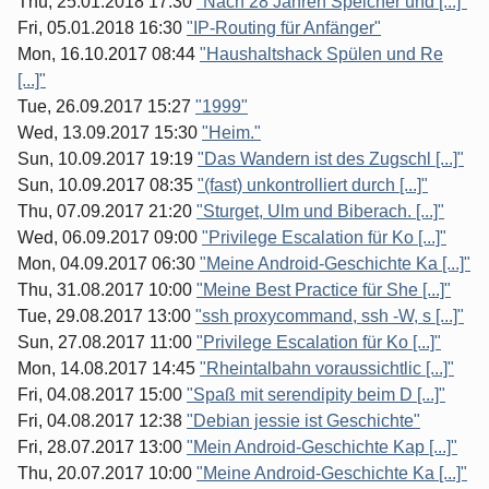
Thu, 25.01.2018 17:30
"Nach 28 Jahren Speicher und [...]"
Fri, 05.01.2018 16:30
"IP-Routing für Anfänger"
Mon, 16.10.2017 08:44
"Haushaltshack Spülen und Re
[...]"
Tue, 26.09.2017 15:27
"1999"
Wed, 13.09.2017 15:30
"Heim."
Sun, 10.09.2017 19:19
"Das Wandern ist des Zugschl [...]"
Sun, 10.09.2017 08:35
"(fast) unkontrolliert durch [...]"
Thu, 07.09.2017 21:20
"Sturget, Ulm und Biberach. [...]"
Wed, 06.09.2017 09:00
"Privilege Escalation für Ko [...]"
Mon, 04.09.2017 06:30
"Meine Android-Geschichte Ka [...]"
Thu, 31.08.2017 10:00
"Meine Best Practice für She [...]"
Tue, 29.08.2017 13:00
"ssh proxycommand, ssh -W, s [...]"
Sun, 27.08.2017 11:00
"Privilege Escalation für Ko [...]"
Mon, 14.08.2017 14:45
"Rheintalbahn voraussichtlic [...]"
Fri, 04.08.2017 15:00
"Spaß mit serendipity beim D [...]"
Fri, 04.08.2017 12:38
"Debian jessie ist Geschichte"
Fri, 28.07.2017 13:00
"Mein Android-Geschichte Kap [...]"
Thu, 20.07.2017 10:00
"Meine Android-Geschichte Ka [...]"