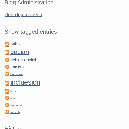
Blog Administration
Open login screen
Show tagged entries
bahn
debian
debian-english
english
hardware
incluesion
katze
linux
mannheim
security
History