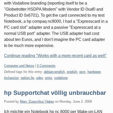
with Vodafone branding (reporting itself to be a
"Globetrotter HSDPA Modem" with Vendor ID 0xaf0 and
Product ID 0x6701). To get the card connected to my test
Notebook, a hp compaq nc8000, I had a "Expresscard in a
PC card slot" adapter and a passive "Expresscard at a
normal USB port" adapter. The USB adapter had cost
about ten Euros, and I don't imagine the PC card adapter
to be much more expensive.
Continue reading "Works with a more recent card as well"
Categories:
Computer und Netze
|
0 Comments
Defined tags for this entry:
debian-english
,
english
,
gsm
,
hardware
,
incluesion
,
option-3g
,
udev
,
umts
,
vodafone
hp Supportchat völlig unbrauchbar
Posted by
Marc 'Zugschlus' Haber
on
Monday, June 2. 2008
Ich möchte ein Notebook hp nc 8000 per Wake-on-LAN