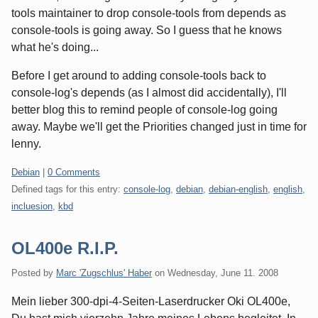
tools maintainer to drop console-tools from depends as
console-tools is going away. So I guess that he knows
what he's doing...
Before I get around to adding console-tools back to
console-log's depends (as I almost did accidentally), I'll
better blog this to remind people of console-log going
away. Maybe we'll get the Priorities changed just in time for
lenny.
Categories:
Debian
|
0 Comments
Defined tags for this entry:
console-log
,
debian
,
debian-english
,
english
,
incluesion
,
kbd
OL400e R.I.P.
Posted by
Marc 'Zugschlus' Haber
on
Wednesday, June 11. 2008
Mein lieber 300-dpi-4-Seiten-Laserdrucker Oki OL400e,