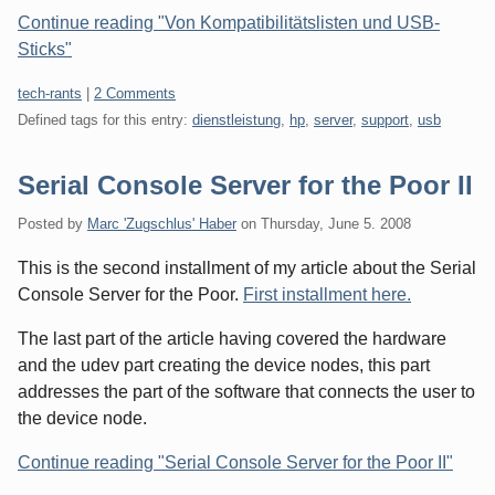
Continue reading "Von Kompatibilitätslisten und USB-
Sticks"
Categories:
tech-rants
|
2 Comments
Defined tags for this entry:
dienstleistung
,
hp
,
server
,
support
,
usb
Serial Console Server for the Poor II
Posted by
Marc 'Zugschlus' Haber
on
Thursday, June 5. 2008
This is the second installment of my article about the Serial
Console Server for the Poor.
First installment here.
The last part of the article having covered the hardware
and the udev part creating the device nodes, this part
addresses the part of the software that connects the user to
the device node.
Continue reading "Serial Console Server for the Poor II"