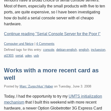
vendors have a broad choice of serial console servers.
Most of them, especially the small products with five to ten
ports, are quite expensive, so I have been investigating
how do build a serial console server with el cheapo
hardware.
Continue reading "Serial Console Server for the Poor I"
Categories:
Computer und Netze
|
4 Comments
Defined tags for this entry:
console
,
debian-english
,
english
,
incluesion
,
pl2303
,
serial
,
udev
,
usb
Works with a more recent card as
well
Posted by
Marc 'Zugschlus' Haber
on
Tuesday, June 3. 2008
Today, I had the opportunity to try my
UMTS initialization
mechanism
that I built this weekend with more recent
hardware, a newer Option Globetrotter 3G Express Card