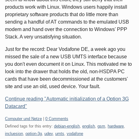
products work with Linux. Windows users happily install
proprietary software products that do little more than
sending a handful of AT commands to the emulated USB
modem and hand over the connection to Windows' PPP
Stack. A very unsatisfying situation.
Just for the record: Dear Vodafone DE, a week ago you
missed the sale of a new USB UMTS interface because
you don't even document it on Linux. This motivated me to
look into the drawer that holds the old, non-HSDPA PC
cards that have been decommissioned at the customers'
site and use an old, used device. Your fault.
Continue reading "Automatic initialization of a Option 3G
Datacard"
Categories:
Computer und Netze
|
0 Comments
Defined tags for this entry:
debian-english
,
english
,
gsm
,
hardware
,
incluesion
,
option-3g
,
udev
,
umts
,
vodafone