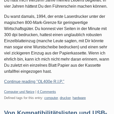
Du hast mich vierzehn Jahre meines Lebens begleitet. In
vier Jahren hättest Du den Führerschein machen können.
Du warst damals, 1994, der erste Laserdrucker unter der
magischen 800-Mark-Grenze für geringwertige
Wirtschaftsgüter. Du konnest vier Seiten in der Minute mit
300 dpi bedrucken, hattest einen unglaublich robusten
Einzelblatteinzug (manche Leute sagten, mit Dir könnte
man sogar eine Wurstscheibe bedrucken) und einen sehr
viel zickigeren Einzug aus der Papierkassette. Wenn ich
ehrlich bin, kann ich mich nicht mehr daran erinnern, wann
Du zuletzt ein einzelnes Blatt Papier aus der Kassette
unfallfrei eingezogen hast.
Continue reading "OL400e R.I.P."
Categories:
Computer und Netze
|
4 Comments
Defined tags for this entry:
computer
,
drucker
,
hardware
Von Kompatibilitätslisten und USB-