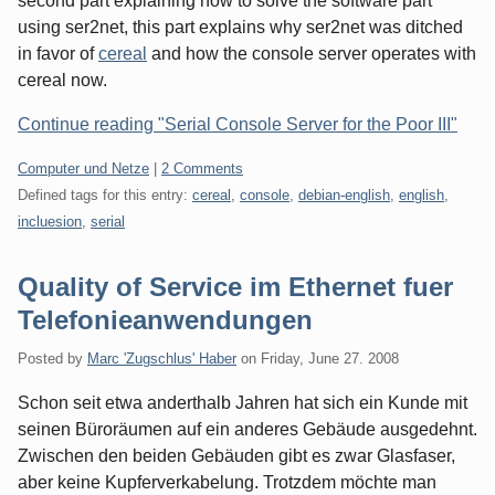
second part explaining how to solve the software part
using ser2net, this part explains why ser2net was ditched
in favor of
cereal
and how the console server operates with
cereal now.
Continue reading "Serial Console Server for the Poor III"
Categories:
Computer und Netze
|
2 Comments
Defined tags for this entry:
cereal
,
console
,
debian-english
,
english
,
incluesion
,
serial
Quality of Service im Ethernet fuer
Telefonieanwendungen
Posted by
Marc 'Zugschlus' Haber
on
Friday, June 27. 2008
Schon seit etwa anderthalb Jahren hat sich ein Kunde mit
seinen Büroräumen auf ein anderes Gebäude ausgedehnt.
Zwischen den beiden Gebäuden gibt es zwar Glasfaser,
aber keine Kupferverkabelung. Trotzdem möchte man