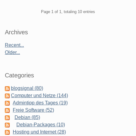
Pagination
Page 1 of 1, totaling 10 entries
Sidebar
Archives
Recent...
Older...
Categories
blogsignal (80)
Computer und Netze (144)
Admintipp des Tages (19)
Freie Software (52)
Debian (85)
Debian-Packages (10)
Hosting und Internet (28)