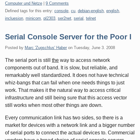
Categories:
Computer und Netze
|
9 Comments
Defined tags for this entry:
console
,
cu
,
debian-english
,
english
,
incluesion
,
minicom
,
pl2303
,
ser2net
,
serial
,
telnet
Serial Console Server for the Poor I
Posted by
Marc 'Zugschlus' Haber
on
Tuesday, June 3. 2008
The serial port is still
the
way to access network
components out of band. It is slow, but reliable, and
remarkably well standardized. It does not have technical
whiz-bangs that can fail when one needs things to just
work. That makes it the natural way to access critical
infrastructure and still being sure that this access vector
still works when most other things are down.
Every communication link has two sides, so there is a
market for devices with a network link and a bigger number
of serial ports to connect the actual devices to. Commercial