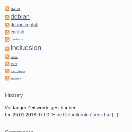
bahn
debian
debian-english
english
hardware
incluesion
katze
linux
mannheim
security
History
Vor langer Zeit wurde geschrieben:
Fri, 26.01.2018 07:00
"Eine Defaultroute überschre [...]"