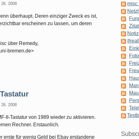
misc 
l 26. 2008
Netzl
wenn überhaupt. Deren einziger Zweck es ist,
Fun
verzichtbar erscheinen zu lassen, um deren
Zita
Notiz
#real
misc über Remedy,
Eink
ni-bremen.de>
Foto
Frei
Freu
Hau
Man
Tastatur
Mau
Pers
l 26. 2008
Tele
Testb
MF-II-Tastatur von 1989 wieder zu aktivieren.
rnen Rechner. Erstaunlich.
Subsc
r erste für wenig Geld bei Ebay erstandene