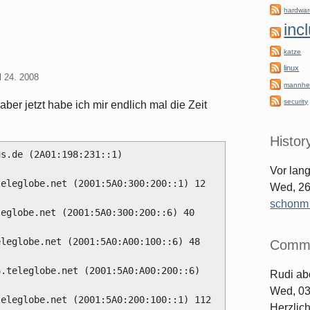
hardwa
inc
katze
linux
l 24. 2008
mannhe
security
ber jetzt habe ich mir endlich mal die Zeit
Histor
s.de (2A01:198:231::1)

Vor lan
Wed, 26
schonm [
Comm
Rudi
ab
Wed, 03
Herzlic