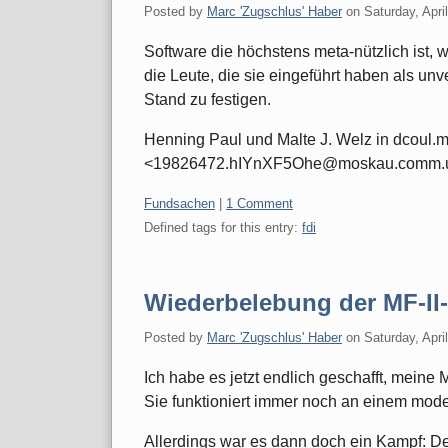
Posted by
Marc 'Zugschlus' Haber
on
Saturday, Apri
Software die höchstens meta-nützlich ist, 
die Leute, die sie eingeführt haben als un
Stand zu festigen.
Henning Paul und Malte J. Welz in dcoul.
<19826472.hIYnXF5Ohe@moskau.comm.u
Categories:
Fundsachen
|
1 Comment
Defined tags for this entry:
fdi
Wiederbelebung der MF-II-
Posted by
Marc 'Zugschlus' Haber
on
Saturday, Apri
Ich habe es jetzt endlich geschafft, meine 
Sie funktioniert immer noch an einem mode
Allerdings war es dann doch ein Kampf: De