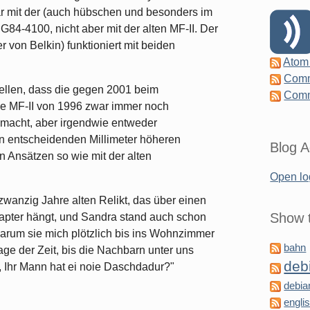
 mit der (auch hübschen und besonders im
84-4100, nicht aber mit der alten MF-II. Der
von Belkin) funktioniert mit beiden
Atom
Comm
tellen, dass die gegen 2001 beim
Comm
e MF-II von 1996 zwar immer noch
 macht, aber irgendwie entweder
n entscheidenden Millimeter höheren
Blog A
in Ansätzen so wie mit der alten
Open lo
zwanzig Jahre alten Relikt, das über einen
Show t
pter hängt, und Sandra stand auch schon
warum sie mich plötzlich bis ins Wohnzimmer
bahn
rage der Zeit, bis die Nachbarn unter uns
deb
 Ihr Mann hat ei noie Daschdadur?"
debia
engli