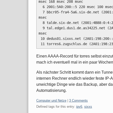
msec 168 msec 208 msec

  6 2001:5A0:200::5 220 msec 100 msec 96 msec

  7 bbcr05-fra4-5a6.six-de.net (2001:4B88:0:4:16:2::) 100 msec 100 msec 100 
msec

  8 talde.six-de.net (2001:4B88:0:4:23:5:11:1) 100 msec 104 msec 100 msec

  9 tal.edge1.dus1.de.as34225.net (2A01:198:4:1::1) 104 msec 104 msec 104 
msec

 10 dedus01.sixxs.net (2A01:198:200::2) 104 msec 104 msec 108 msec

Einen AAAA-Record für torres selbst einzu
mach ich eventuell mal in ein paar Wochen
Als nächster Schritt kommt dann ein Tunn
internen Rechner endlich wieder feste IP-A
unwichtige Dinge wie das Backup, aber da i
Automatisierung.
Categories:
Computer und Netze
|
3 Comments
Defined tags for this entry:
ipv6
,
sixxs