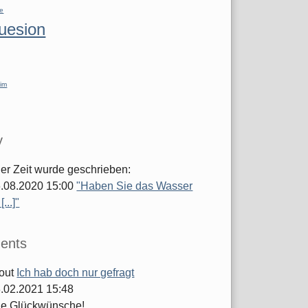
re
luesion
im
y
ger Zeit wurde geschrieben:
.08.2020 15:00
"Haben Sie das Wasser
...]"
ents
out
Ich hab doch nur gefragt
.02.2021 15:48
he Glückwünsche!