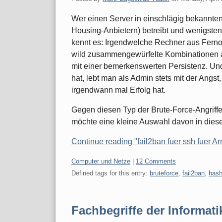
Wer einen Server in einschlägig bekannte
Housing-Anbietern) betreibt und wenigsten
kennt es: Irgendwelche Rechner aus Fer
wild zusammengewürfelte Kombinationen 
mit einer bemerkenswerten Persistenz. U
hat, lebt man als Admin stets mit der Angst
irgendwann mal Erfolg hat.
Gegen diesen Typ der Brute-Force-Angriff
möchte eine kleine Auswahl davon in diesem
Continue reading "fail2ban fuer ssh fuer A
Categories:
Computer und Netze
|
12 Comments
Defined tags for this entry:
bruteforce
,
fail2ban
,
hash
Fachbegriffe der Informati