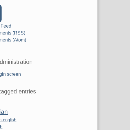
 Feed
ents (RSS)
ents (Atom)
dministration
gin screen
agged entries
ian
n-english
sh