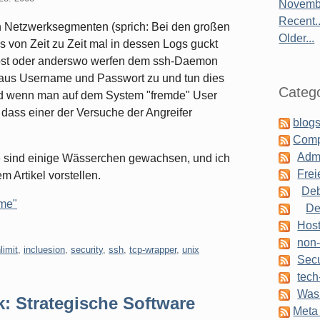
Novembe
Recent..
n Netzwerksegmenten (sprich: Bei den großen
Older...
s von Zeit zu Zeit mal in dessen Logs guckt
nost oder anderswo werfen dem ssh-Daemon
aus Username und Passwort zu und tun dies
Catego
nd wenn man auf dem System "fremde" User
, dass einer der Versuche der Angreifer
blogs
Comp
Admi
e sind einige Wässerchen gewachsen, und ich
Frei
 Artikel vorstellen.
Deb
rme"
De
Host
non-
limit
,
incluesion
,
security
,
ssh
,
tcp-wrapper
,
unix
Secu
tech
Was 
k: Strategische Software
Meta 