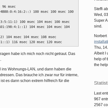
Steffi
ab
Wed, 03
Super Ar
sind.
Norbert
installa
Thu, 14
Albeit I
tragen habe ich mich noch nicht getraut. Das
help of 
.
the helpf
el ins Wohnungs-LAN, und dann haben die
dressen. Das brauche ich zwar nur für interne,
st es dann schon extrem hilfreich für die
Statist
Last ent
967
entr
2567
co