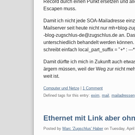
Record durch einen Punkt ersetzen und a
Escapen muss.
Damit ich nicht jede SOA-Mailadresse ein
Mailserver seit heute nicht nur mh+blog-
-blog-zugschlus-de@zugschlus.de an. Das si
unterschiedlich behandelt werden können. I
schreibt einfach local_part_suffix = "+* : --
Damit dürfte ich mich in Zukunft auch etw
ärgern müssen, weil der Weg zur nicht meh
weit ist.
Categories:
Computer und Netze
|
1 Comment
Defined tags for this entry:
exim
,
mail
,
mailadressen
Ethernet mit Link aber oh
Posted by
Marc 'Zugschlus' Haber
on
Tuesday, April