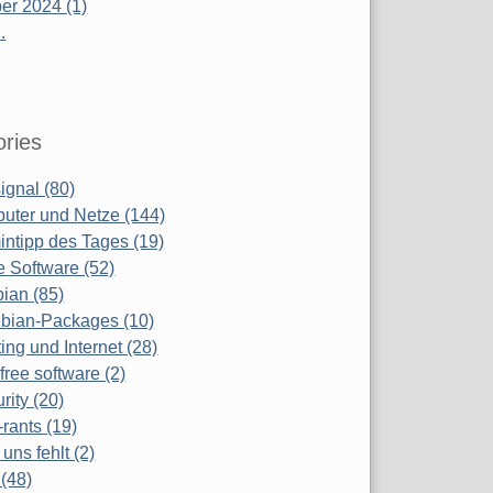
r 2024 (1)
.
ries
ignal (80)
uter und Netze (144)
ntipp des Tages (19)
e Software (52)
ian (85)
bian-Packages (10)
ing und Internet (28)
free software (2)
rity (20)
-rants (19)
uns fehlt (2)
(48)