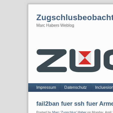
Skip
to
Zugschlusbeobach
content
Marc Habers Weblog
Navigation
Impressum
Datenschutz
Incluesio
fail2ban fuer ssh fuer Arm
Posted by
Marc 'Zugschlus' Haber
on
Monday, April 