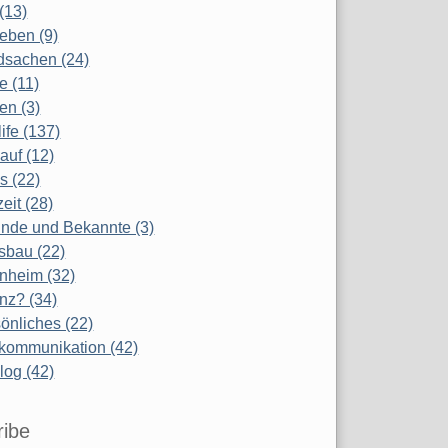
(13)
eben (9)
dsachen (24)
te (11)
en (3)
life (137)
auf (12)
s (22)
zeit (28)
nde und Bekannte (3)
sbau (22)
nheim (32)
nz? (34)
önliches (22)
kommunikation (42)
log (42)
ribe