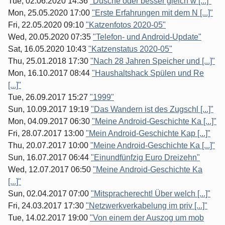
Tue, 02.06.2020 14:36
"Dusche oder besser gleich w [...]"
Mon, 25.05.2020 17:00
"Erste Erfahrungen mit dem N [...]"
Fri, 22.05.2020 09:10
"Katzenfotos 2020-05"
Wed, 20.05.2020 07:35
"Telefon- und Android-Update"
Sat, 16.05.2020 10:43
"Katzenstatus 2020-05"
Thu, 25.01.2018 17:30
"Nach 28 Jahren Speicher und [...]"
Mon, 16.10.2017 08:44
"Haushaltshack Spülen und Re
[...]"
Tue, 26.09.2017 15:27
"1999"
Sun, 10.09.2017 19:19
"Das Wandern ist des Zugschl [...]"
Mon, 04.09.2017 06:30
"Meine Android-Geschichte Ka [...]"
Fri, 28.07.2017 13:00
"Mein Android-Geschichte Kap [...]"
Thu, 20.07.2017 10:00
"Meine Android-Geschichte Ka [...]"
Sun, 16.07.2017 06:44
"Einundfünfzig Euro Dreizehn"
Wed, 12.07.2017 06:50
"Meine Android-Geschichte Ka
[...]"
Sun, 02.04.2017 07:00
"Mitspracherecht! Über welch [...]"
Fri, 24.03.2017 17:30
"Netzwerkverkabelung im priv [...]"
Tue, 14.02.2017 19:00
"Von einem der Auszog um mob