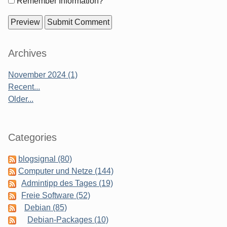
Form
Remember Information?
options
Sidebar
Archives
November 2024 (1)
Recent...
Older...
Categories
blogsignal (80)
Computer und Netze (144)
Admintipp des Tages (19)
Freie Software (52)
Debian (85)
Debian-Packages (10)