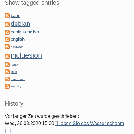
Show tagged entries
bahn
debian
debian-english
english
hardware
incluesion
katze
linux
mannheim
security
History
Vor langer Zeit wurde geschrieben:
Wed, 26.08.2020 15:00
"Haben Sie das Wasser schonm
[...]"