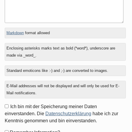
In
What
Markdown
format allowed
reply
is
to
one
Enclosing asterisks marks text as bold (*word*), underscore are
plus
made via _word_.
six?
Standard emoticons like :-) and ;-) are converted to images.
E-Mail addresses will not be displayed and will only be used for E-
Mail notifications.
Ich bin mit der Speicherung meiner Daten
einverstanden. Die
Datenschutzerklärung
habe ich zur
Kenntnis genommen und bin einverstanden.