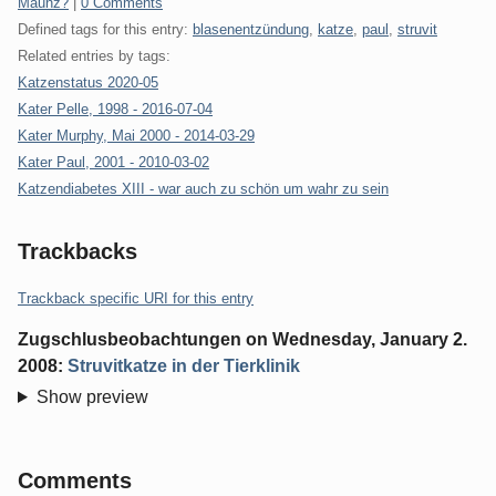
Categories:
Maunz?
|
0 Comments
Defined tags for this entry:
blasenentzündung
,
katze
,
paul
,
struvit
Related entries by tags:
Katzenstatus 2020-05
Kater Pelle, 1998 - 2016-07-04
Kater Murphy, Mai 2000 - 2014-03-29
Kater Paul, 2001 - 2010-03-02
Katzendiabetes XIII - war auch zu schön um wahr zu sein
Trackbacks
Trackback specific URI for this entry
Zugschlusbeobachtungen
on
Wednesday, January 2.
2008
:
Struvitkatze in der Tierklinik
Show preview
Comments