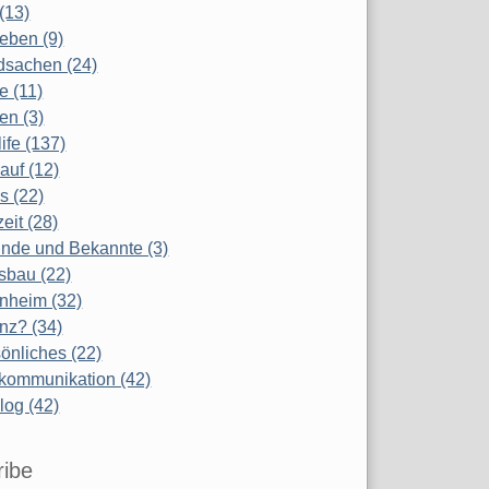
(13)
eben (9)
dsachen (24)
te (11)
en (3)
life (137)
auf (12)
s (22)
zeit (28)
nde und Bekannte (3)
sbau (22)
nheim (32)
nz? (34)
önliches (22)
kommunikation (42)
log (42)
ribe