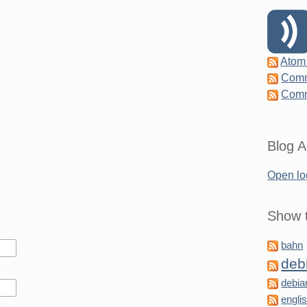
Atom
Comm
Comm
Blog A
Open lo
Show t
bahn
deb
debia
engli