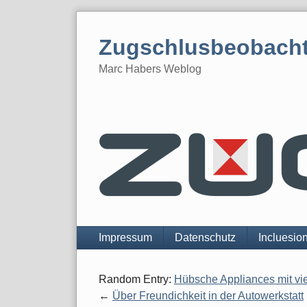
Skip
to
Zugschlusbeobach
content
Marc Habers Weblog
Navigation
Impressum
Datenschutz
Incluesio
Random Entry:
Hübsche Appliances mit vie
Über Freundichkeit in der Autowerkstatt