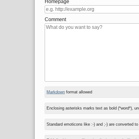
Homepage
Comment
In
What
Markdown
format allowed
reply
is
to
three
Enclosing asterisks marks text as bold (*word*), u
plus
zero?
Standard emoticons like :-) and ;-) are converted t