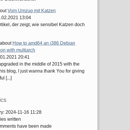
out
Vom Umzug mit Katzen
.02.2021 13:04
tikel, der zeigt, wie sensibel Katzen doch
about
How to amd64 an i386 Debian
tion with multiarch
.01.2021 20:41
 upgraded in the middle of 2015 with the
this blog, I just wanna thank You for giving
ul [...]
ics
ry:
2024-11-16 11:28
ies written
mments have been made