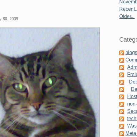
Novembe
Recent..
Older...
y 30. 2009
Catego
blogs
Comp
Admi
Frei
Deb
De
Host
non-
Secu
tech
Was 
Meta 