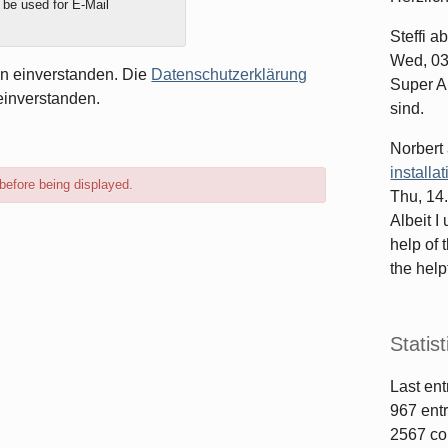
y be used for E-Mail
Steffi
ab
Wed, 03
en einverstanden. Die
Datenschutzerklärung
Super Ar
einverstanden.
sind.
Norbert
installa
before being displayed.
Thu, 14
Albeit I
help of 
the helpf
Statist
Last ent
967
entr
2567
co