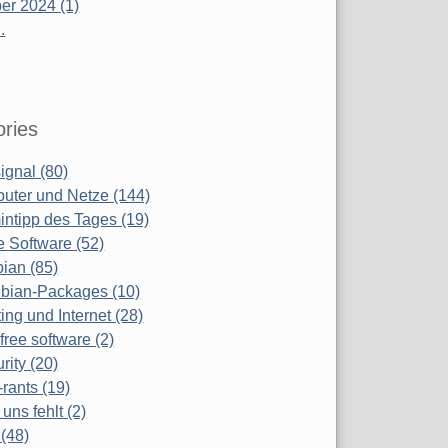
r 2024 (1)
.
ries
ignal (80)
uter und Netze (144)
ntipp des Tages (19)
e Software (52)
ian (85)
bian-Packages (10)
ing und Internet (28)
free software (2)
rity (20)
-rants (19)
uns fehlt (2)
(48)