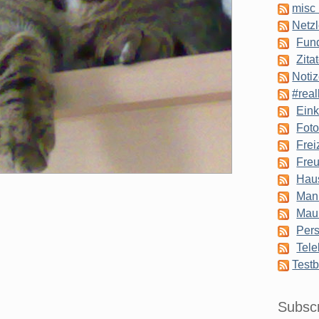
misc 
Netzl
Fun
Zita
Notiz
#real
Eink
Foto
Frei
Freu
Hau
Man
Mau
Pers
Tele
Testb
Subsc