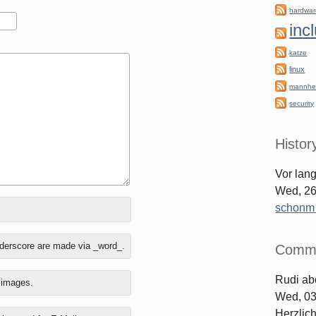
hardwa
inc
katze
linux
mannhe
security
Histor
Vor lan
Wed, 26
schonm [
nderscore are made via _word_.
Comm
Rudi
ab
o images.
Wed, 03
Herzlic