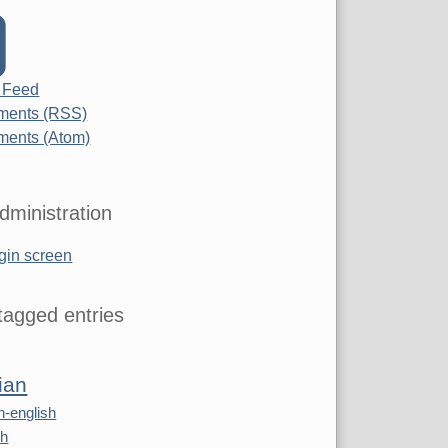
 Feed
ents (RSS)
ents (Atom)
dministration
gin screen
agged entries
ian
n-english
sh