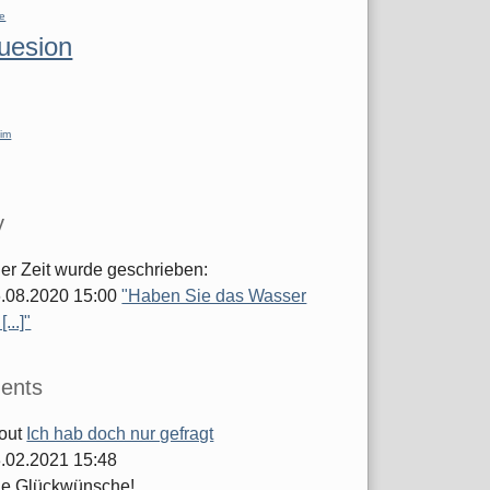
re
luesion
im
y
ger Zeit wurde geschrieben:
.08.2020 15:00
"Haben Sie das Wasser
...]"
ents
out
Ich hab doch nur gefragt
.02.2021 15:48
he Glückwünsche!