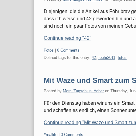
Diejenigen, die die Artikel aus Föhr brav
dass ich weise und 42 geworden bin und au
sind noch ein paar Fotos von meinen Geb
Continue reading "42"
Categories:
Fotos
|
0 Comments
Defined tags for this entry:
42
,
foehr2011
,
fotos
Mit Waze und Smart zum 
Posted by
Marc 'Zugschlus' Haber
on
Thursday, Jun
Für den Dienstag haben wir uns ein Smart 
und schaffen es endlich, einen Sonnenunt
Continue reading "Mit Waze und Smart z
Categories:
#reallife
|
0 Comments