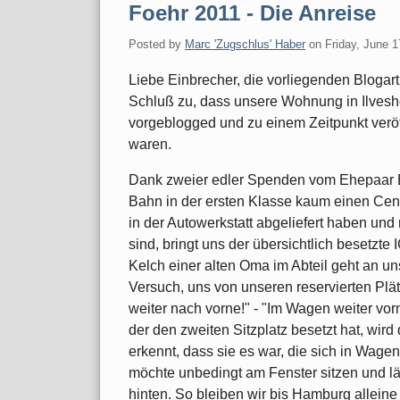
Foehr 2011 - Die Anreise
Posted by
Marc 'Zugschlus' Haber
on
Friday, June 1
Liebe Einbrecher, die vorliegenden Blogar
Schluß zu, dass unsere Wohnung in Ilveshe
vorgeblogged und zu einem Zeitpunkt veröf
waren.
Dank zweier edler Spenden vom Ehepaar B. 
Bahn in der ersten Klasse kaum einen Cent
in der Autowerkstatt abgeliefert haben und
sind, bringt uns der übersichtlich besetzt
Kelch einer alten Oma im Abteil geht an uns
Versuch, uns von unseren reservierten Pl
weiter nach vorne!" - "Im Wagen weiter vorne
der den zweiten Sitzplatz besetzt hat, wird 
erkennt, dass sie es war, die sich in Wag
möchte unbedingt am Fenster sitzen und lä
hinten. So bleiben wir bis Hamburg alleine