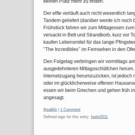
keinen Platz mehr zu finden.
Der elfte verläuft auch nicht wesentlich
Tandem geliefert (darüber werde ich noch
Frühstück fahren wir zum Mittagessen zu
versackt in Bett und Strandkorb, kurz vor T
kaufen Lebensmitel für das lange Pfingst
"The Incredibles" im Fernsehen in den Ofe
Den Folgetag verbringen wir vormittags am
ausgedehnteren Mittagsschläfchen herum. A
Internetzugang herumzuzicken, ist jedoch 
oder im glücklicherweise offenen Hausan
essen wir beim Griechen und gehen früh i
angesagt.
Categories:
#reallife
|
1 Comment
Defined tags for this entry:
foehr2011