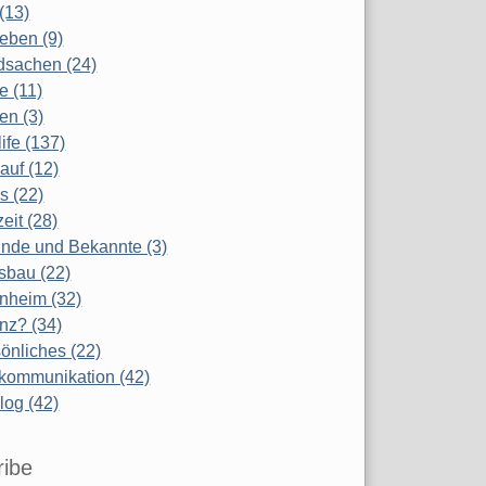
(13)
eben (9)
dsachen (24)
te (11)
en (3)
life (137)
auf (12)
s (22)
zeit (28)
nde und Bekannte (3)
sbau (22)
nheim (32)
nz? (34)
önliches (22)
kommunikation (42)
log (42)
ribe