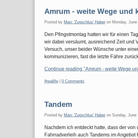
Amrum - weite Wege und k
Posted by
Marc 'Zugschlus' Haber
on
Monday, June 
Den Pfingstmontag hatten wir für einen Ta
wir dabei versäumt, ausreichend Zeit und
Versuch, unser beider Wünsche unter einen
kommunizieren, fast die letzte Fähre zurüc
Continue reading "Amrum - weite Wege un
Categories:
#reallife
|
0 Comments
Tandem
Posted by
Marc 'Zugschlus' Haber
on
Sunday, June 
Nachdem ich entdeckt hatte, dass der von
Fahrradverleih auch Tandems im Angebot ha