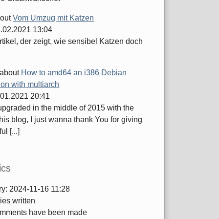
out
Vom Umzug mit Katzen
.02.2021 13:04
tikel, der zeigt, wie sensibel Katzen doch
about
How to amd64 an i386 Debian
tion with multiarch
.01.2021 20:41
 upgraded in the middle of 2015 with the
this blog, I just wanna thank You for giving
ul [...]
ics
ry:
2024-11-16 11:28
ies written
mments have been made