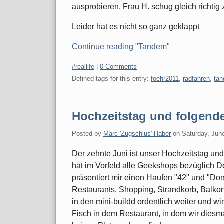
ausprobieren. Frau H. schug gleich richtig 
Leider hat es nicht so ganz geklappt
Continue reading "Tandem"
Categories:
#reallife
|
0 Comments
Defined tags for this entry:
foehr2011
,
radfahren
,
ta
Hochzeitstag und folgend
Posted by
Marc 'Zugschlus' Haber
on
Saturday, Jun
Der zehnte Juni ist unser Hochzeitstag un
hat im Vorfeld alle Geekshops bezüglich D
präsentiert mir einen Haufen "42" und "Don
Restaurants, Shopping, Strandkorb, Balkon
in den mini-buildd ordentlich weiter und w
Fisch in dem Restaurant, in dem wir diesma