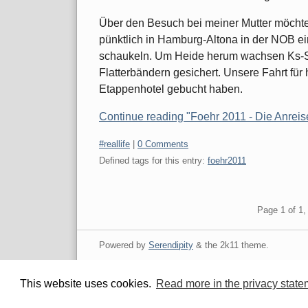
Über den Besuch bei meiner Mutter möchte i
pünktlich in Hamburg-Altona in der NOB ei
schaukeln. Um Heide herum wachsen Ks-Si
Flatterbändern gesichert. Unsere Fahrt für
Etappenhotel gebucht haben.
Continue reading "Foehr 2011 - Die Anreis
Categories:
#reallife
|
0 Comments
Defined tags for this entry:
foehr2011
Pagination
Page 1 of 1, 
Powered by
Serendipity
& the
2k11
theme.
This website uses cookies.
Read more in the privacy state