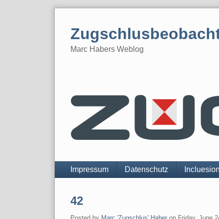
Skip
to
Zugschlusbeobach
content
Marc Habers Weblog
Navigation
Impressum
Datenschutz
Incluesio
42
Posted by
Marc 'Zugschlus' Haber
on
Friday, June 2