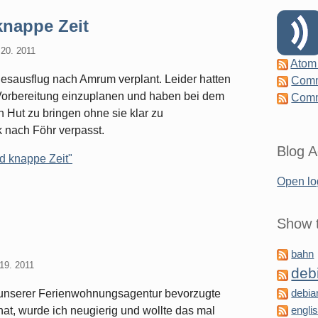
nappe Zeit
20. 2011
Atom
gesausflug nach Amrum verplant. Leider hatten
Comm
 Vorbereitung einzuplanen und haben bei dem
Comm
 Hut zu bringen ohne sie klar zu
k nach Föhr verpasst.
Blog A
d knappe Zeit"
Open lo
Show t
bahn
19. 2011
deb
 unserer Ferienwohnungsagentur bevorzugte
debia
t, wurde ich neugierig und wollte das mal
engli