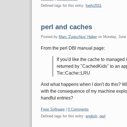
Defined tags for this entry:
foehr2011
perl and caches
Posted by
Marc 'Zugschlus' Haber
on
Monday, June 
From the perl DBI manual page:
If you'd like the cache to managed i
returned by "CachedKids" to an ap
Tie::Cache::LRU
And what happens when I don't do this? Wi
with the consequence of my machine explod
handful entries?
Categories:
Freie Software
|
0 Comments
Defined tags for this entry:
english
,
perl