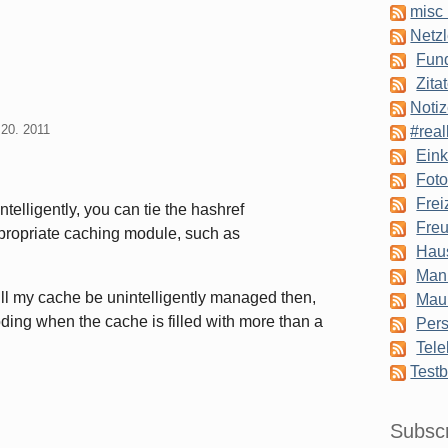
misc 
Netzl
Fun
Zita
Notiz
20. 2011
#real
Eink
Foto
Frei
ntelligently, you can tie the hashref
Freu
propriate caching module, such as
Hau
Man
ll my cache be unintelligently managed then,
Mau
ing when the cache is filled with more than a
Pers
Tele
Testb
Subsc