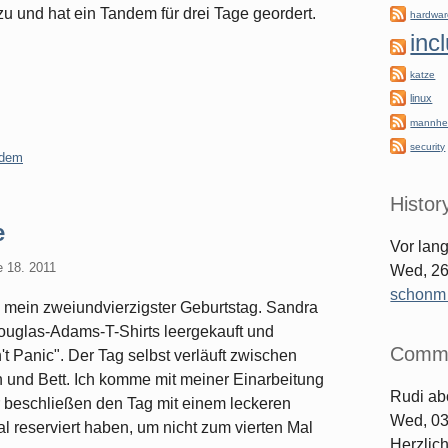
zu und hat ein Tandem für drei Tage geordert.
hardwa
inc
katze
linux
mannhe
security
ndem
Histor
e
Vor lan
e 18. 2011
Wed, 26
schonm [
d mein zweiundvierzigster Geburtstag. Sandra
ouglas-Adams-T-Shirts leergekauft und
Comm
't Panic". Der Tag selbst verläuft zwischen
 und Bett. Ich komme mit meiner Einarbeitung
Rudi
ab
ir beschließen den Tag mit einem leckeren
Wed, 03
l reserviert haben, um nicht zum vierten Mal
Herzlic