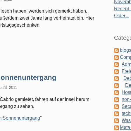
Novembe
Recent..
 gelesen haben, werden sich gemerkt haben,
Older...
ßerdem zwei Jahre lang verheiratet bin. Hier
urtstagsgeschenken.
Catego
blogs
Comp
Admi
Frei
Sonnenuntergang
Deb
De
e 23. 2011
Host
Cabrio gemietet, fahren auf der Insel herum
non-
ergang zu sehen.
Secu
tech
um Sonnenuntergang"
Was 
Meta 