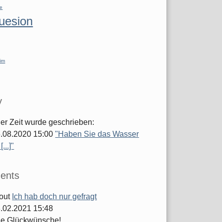
re
luesion
im
y
ger Zeit wurde geschrieben:
.08.2020 15:00
"Haben Sie das Wasser
...]"
ents
out
Ich hab doch nur gefragt
.02.2021 15:48
he Glückwünsche!