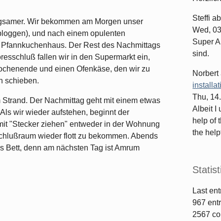
Steffi
ab
 langsamer. Wir bekommen am Morgen unser
Wed, 03
 bloggen), und nach einem opulenten
Super Ar
m Pfannkuchenhaus. Der Rest des Nachmittags
sind.
oresschluß fallen wir in den Supermarkt ein,
wochenende und einen Ofenkäse, den wir zu
Norbert
n schieben.
installa
Thu, 14
 Strand. Der Nachmittag geht mit einem etwas
Albeit I
ls wir wieder aufstehen, beginnt der
help of 
mit "Stecker ziehen" entweder in der Wohnung
the helpf
schlußraum wieder flott zu bekommen. Abends
ns Bett, denn am nächsten Tag ist Amrum
Statist
Last ent
967
entr
2567
co