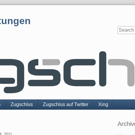
tungen
n
Zugschlus
Zugschlus auf Twitter
Xing
Sidebar
Archiv
4. 2011