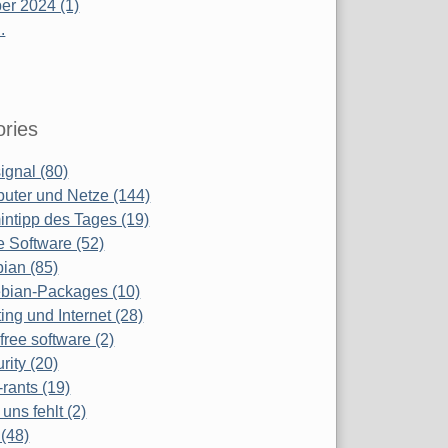
r 2024 (1)
.
ries
ignal (80)
uter und Netze (144)
ntipp des Tages (19)
e Software (52)
ian (85)
bian-Packages (10)
ing und Internet (28)
free software (2)
rity (20)
-rants (19)
uns fehlt (2)
(48)