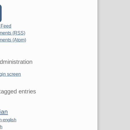
 Feed
ents (RSS)
ents (Atom)
dministration
gin screen
agged entries
ian
n-english
sh