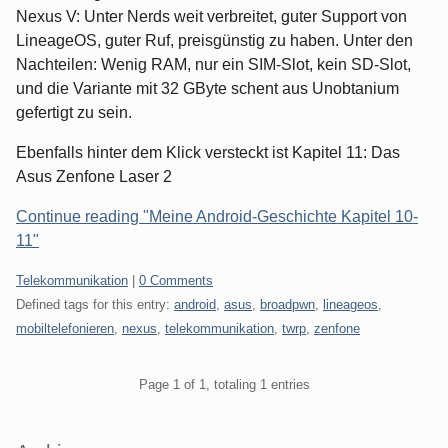
Nexus V: Unter Nerds weit verbreitet, guter Support von
LineageOS, guter Ruf, preisgünstig zu haben. Unter den
Nachteilen: Wenig RAM, nur ein SIM-Slot, kein SD-Slot,
und die Variante mit 32 GByte schent aus Unobtanium
gefertigt zu sein.
Ebenfalls hinter dem Klick versteckt ist Kapitel 11: Das
Asus Zenfone Laser 2
Continue reading "Meine Android-Geschichte Kapitel 10-
11"
Categories:
Telekommunikation
|
0 Comments
Defined tags for this entry:
android
,
asus
,
broadpwn
,
lineageos
,
mobiltelefonieren
,
nexus
,
telekommunikation
,
twrp
,
zenfone
Pagination
Page 1 of 1, totaling 1 entries