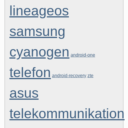
lineageos
samsung
cyanogen
android-one
telefon
android-recovery
zte
asus
telekommunikation