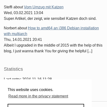
Steffi
about
Vom Umzug mit Katzen
Wed, 03.02.2021 13:04
Super Artikel, der zeigt, wie sensibel Katzen doch sind.
Norbert
about
How to amd64 an i386 Debian installation
with multiarch
Thu, 14.01.2021 20:41
Albeit I upgraded in the middle of 2015 with the help of this
blog, I just wanna thank You for giving the helpful [...]
Statistics
Last entry:
2024-11-16 11:28
967
entries written
This website uses cookies.
2567
comments have been made
Read more in the privacy statement
Powered by
Serendipity
& the
2k11
theme.