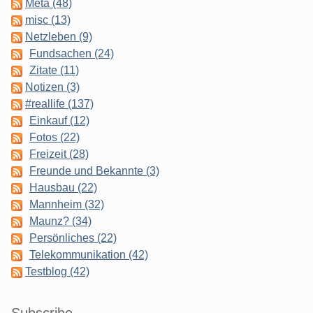
Meta (48)
misc (13)
Netzleben (9)
Fundsachen (24)
Zitate (11)
Notizen (3)
#reallife (137)
Einkauf (12)
Fotos (22)
Freizeit (28)
Freunde und Bekannte (3)
Hausbau (22)
Mannheim (32)
Maunz? (34)
Persönliches (22)
Telekommunikation (42)
Testblog (42)
Subscribe