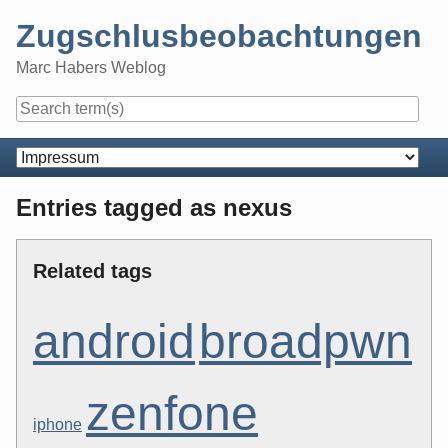
Skip
Zugschlusbeobachtungen
to
content
Marc Habers Weblog
Navigation
Entries tagged as nexus
Related tags
android
broadpwn
zenfone
iphone