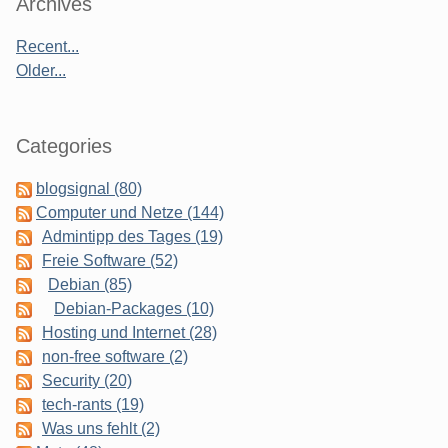
Sidebar
Archives
Recent...
Older...
Categories
blogsignal (80)
Computer und Netze (144)
Admintipp des Tages (19)
Freie Software (52)
Debian (85)
Debian-Packages (10)
Hosting und Internet (28)
non-free software (2)
Security (20)
tech-rants (19)
Was uns fehlt (2)