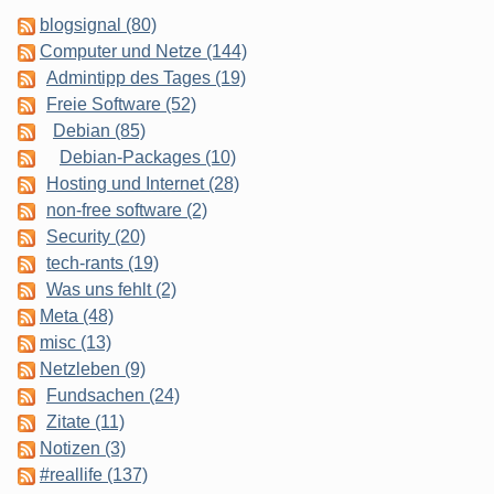
blogsignal (80)
Computer und Netze (144)
Admintipp des Tages (19)
Freie Software (52)
Debian (85)
Debian-Packages (10)
Hosting und Internet (28)
non-free software (2)
Security (20)
tech-rants (19)
Was uns fehlt (2)
Meta (48)
misc (13)
Netzleben (9)
Fundsachen (24)
Zitate (11)
Notizen (3)
#reallife (137)