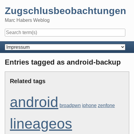
Skip
Zugschlusbeobachtungen
to
content
Marc Habers Weblog
Navigation
Entries tagged as android-backup
Related tags
android
broadpwn
iphone
zenfone
lineageos