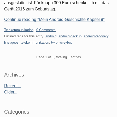
ausgestattet ist. Für knapp 300 Euro schenke ich mir das
Gerät 2016 zum Geburtstag.
Continue reading "Mein Android-Geschichte Kapitel 9"
Categories:
Telekommunikation
|
0 Comments
Defined tags for this entry:
android
,
android-backup
,
android-recovery
,
lineageos
,
telekommunikation
,
twrp
,
wileyfox
Pagination
Page 1 of 1, totaling 1 entries
Sidebar
Archives
Recent...
Older...
Categories