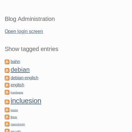
Blog Administration
Open login screen
Show tagged entries
bahn
debian
debian-english
english
hardware
incluesion
katze
linux
mannheim
security