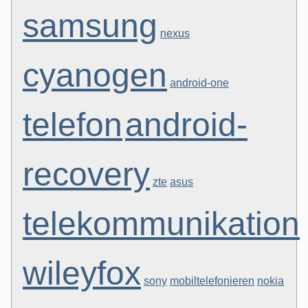
samsung
nexus
cyanogen
android-one
telefon
android-
recovery
zte
asus
telekommunikation
wileyfox
sony
mobiltelefonieren
nokia