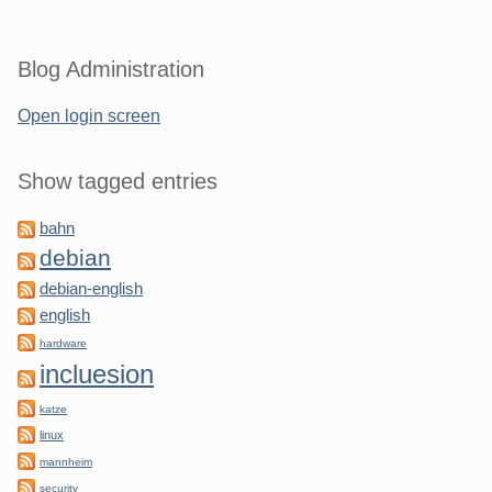
Blog Administration
Open login screen
Show tagged entries
bahn
debian
debian-english
english
hardware
incluesion
katze
linux
mannheim
security