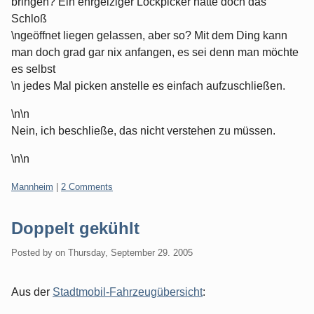
bringen? Ein ehrgeiziger Lockpicker hätte doch das
Schloß
\ngeöffnet liegen gelassen, aber so? Mit dem Ding kann
man doch grad gar nix anfangen, es sei denn man möchte
es selbst
\n jedes Mal picken anstelle es einfach aufzuschließen.
\n\n
Nein, ich beschließe, das nicht verstehen zu müssen.
\n\n
Categories:
Mannheim
|
2 Comments
Doppelt gekühlt
Posted by
on
Thursday, September 29. 2005
Aus der
Stadtmobil-Fahrzeugübersicht
: