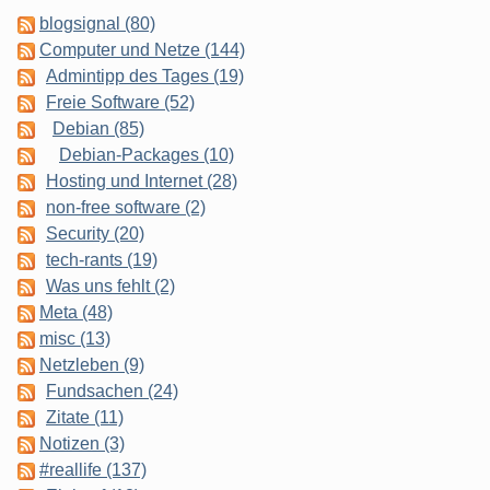
blogsignal (80)
Computer und Netze (144)
Admintipp des Tages (19)
Freie Software (52)
Debian (85)
Debian-Packages (10)
Hosting und Internet (28)
non-free software (2)
Security (20)
tech-rants (19)
Was uns fehlt (2)
Meta (48)
misc (13)
Netzleben (9)
Fundsachen (24)
Zitate (11)
Notizen (3)
#reallife (137)