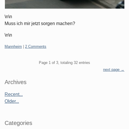
\n\n
Muss ich mir jetzt sorgen machen?
\n\n
Categories:
Mannheim
|
2 Comments
Pagination
Page 1 of 3, totaling 32 entries
next page →
Sidebar
Archives
Recent...
Older...
Categories