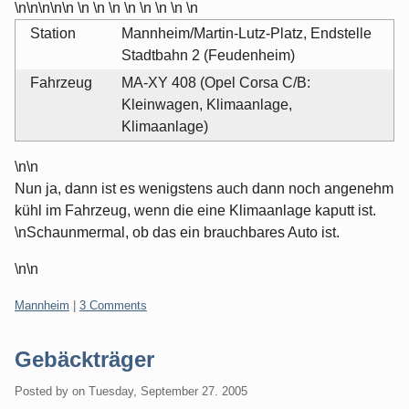
\n\n\n\n\n \n \n \n \n \n \n \n \n
Station
Mannheim/Martin-Lutz-Platz, Endstelle
Stadtbahn 2 (Feudenheim)
Fahrzeug
MA-XY 408 (Opel Corsa C/B:
Kleinwagen, Klimaanlage,
Klimaanlage)
\n\n
Nun ja, dann ist es wenigstens auch dann noch angenehm
kühl im Fahrzeug, wenn die eine Klimaanlage kaputt ist.
\nSchaunmermal, ob das ein brauchbares Auto ist.
\n\n
Categories:
Mannheim
|
3 Comments
Gebäckträger
Posted by
on
Tuesday, September 27. 2005