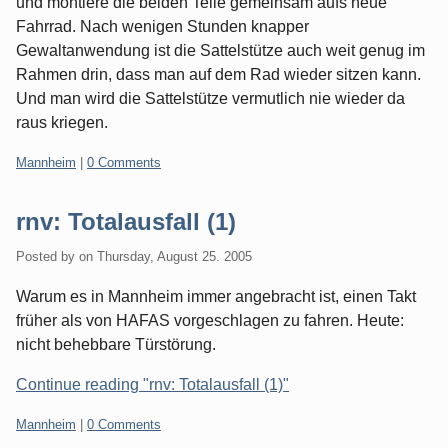
und montiere die beiden Teile gemeinsam aufs neue
Fahrrad. Nach wenigen Stunden knapper
Gewaltanwendung ist die Sattelstütze auch weit genug im
Rahmen drin, dass man auf dem Rad wieder sitzen kann.
Und man wird die Sattelstütze vermutlich nie wieder da
raus kriegen.
Categories:
Mannheim
|
0 Comments
rnv: Totalausfall (1)
Posted by
on
Thursday, August 25. 2005
Warum es in Mannheim immer angebracht ist, einen Takt
früher als von HAFAS vorgeschlagen zu fahren. Heute:
nicht behebbare Türstörung.
Continue reading "rnv: Totalausfall (1)"
Categories:
Mannheim
|
0 Comments