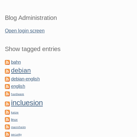
Blog Administration
Open login screen
Show tagged entries
bahn
debian
debian-english
english
hardware
incluesion
katze
linux
mannheim
security