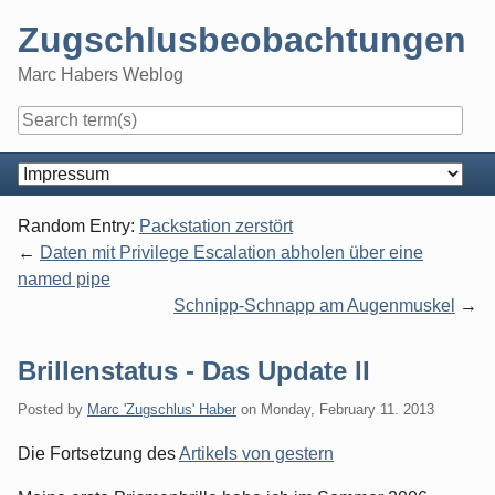
Skip
Zugschlusbeobachtungen
to
content
Marc Habers Weblog
Navigation
Random Entry:
Packstation zerstört
Daten mit Privilege Escalation abholen über eine
named pipe
Schnipp-Schnapp am Augenmuskel
Brillenstatus - Das Update II
Posted by
Marc 'Zugschlus' Haber
on
Monday, February 11. 2013
Die Fortsetzung des
Artikels von gestern