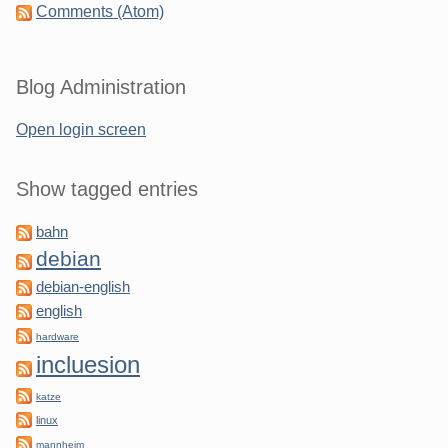
Comments (Atom)
Blog Administration
Open login screen
Show tagged entries
bahn
debian
debian-english
english
hardware
incluesion
katze
linux
mannheim