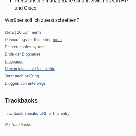
Preisgünstige managebare Gigabit-Switches von HP
und Cisco
Worüber soll ich zuerst schreiben?
Categories:
Meta
|
16 Comments
Defined tags for this entry:
meta
Related entries by tags:
Ende der Blogpause
Blogpause
Debian jessie ist Geschichte
Jetzt auch bei Xing
Bloggen von unterwegs
Trackbacks
Trackback specific URI for this entry
No Trackbacks