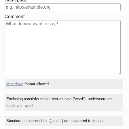
Comment
In
What
Markdown
format allowed
reply
is
to
eight
Enclosing asterisks marks text as bold (*word*), underscore are
minus
made via _word_.
three?
Standard emoticons like :-) and ;-) are converted to images.