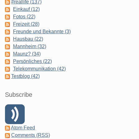
#reallife (137)
Einkauf (12)
Fotos (22)
Freizeit (28)
Freunde und Bekannte (3)
Hausbau (22)
Mannheim (32)
Maunz? (34)
Persönliches (22)
Telekommunikation (42)
Testblog (42)
Subscribe
Atom Feed
Comments (RSS)