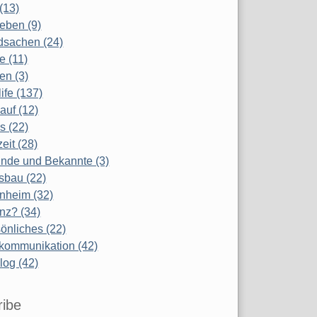
(13)
eben (9)
dsachen (24)
te (11)
en (3)
life (137)
auf (12)
s (22)
zeit (28)
nde und Bekannte (3)
sbau (22)
nheim (32)
nz? (34)
önliches (22)
kommunikation (42)
log (42)
ribe