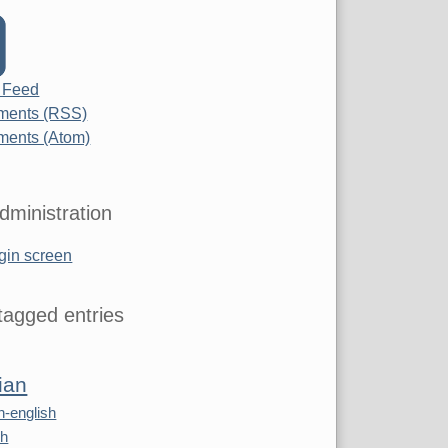
 Feed
ents (RSS)
ents (Atom)
dministration
gin screen
agged entries
ian
n-english
sh