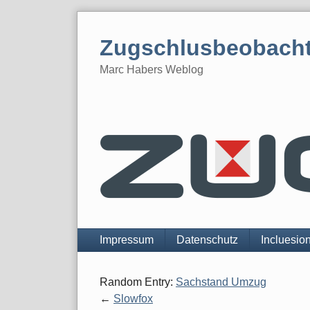
Skip
to
Zugschlusbeobach
content
Marc Habers Weblog
Navigation
Impressum
Datenschutz
Incluesio
Random Entry:
Sachstand Umzug
Slowfox