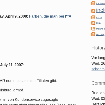
hardwa
inc
, April 9. 2008
:
Farben, die man bei I**A
katze
linux
mannhe
security
Histor
Vor lan
Wed, 26
July 11. 2007
:
schonm [
AR nur in bestimmten Filialen gibt.
Comm
uisburg, grmpf.
Rudi
ab
Wed, 03
ine mir von Kundenservice zugesagte
Herzlic