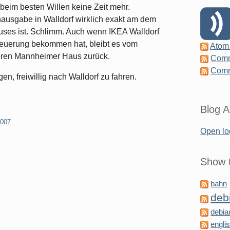
beim besten Willen keine Zeit mehr.
usgabe in Walldorf wirklich exakt am dem
es ist. Schlimm. Auch wenn IKEA Walldorf
neuerung bekommen hat, bleibt es vom
Atom
ueren Mannheimer Haus zurück.
Comm
Comm
, freiwillig nach Walldorf zu fahren.
Blog A
007
Open lo
Show t
bahn
deb
debia
engli