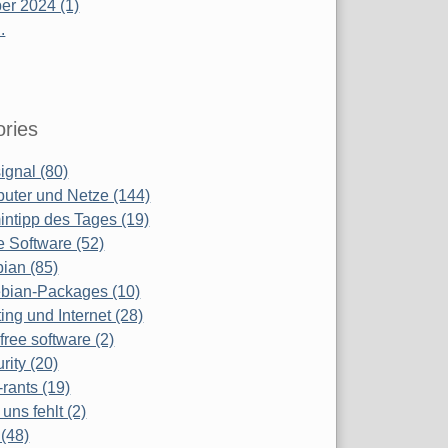
r 2024 (1)
.
ries
ignal (80)
uter und Netze (144)
ntipp des Tages (19)
e Software (52)
ian (85)
bian-Packages (10)
ing und Internet (28)
free software (2)
rity (20)
-rants (19)
uns fehlt (2)
(48)