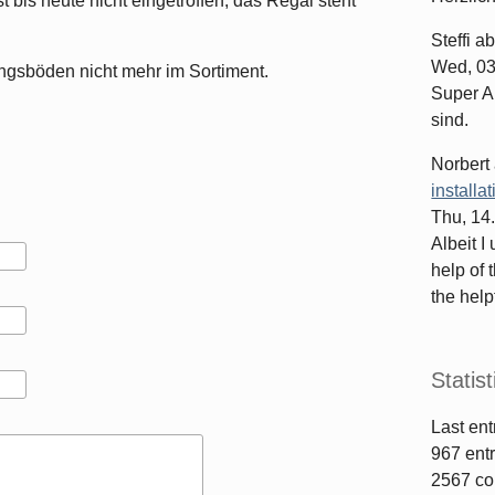
 bis heute nicht eingetroffen; das Regal steht
Steffi
ab
Wed, 03
ngsböden nicht mehr im Sortiment.
Super Ar
sind.
Norbert
installa
Thu, 14
Albeit I
help of 
the helpf
Statist
Last ent
967
entr
2567
co