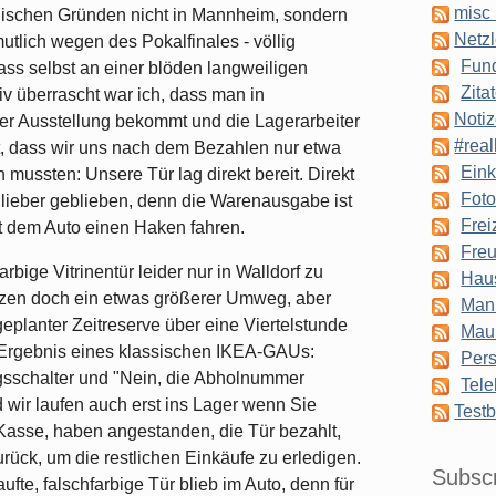
misc 
nischen Gründen nicht in Mannheim, sondern
Netzl
tlich wegen des Pokalfinales - völlig
Fun
dass selbst an einer blöden langweiligen
Zita
tiv überrascht war ich, dass man in
Notiz
er Ausstellung bekommt und die Lagerarbeiter
#real
at, dass wir uns nach dem Bezahlen nur etwa
Eink
mussten: Unsere Tür lag direkt bereit. Direkt
Foto
 lieber geblieben, denn die Warenausgabe ist
Frei
 dem Auto einen Haken fahren.
Freu
ige Vitrinentür leider nur in Walldorf zu
Hau
zen doch ein etwas größerer Umweg, aber
Man
eplanter Zeitreserve über eine Viertelstunde
Mau
 Ergebnis eines klassischen IKEA-GAUs:
Pers
gsschalter und "Nein, die Abholnummer
Tele
 wir laufen auch erst ins Lager wenn Sie
Testb
 Kasse, haben angestanden, die Tür bezahlt,
rück, um die restlichen Einkäufe zu erledigen.
Subsc
te, falschfarbige Tür blieb im Auto, denn für