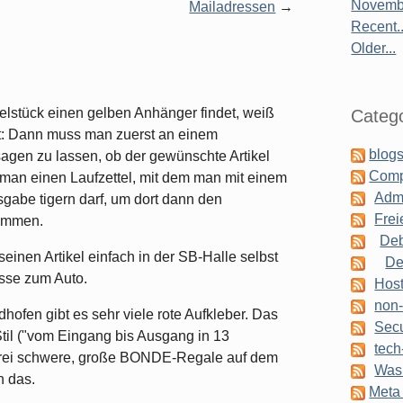
Novembe
Mailadressen
Recent..
Older...
stück einen gelben Anhänger findet, weiß
Catego
t: Dann muss man zuerst an einem
blogs
sagen zu lassen, ob der gewünschte Artikel
Comp
mt man einen Laufzettel, mit dem man mit einem
Admi
abe tigern darf, um dort dann den
Frei
kommen.
Deb
seinen Artikel einfach in der SB-Halle selbst
De
sse zum Auto.
Host
non-
ofen gibt es sehr viele rote Aufkleber. Das
Secu
Stil ("vom Eingang bis Ausgang in 13
tech
drei schwere, große BONDE-Regale auf dem
Was 
h das.
Meta 