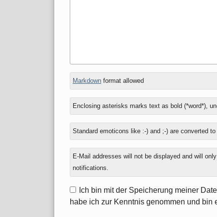
In
What
Markdown
format allowed
reply
is
to
nine
Enclosing asterisks marks text as bold (*word*), u
minus
eight?
Standard emoticons like :-) and ;-) are converted t
E-Mail addresses will not be displayed and will onl
notifications.
Ich bin mit der Speicherung meiner Dat
habe ich zur Kenntnis genommen und bin 