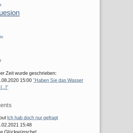
re
luesion
im
y
ger Zeit wurde geschrieben:
.08.2020 15:00
"Haben Sie das Wasser
...]"
ents
out
Ich hab doch nur gefragt
.02.2021 15:48
he Glückwünsche!