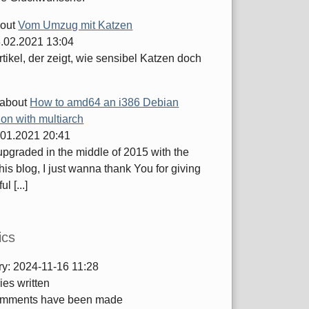
out
Vom Umzug mit Katzen
.02.2021 13:04
tikel, der zeigt, wie sensibel Katzen doch
about
How to amd64 an i386 Debian
tion with multiarch
.01.2021 20:41
 upgraded in the middle of 2015 with the
this blog, I just wanna thank You for giving
ul [...]
ics
ry:
2024-11-16 11:28
ies written
mments have been made