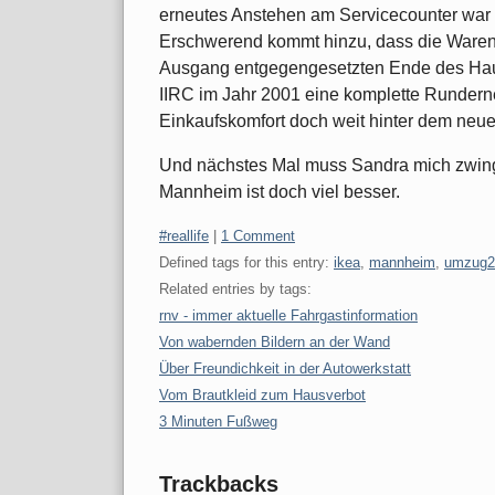
erneutes Anstehen am Servicecounter war 
Erschwerend kommt hinzu, dass die Warena
Ausgang entgegengesetzten Ende des Haus
IIRC im Jahr 2001 eine komplette Runder
Einkaufskomfort doch weit hinter dem ne
Und nächstes Mal muss Sandra mich zwingen
Mannheim ist doch viel besser.
Categories:
#reallife
|
1 Comment
Defined tags for this entry:
ikea
,
mannheim
,
umzug2
Related entries by tags:
rnv - immer aktuelle Fahrgastinformation
Von wabernden Bildern an der Wand
Über Freundichkeit in der Autowerkstatt
Vom Brautkleid zum Hausverbot
3 Minuten Fußweg
Trackbacks