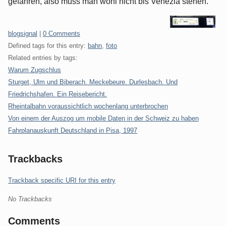
gefahren, also muss man wohl nicht bis Venezia stehen.
Categories:
blogsignal
|
0 Comments
Defined tags for this entry:
bahn
,
foto
Related entries by tags:
Warum Zugschlus
Sturget, Ulm und Biberach. Meckebeure. Durlesbach. Und
Friedrichshafen. Ein Reisebericht.
Rheintalbahn voraussichtlich wochenlang unterbrochen
Von einem der Auszog um mobile Daten in der Schweiz zu haben
Fahrplanauskunft Deutschland in Pisa, 1997
Trackbacks
Trackback specific URI for this entry
No Trackbacks
Comments