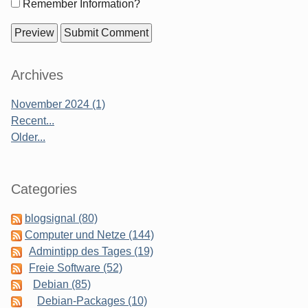
Form
Remember Information?
options
Sidebar
Archives
November 2024 (1)
Recent...
Older...
Categories
blogsignal (80)
Computer und Netze (144)
Admintipp des Tages (19)
Freie Software (52)
Debian (85)
Debian-Packages (10)