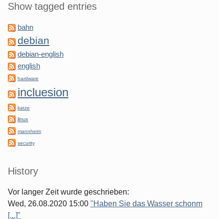
Show tagged entries
bahn
debian
debian-english
english
hardware
incluesion
katze
linux
mannheim
security
History
Vor langer Zeit wurde geschrieben:
Wed, 26.08.2020 15:00
"Haben Sie das Wasser schonm
[...]"