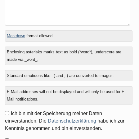
In
What
Markdown
format allowed
reply
is
to
seven
Enclosing asterisks marks text as bold (*word*), underscore are
plus
made via _word_.
zero?
Standard emoticons like :-) and ;-) are converted to images.
E-Mail addresses will not be displayed and will only be used for E-
Mail notifications.
Ich bin mit der Speicherung meiner Daten
einverstanden. Die
Datenschutzerklärung
habe ich zur
Kenntnis genommen und bin einverstanden.