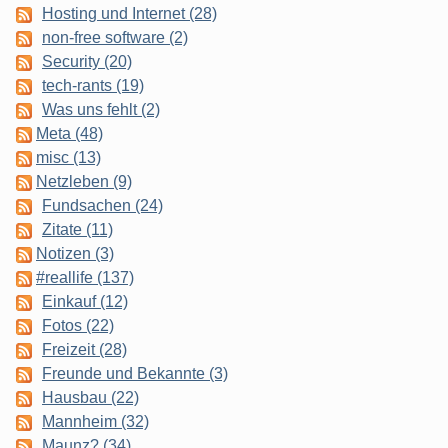
Hosting und Internet (28)
non-free software (2)
Security (20)
tech-rants (19)
Was uns fehlt (2)
Meta (48)
misc (13)
Netzleben (9)
Fundsachen (24)
Zitate (11)
Notizen (3)
#reallife (137)
Einkauf (12)
Fotos (22)
Freizeit (28)
Freunde und Bekannte (3)
Hausbau (22)
Mannheim (32)
Maunz? (34)