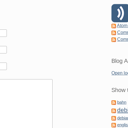
Atom
Comm
Comm
Blog A
Open lo
Show t
bahn
deb
debia
engli