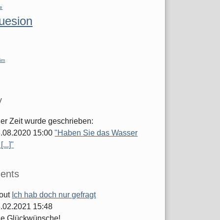
re
luesion
im
y
ger Zeit wurde geschrieben:
.08.2020 15:00
"Haben Sie das Wasser
...]"
ents
out
Ich hab doch nur gefragt
.02.2021 15:48
he Glückwünsche!