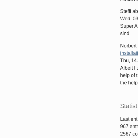
Steffi
ab
Wed, 03
Super Ar
sind.
Norbert
installa
Thu, 14
Albeit I
help of 
the helpf
Statist
Last ent
967
entr
2567
co