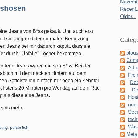
Novembe
nshosen
Recent..
Older...
ine Jeans von B*ss gekauft. Und auch erst
il sie aufgrund der normalen Benutzung
Catego
n Jeans bei mir dadurch kaputt, dass sie
blogs
er durch "Unfälle" Löcher bekommen.
Comp
fene Jeans waren die von B*ss. Bei der
Admi
täblich mit dem nackten Hintern auf dem
Frei
chen Sattelstellen einfach nur noch ein Zehntel
Deb
höchstens 20 Minuten pro Werktag auf dem Rad
De
t als diese eine Jeans.
Host
non-
Jeans mehr.
Secu
tech
Was 
idung
,
persönlich
Meta 