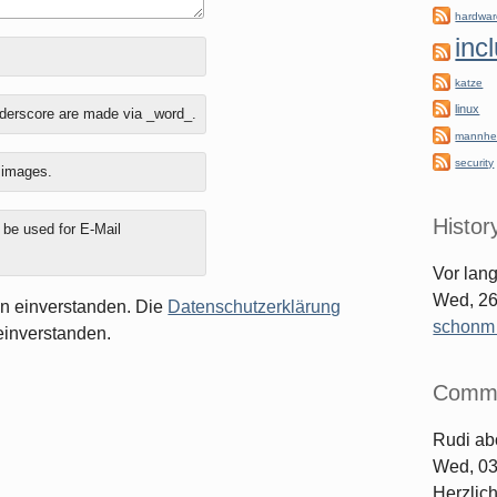
hardwa
inc
katze
linux
nderscore are made via _word_.
mannhe
security
o images.
Histor
y be used for E-Mail
Vor lan
Wed, 26
en einverstanden. Die
Datenschutzerklärung
schonm [
einverstanden.
Comm
Rudi
ab
Wed, 03
Herzlic