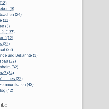
(13)
eben (9)
dsachen (24)
te (11)
en (3)
life (137)
auf (12)
s (22)
zeit (28)
nde und Bekannte (3)
sbau (22)
nheim (32)
nz? (34)
önliches (22)
kommunikation (42)
log (42)
ribe