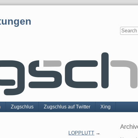
tungen
n
Zugschlus
Zugschlus auf Twitter
Xing
Sidebar
Archiv
LOPPLUTT