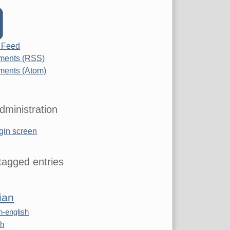
 Feed
ents (RSS)
ents (Atom)
dministration
gin screen
agged entries
ian
n-english
sh