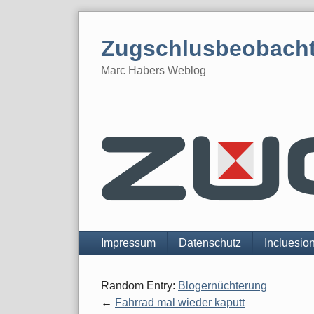
Skip
to
Zugschlusbeobach
content
Marc Habers Weblog
Navigation
Impressum
Datenschutz
Incluesio
Random Entry:
Blogernüchterung
Fahrrad mal wieder kaputt