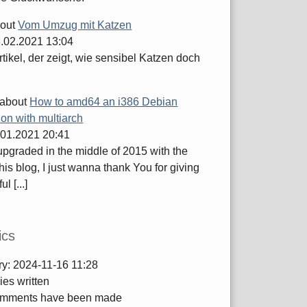
out
Vom Umzug mit Katzen
.02.2021 13:04
tikel, der zeigt, wie sensibel Katzen doch
about
How to amd64 an i386 Debian
tion with multiarch
.01.2021 20:41
 upgraded in the middle of 2015 with the
this blog, I just wanna thank You for giving
ul [...]
ics
ry:
2024-11-16 11:28
ies written
mments have been made