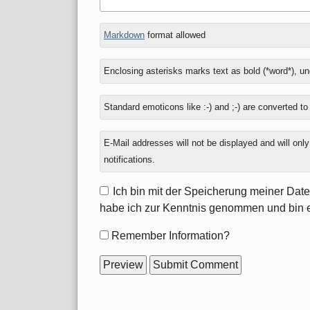
In
What
Markdown
format allowed
reply
is
to
nine
Enclosing asterisks marks text as bold (*word*), u
minus
three?
Standard emoticons like :-) and ;-) are converted t
E-Mail addresses will not be displayed and will onl
notifications.
Ich bin mit der Speicherung meiner Dat
habe ich zur Kenntnis genommen und bin 
Form
Remember Information?
options