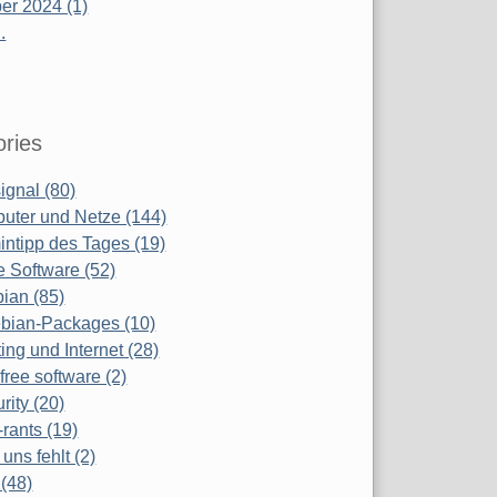
r 2024 (1)
.
ries
ignal (80)
uter und Netze (144)
ntipp des Tages (19)
e Software (52)
ian (85)
bian-Packages (10)
ing und Internet (28)
free software (2)
rity (20)
-rants (19)
uns fehlt (2)
(48)