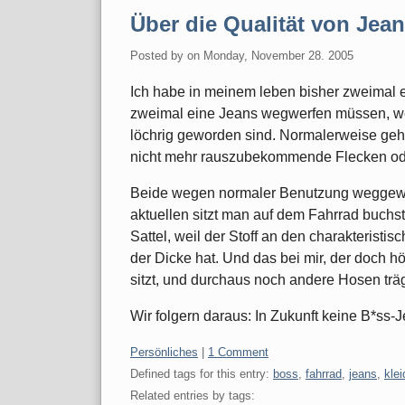
Über die Qualität von Jea
Posted by
on
Monday, November 28. 2005
Ich habe in meinem leben bisher zweimal e
zweimal eine Jeans wegwerfen müssen, we
löchrig geworden sind. Normalerweise gehe
nicht mehr rauszubekommende Flecken od
Beide wegen normaler Benutzung weggewor
aktuellen sitzt man auf dem Fahrrad buchs
Sattel, weil der Stoff an den charakteristis
der Dicke hat. Und das bei mir, der doch 
sitzt, und durchaus noch andere Hosen träg
Wir folgern daraus: In Zukunft keine B*ss-
Categories:
Persönliches
|
1 Comment
Defined tags for this entry:
boss
,
fahrrad
,
jeans
,
kle
Related entries by tags: