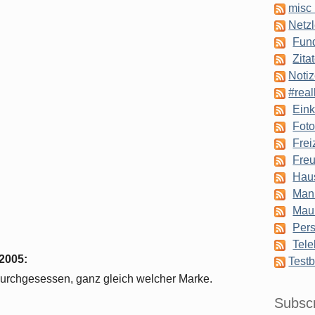
misc 
Netzl
Fun
Zita
Notiz
#real
Eink
Foto
Frei
Freu
Hau
Man
Mau
Pers
Tele
2005
:
Testb
durchgesessen, ganz gleich welcher Marke.
Subsc