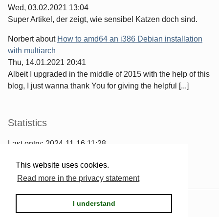
Wed, 03.02.2021 13:04
Super Artikel, der zeigt, wie sensibel Katzen doch sind.
Norbert
about
How to amd64 an i386 Debian installation
with multiarch
Thu, 14.01.2021 20:41
Albeit I upgraded in the middle of 2015 with the help of this
blog, I just wanna thank You for giving the helpful [...]
Statistics
Last entry:
2024-11-16 11:28
967
entries written
This website uses cookies.
2567
comments have been made
Read more in the privacy statement
Powered by
Serendipity
& the
2k11
theme.
I understand