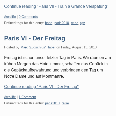
Continue reading "Paris VII - Train a Grande Verspätung"
Categories:
#reallife
|
0 Comments
Defined tags for this entry:
bahn
,
paris2010
,
reise
,
tgv
Paris VI - Der Freitag
Posted by
Marc 'Zugschlus' Haber
on
Friday, August 13. 2010
Freitag ist schon unser letzter Tag in Paris. Wir räumen am
frühen
Morgen das Hotelzimmer, schaffen das Gepäck in
die Gepäckaufbewahrung und verbringen den Tag um
Notre Dame und auf Montmartre.
Continue reading "Paris VI - Der Freitag"
Categories:
#reallife
|
1 Comment
Defined tags for this entry:
paris2010
,
reise