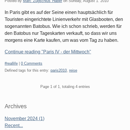
Posted by
Marc 'Zugschlus' Haber
on
Sunday, August 1. 2010
In Paris gibt es auf der Seine einen hauptsächlich für
Touristen eingerichtete Linienverkehr mit Glasbooten, den
sogenannten Batobus. Wie ich schon schrieb, werden für
den Batobus nur Tageskarten verkauft, so dass wir uns
morgens eine Karte kaufen, um was vom Tag zu haben.
Continue reading "Paris IV - der Mittwoch"
Categories:
#reallife
|
0 Comments
Defined tags for this entry:
paris2010
,
reise
Pagination
Page 1 of 1, totaling 4 entries
Sidebar
Archives
November 2024 (1)
Recent...