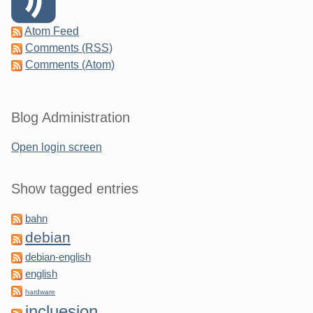
Atom Feed
Comments (RSS)
Comments (Atom)
Blog Administration
Open login screen
Show tagged entries
bahn
debian
debian-english
english
hardware
incluesion