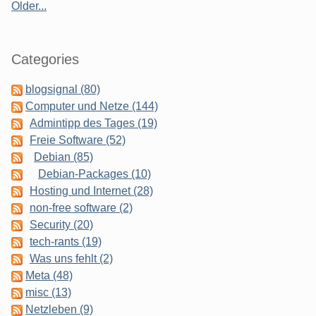
Older...
Categories
blogsignal (80)
Computer und Netze (144)
Admintipp des Tages (19)
Freie Software (52)
Debian (85)
Debian-Packages (10)
Hosting und Internet (28)
non-free software (2)
Security (20)
tech-rants (19)
Was uns fehlt (2)
Meta (48)
misc (13)
Netzleben (9)