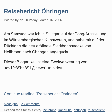
Reisebericht Öhringen
Posted by
on
Thursday, March 16. 2006
Am Samstag war ich in Stuttgart auf der Pong-Ausstellung
im Württembergischen Kunstverein, und habe mir auf der
Rückfahrt die neu eröffnete Stadtbahnstrecke von
Heilbronn nach Öhringen angeguckt.
Dieser Blogartikel ist eine Zweitverwertung von
<dv1fc3$hh8$1@news1.tnib.de>
Continue reading "Reisebericht Öhringen"
Categories:
blogsignal
|
2 Comments
Defined tags for this entry:
heilbronn
,
karlsruhe
,
öhringen
,
reisebericht
,