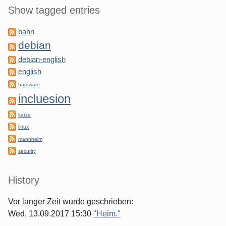
Show tagged entries
bahn
debian
debian-english
english
hardware
incluesion
katze
linux
mannheim
security
History
Vor langer Zeit wurde geschrieben:
Wed, 13.09.2017 15:30
"Heim."