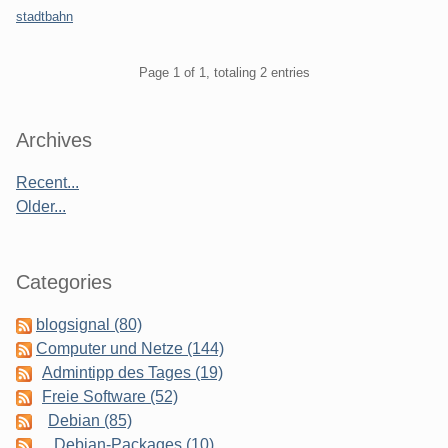
stadtbahn
Pagination
Page 1 of 1, totaling 2 entries
Sidebar
Archives
Recent...
Older...
Categories
blogsignal (80)
Computer und Netze (144)
Admintipp des Tages (19)
Freie Software (52)
Debian (85)
Debian-Packages (10)