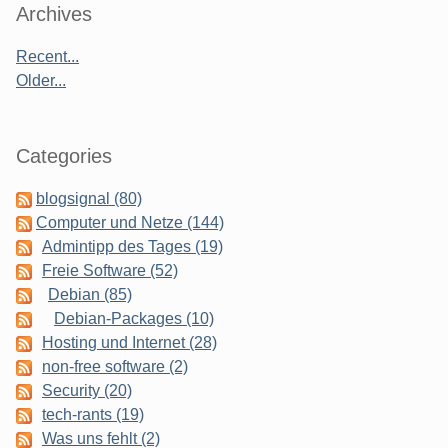
Sidebar
Archives
Recent...
Older...
Categories
blogsignal (80)
Computer und Netze (144)
Admintipp des Tages (19)
Freie Software (52)
Debian (85)
Debian-Packages (10)
Hosting und Internet (28)
non-free software (2)
Security (20)
tech-rants (19)
Was uns fehlt (2)