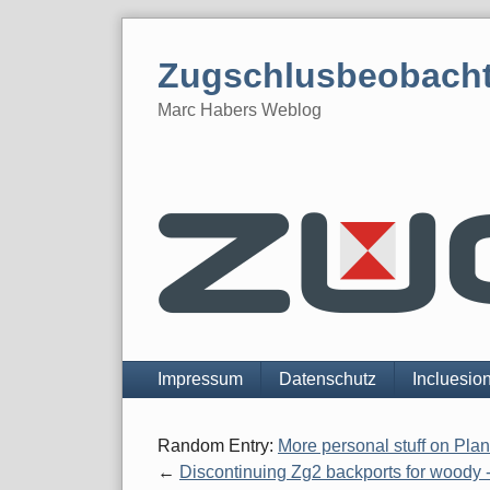
Skip
to
Zugschlusbeobach
content
Marc Habers Weblog
Navigation
Impressum
Datenschutz
Incluesio
Random Entry:
More personal stuff on Pla
Discontinuing Zg2 backports for woody 