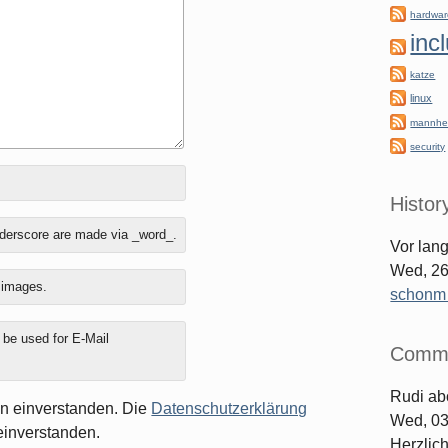
hardwa
inc
katze
linux
mannhe
security
Histor
nderscore are made via _word_.
Vor lan
Wed, 26
o images.
schonm [
y be used for E-Mail
Comm
Rudi
ab
en einverstanden. Die
Datenschutzerklärung
Wed, 03
einverstanden.
Herzlic