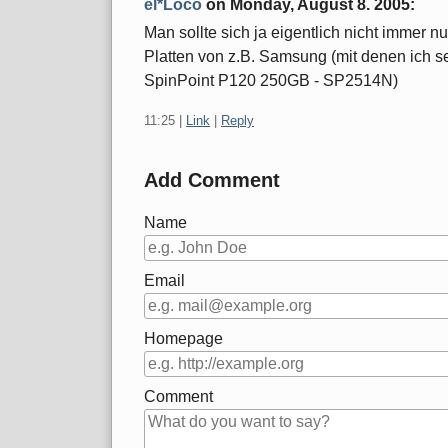
el*Loco
on
Monday, August 8. 2005
:
Man sollte sich ja eigentlich nicht immer n
Platten von z.B. Samsung (mit denen ich se
SpinPoint P120 250GB - SP2514N)
11:25
|
Link
|
Reply
Add Comment
Name
Email
Homepage
Comment