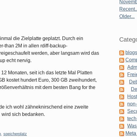
Novembe
Recent..
Older...
nmal die Zielplatte geplatzt. Durch ein
Catego
r-than 2M in allen rdiff-backup-
blogs
reigeschaufelt werden, aber langsam wird das
Comp
p echt nervig.
Admi
 12 Monaten, seit ich das letzte Mal Platten
Frei
 GB kostet hundert Euro, 300 GB zweihundert,
Deb
Größenverhältnis mit dem besten Bang for the
De
Host
non-
erde ich wohl zähneknirschend eine zweite
Secu
wird sich bedanken.
tech
Was 
Meta 
n
,
speicherplatz