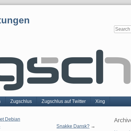
tungen
n
Zugschlus
Zugschlus auf Twitter
Xing
Sidebar
net Debian
Archiv
-
Snakke Dansk?