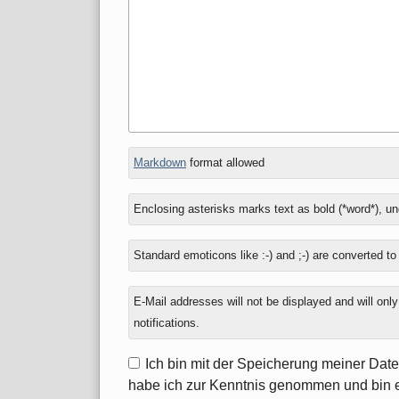
In
What
Markdown
format allowed
reply
is
to
one
Enclosing asterisks marks text as bold (*word*), u
plus
zero?
Standard emoticons like :-) and ;-) are converted t
E-Mail addresses will not be displayed and will onl
notifications.
Ich bin mit der Speicherung meiner Dat
habe ich zur Kenntnis genommen und bin 