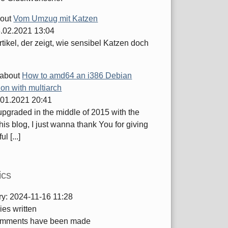
out
Vom Umzug mit Katzen
.02.2021 13:04
tikel, der zeigt, wie sensibel Katzen doch
about
How to amd64 an i386 Debian
tion with multiarch
.01.2021 20:41
 upgraded in the middle of 2015 with the
this blog, I just wanna thank You for giving
ul [...]
ics
ry:
2024-11-16 11:28
ies written
mments have been made