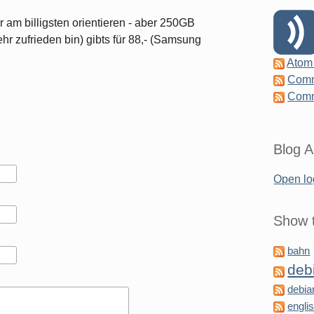
ur am billigsten orientieren - aber 250GB
hr zufrieden bin) gibts für 88,- (Samsung
Atom
Comm
Comm
Blog A
Open lo
Show t
bahn
deb
debia
engli