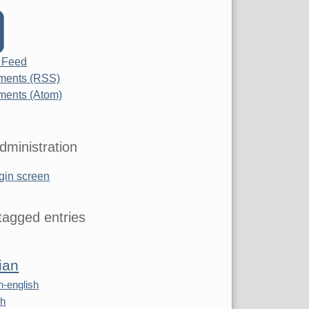
 Feed
ents (RSS)
ents (Atom)
dministration
gin screen
agged entries
ian
n-english
sh