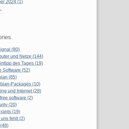
r 2024 (1)
.
ries
ignal (80)
uter und Netze (144)
ntipp des Tages (19)
e Software (52)
ian (85)
bian-Packages (10)
ing und Internet (28)
free software (2)
rity (20)
-rants (19)
uns fehlt (2)
(48)