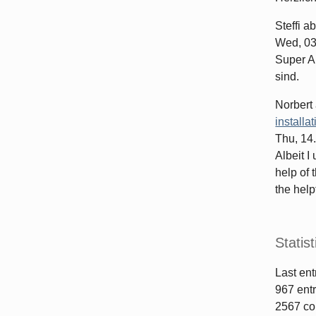
Steffi
ab
Wed, 03
Super Ar
sind.
Norbert
installa
Thu, 14
Albeit I
help of 
the helpf
Statist
Last ent
967
entr
2567
co