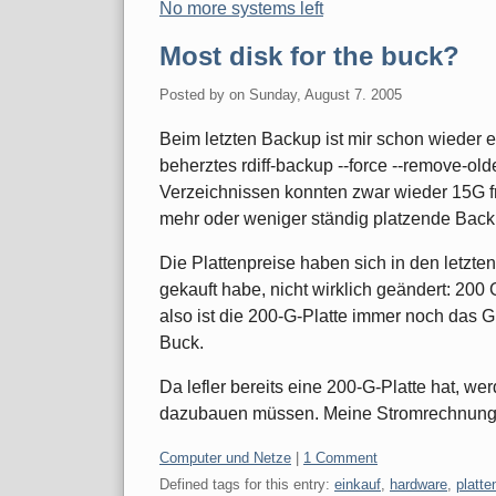
No more systems left
Most disk for the buck?
Posted by
on
Sunday, August 7. 2005
Beim letzten Backup ist mir schon wieder ei
beherztes rdiff-backup --force --remove-olde
Verzeichnissen konnten zwar wieder 15G f
mehr oder weniger ständig platzende Backu
Die Plattenpreise haben sich in den letzten
gekauft habe, nicht wirklich geändert: 200
also ist die 200-G-Platte immer noch das 
Buck.
Da lefler bereits eine 200-G-Platte hat, w
dazubauen müssen. Meine Stromrechnung 
Categories:
Computer und Netze
|
1 Comment
Defined tags for this entry:
einkauf
,
hardware
,
platte