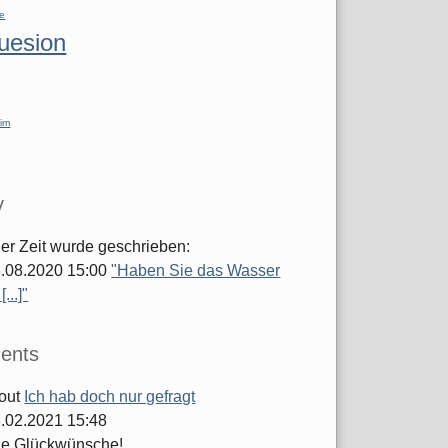
re
luesion
im
y
ger Zeit wurde geschrieben:
.08.2020 15:00
"Haben Sie das Wasser
...]"
ents
out
Ich hab doch nur gefragt
.02.2021 15:48
he Glückwünsche!