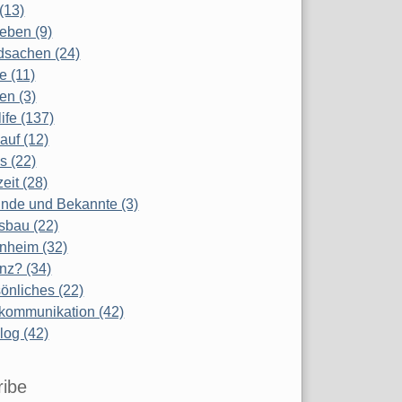
(13)
eben (9)
dsachen (24)
te (11)
en (3)
life (137)
auf (12)
s (22)
zeit (28)
nde und Bekannte (3)
sbau (22)
nheim (32)
nz? (34)
önliches (22)
kommunikation (42)
log (42)
ribe