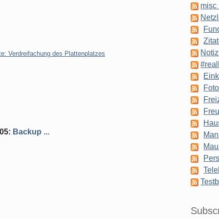
misc 
Netzl
Fun
Zita
Notiz
 Verdreifachung des Plattenplatzes
#real
Eink
Foto
Frei
Freu
Hau
005
:
Backup ...
Man
Mau
Pers
Tele
Testb
Subsc