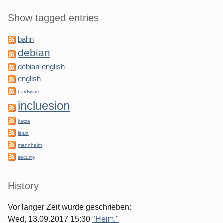
Show tagged entries
bahn
debian
debian-english
english
hardware
incluesion
katze
linux
mannheim
security
History
Vor langer Zeit wurde geschrieben:
Wed, 13.09.2017 15:30
"Heim."