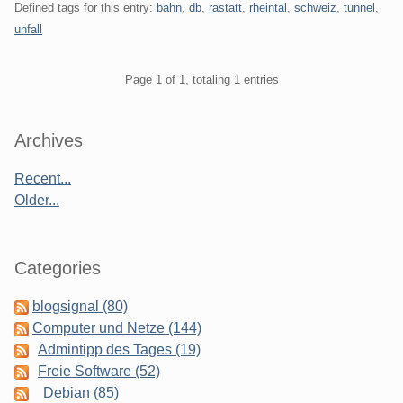
Defined tags for this entry:
bahn
,
db
,
rastatt
,
rheintal
,
schweiz
,
tunnel
,
unfall
Pagination
Page 1 of 1, totaling 1 entries
Sidebar
Archives
Recent...
Older...
Categories
blogsignal (80)
Computer und Netze (144)
Admintipp des Tages (19)
Freie Software (52)
Debian (85)