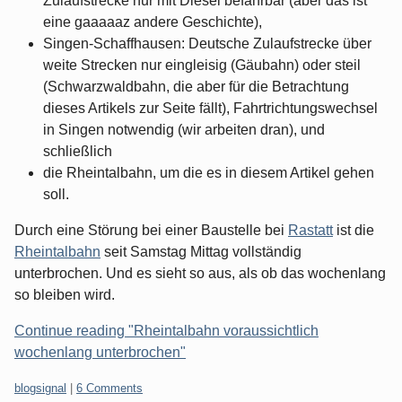
Zulaufstrecke nur mit Diesel befahrbar (aber das ist
eine gaaaaaz andere Geschichte),
Singen-Schaffhausen: Deutsche Zulaufstrecke über
weite Strecken nur eingleisig (Gäubahn) oder steil
(Schwarzwaldbahn, die aber für die Betrachtung
dieses Artikels zur Seite fällt), Fahrtrichtungswechsel
in Singen notwendig (wir arbeiten dran), und
schließlich
die Rheintalbahn, um die es in diesem Artikel gehen
soll.
Durch eine Störung bei einer Baustelle bei
Rastatt
ist die
Rheintalbahn
seit Samstag Mittag vollständig
unterbrochen. Und es sieht so aus, als ob das wochenlang
so bleiben wird.
Continue reading "Rheintalbahn voraussichtlich
wochenlang unterbrochen"
Categories:
blogsignal
|
6 Comments