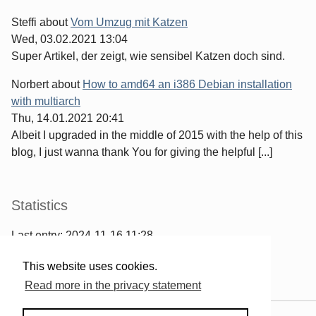
Steffi
about
Vom Umzug mit Katzen
Wed, 03.02.2021 13:04
Super Artikel, der zeigt, wie sensibel Katzen doch sind.
Norbert
about
How to amd64 an i386 Debian installation
with multiarch
Thu, 14.01.2021 20:41
Albeit I upgraded in the middle of 2015 with the help of this
blog, I just wanna thank You for giving the helpful [...]
Statistics
Last entry:
2024-11-16 11:28
967
entries written
This website uses cookies.
2567
comments have been made
Read more in the privacy statement