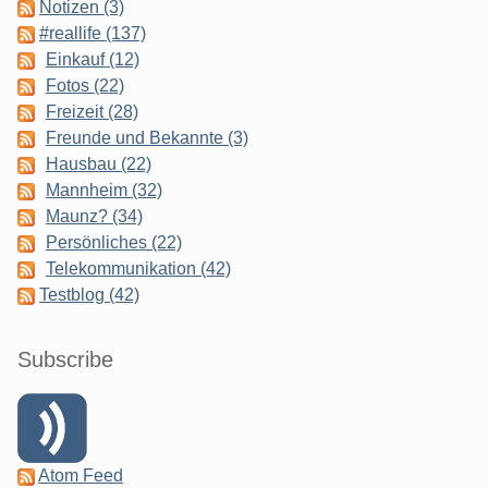
Notizen (3)
#reallife (137)
Einkauf (12)
Fotos (22)
Freizeit (28)
Freunde und Bekannte (3)
Hausbau (22)
Mannheim (32)
Maunz? (34)
Persönliches (22)
Telekommunikation (42)
Testblog (42)
Subscribe
Atom Feed