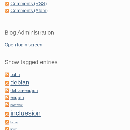
Comments (RSS)
Comments (Atom)
Blog Administration
Open login screen
Show tagged entries
bahn
debian
debian-english
english
hardware
incluesion
katze
linux