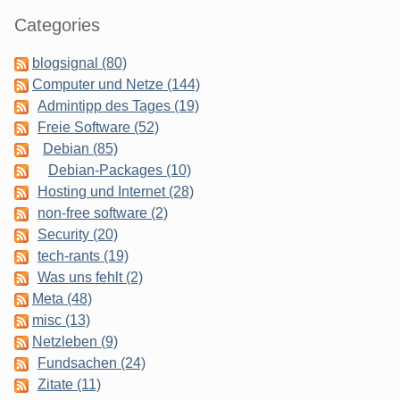
Categories
blogsignal (80)
Computer und Netze (144)
Admintipp des Tages (19)
Freie Software (52)
Debian (85)
Debian-Packages (10)
Hosting und Internet (28)
non-free software (2)
Security (20)
tech-rants (19)
Was uns fehlt (2)
Meta (48)
misc (13)
Netzleben (9)
Fundsachen (24)
Zitate (11)