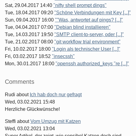
Sat, 29.04.2017 14:40
"nifty shell prompt dings"
Tue, 18.04.2017 09:20
"Schöne Verbindungen mit Key [...]"
Sun, 09.04.2017 16:00
""Was, antwortet auf pings? [...]"
Tue, 04.04.2017 07:00
"Debian blind installieren"
Tue, 14.03.2017 19:50
"SMTP client-to-server, oder [...]"
Tue, 21.02.2017 08:00
"git workflow trial environment"
Fri, 10.02.2017 18:00
"Login als technischer User [...]"
Fri, 03.02.2017 18:52
"insecssh"
Mon, 30.01.2017 18:00
"openssh authorized_keys "re [...]"
Comments
Rudi
about
Ich hab doch nur gefragt
Wed, 03.02.2021 15:48
Herzliche Glückwünsche!
Steffi
about
Vom Umzug mit Katzen
Wed, 03.02.2021 13:04
Super Artikel, der zeigt, wie sensibel Katzen doch sind.