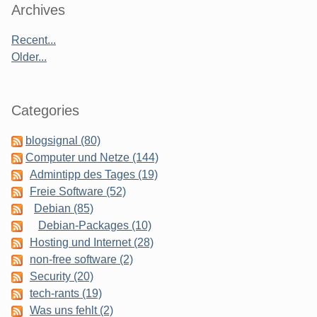
Sidebar
Archives
Recent...
Older...
Categories
blogsignal (80)
Computer und Netze (144)
Admintipp des Tages (19)
Freie Software (52)
Debian (85)
Debian-Packages (10)
Hosting und Internet (28)
non-free software (2)
Security (20)
tech-rants (19)
Was uns fehlt (2)