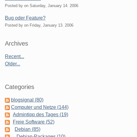
Posted by
on
Saturday, January 14. 2006
Bug oder Feature?
Posted by
on
Friday, January 13. 2006
Sidebar
Archives
Recent...
Older...
Categories
blogsignal (80)
Computer und Netze (144)
Admintipp des Tages (19)
Freie Software (52)
Debian (85)
Debian-Packages (10)