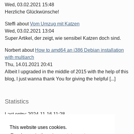
Wed, 03.02.2021 15:48
Herzliche Glückwünsche!
Steffi
about
Vom Umzug mit Katzen
Wed, 03.02.2021 13:04
Super Artikel, der zeigt, wie sensibel Katzen doch sind.
Norbert
about
How to amd64 an i386 Debian installation
with multiarch
Thu, 14.01.2021 20:41
Albeit I upgraded in the middle of 2015 with the help of this
blog, I just wanna thank You for giving the helpful [...]
Statistics
Last entry:
2024-11-16 11:28
967
entries written
This website uses cookies.
2567
comments have been made