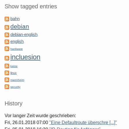
Show tagged entries
bahn
debian
debian-english
english
hardware
incluesion
katze
linux
mannheim
security
History
Vor langer Zeit wurde geschrieben:
Fri, 26.01.2018 07:00
"Eine Defaultroute überschre [...]"