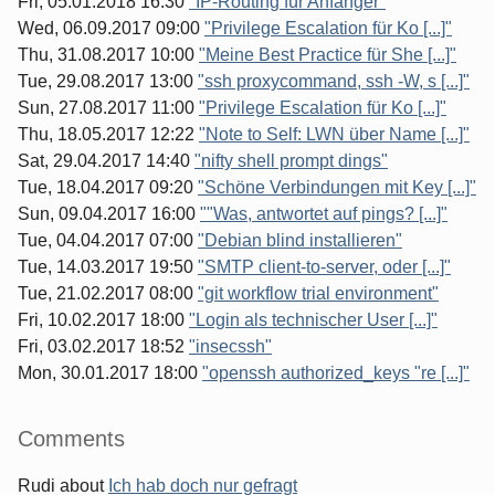
Fri, 05.01.2018 16:30
"IP-Routing für Anfänger"
Wed, 06.09.2017 09:00
"Privilege Escalation für Ko [...]"
Thu, 31.08.2017 10:00
"Meine Best Practice für She [...]"
Tue, 29.08.2017 13:00
"ssh proxycommand, ssh -W, s [...]"
Sun, 27.08.2017 11:00
"Privilege Escalation für Ko [...]"
Thu, 18.05.2017 12:22
"Note to Self: LWN über Name [...]"
Sat, 29.04.2017 14:40
"nifty shell prompt dings"
Tue, 18.04.2017 09:20
"Schöne Verbindungen mit Key [...]"
Sun, 09.04.2017 16:00
""Was, antwortet auf pings? [...]"
Tue, 04.04.2017 07:00
"Debian blind installieren"
Tue, 14.03.2017 19:50
"SMTP client-to-server, oder [...]"
Tue, 21.02.2017 08:00
"git workflow trial environment"
Fri, 10.02.2017 18:00
"Login als technischer User [...]"
Fri, 03.02.2017 18:52
"insecssh"
Mon, 30.01.2017 18:00
"openssh authorized_keys "re [...]"
Comments
Rudi
about
Ich hab doch nur gefragt