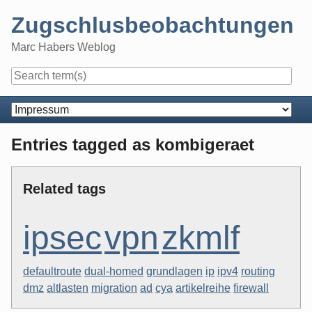
Skip
Zugschlusbeobachtungen
to
content
Marc Habers Weblog
Navigation
Entries tagged as kombigeraet
Related tags
ipsec
vpn
zkmlf
defaultroute
dual-homed
grundlagen
ip
ipv4
routing
dmz
altlasten
migration
ad
cya
artikelreihe
firewall