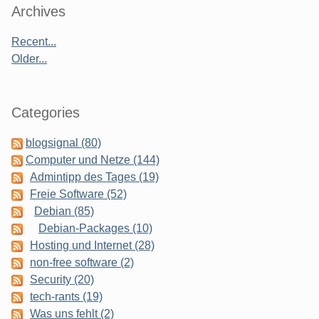
Sidebar
Archives
Recent...
Older...
Categories
blogsignal (80)
Computer und Netze (144)
Admintipp des Tages (19)
Freie Software (52)
Debian (85)
Debian-Packages (10)
Hosting und Internet (28)
non-free software (2)
Security (20)
tech-rants (19)
Was uns fehlt (2)