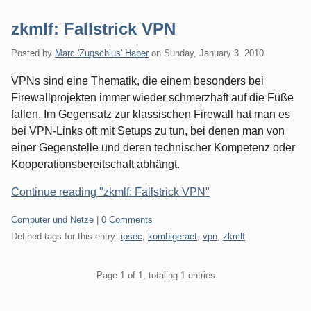
zkmlf: Fallstrick VPN
Posted by
Marc 'Zugschlus' Haber
on
Sunday, January 3. 2010
VPNs sind eine Thematik, die einem besonders bei
Firewallprojekten immer wieder schmerzhaft auf die Füße
fallen. Im Gegensatz zur klassischen Firewall hat man es
bei VPN-Links oft mit Setups zu tun, bei denen man von
einer Gegenstelle und deren technischer Kompetenz oder
Kooperationsbereitschaft abhängt.
Continue reading "zkmlf: Fallstrick VPN"
Categories:
Computer und Netze
|
0 Comments
Defined tags for this entry:
ipsec
,
kombigeraet
,
vpn
,
zkmlf
Pagination
Page 1 of 1, totaling 1 entries